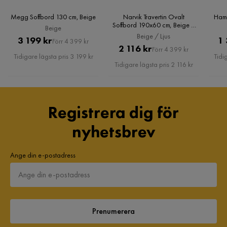
Megg Soffbord 130 cm, Beige
Narvik Travertin Ovalt
Hamd
Soffbord 190x60 cm, Beige /
Beige
Ljus
Beige / Ljus
Pris
Original
3 199 kr
1 
Förr 4 399 kr
Pris
Original
2 116 kr
Förr 4 399 kr
Pris
Tidigare lägsta pris 3 199 kr
Tidi
Pris
Tidigare lägsta pris 2 116 kr
Registrera dig för
nyhetsbrev
Ange din e-postadress
Prenumerera