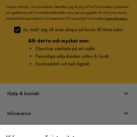
Genom att fylla i min mailadress bekräftar jag att jag vill ha Furniturebox nyhetsbrev
och godkänner att Furniturebox behandlar mina personuppgifter för att kunna skicka
marknadsföringsmaterial som anpassats till mig enligt Furniturebox
Integritetspolicy
.
Ja, tack! Jag vill även skapa ett konto till Mina sidor.
Allt detta och mycket mer:
•
Dina köp samlade på ett ställe
•
Personliga erbjudanden online & i butik
•
Kostnadsfritt och helt digitalt
Hjälp & kontakt
Information
Varumärken