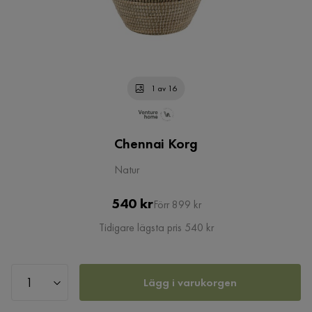
1 av 16
Chennai Korg
Natur
Pris
Original
540 kr
Förr 899 kr
Pris
Tidigare lägsta pris 540 kr
Lägg i varukorgen