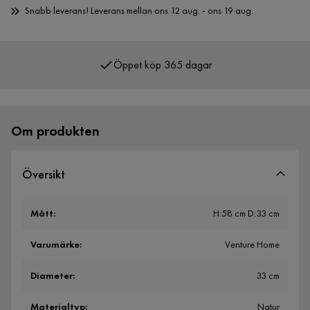
Snabb leverans! Leverans mellan ons 12 aug. - ons 19 aug.
Öppet köp 365 dagar
Över 400 000 nöjda kunder
Om produkten
Översikt
Mått
:
H:58 cm D:33 cm
Varumärke
:
Venture Home
Diameter
:
33 cm
Materialtyp
:
Natur