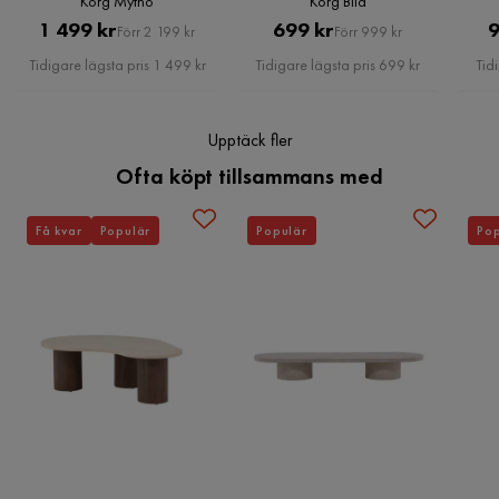
Korg Mytho
Korg Bila
Pris
Original
Pris
Original
1 499 kr
699 kr
9
Verified by Trustvoice
Förr 2 199 kr
Förr 999 kr
Pris
Pris
Tidigare lägsta pris 1 499 kr
Tidigare lägsta pris 699 kr
Tid
Upptäck fler
Ofta köpt tillsammans med
Få kvar
Populär
Populär
Pop