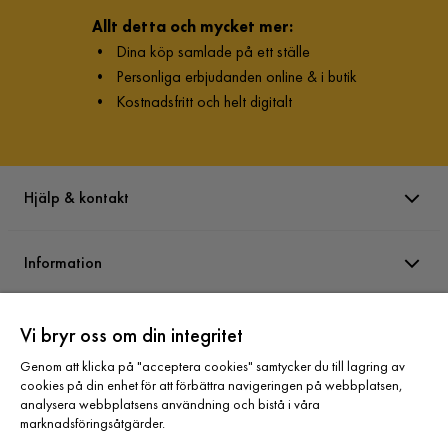
Allt detta och mycket mer:
•
Dina köp samlade på ett ställe
•
Personliga erbjudanden online & i butik
•
Kostnadsfritt och helt digitalt
Hjälp & kontakt
Information
Varumärken
Vi bryr oss om din integritet
Genom att klicka på "acceptera cookies" samtycker du till lagring av
cookies på din enhet för att förbättra navigeringen på webbplatsen,
Sortiment
analysera webbplatsens användning och bistå i våra
marknadsföringsåtgärder.