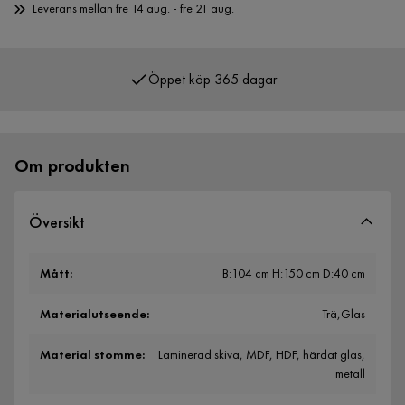
Leverans mellan fre 14 aug. - fre 21 aug.
Öppet köp 365 dagar
Över 400 000 nöjda kunder
Om produkten
Översikt
Mått
:
B:104 cm H:150 cm D:40 cm
Materialutseende
:
Trä,Glas
Material stomme
:
Laminerad skiva, MDF, HDF, härdat glas,
metall