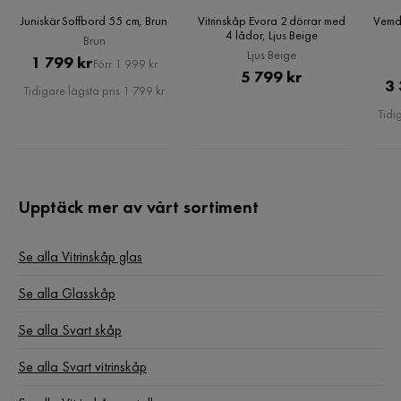
Juniskär Soffbord 55 cm, Brun
Vitrinskåp Evora 2 dörrar med
Vemd
4 lådor, Ljus Beige
Brun
Ljus Beige
Pris
Original
1 799 kr
Förr 1 999 kr
Pris
5 799 kr
Pris
3 
Tidigare lägsta pris 1 799 kr
Tidi
Upptäck mer av vårt sortiment
Se alla Vitrinskåp glas
Se alla Glasskåp
Se alla Svart skåp
Se alla Svart vitrinskåp