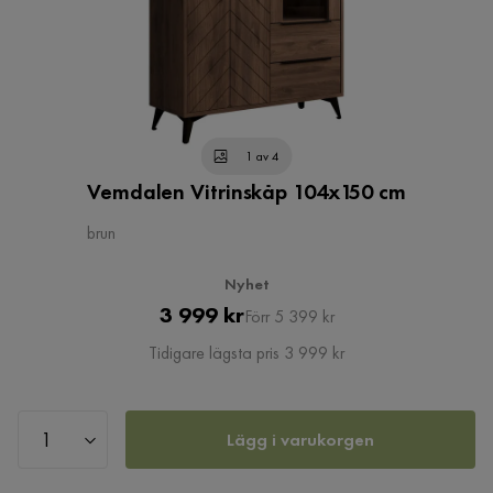
1 av 4
Vemdalen Vitrinskåp 104x150 cm
brun
Nyhet
Pris
Original
3 999 kr
Förr 5 399 kr
Pris
Tidigare lägsta pris 3 999 kr
Lägg i varukorgen