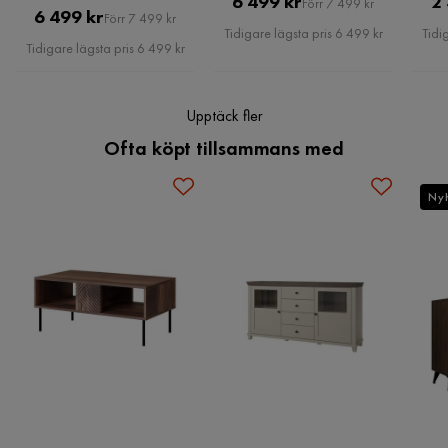
Pris
Original
6 499 kr
2
Förr 7 499 kr
Pris
Original
6 499 kr
Förr 7 499 kr
Pris
Tidigare lägsta pris 6 499 kr
Tidi
Pris
Tidigare lägsta pris 6 499 kr
Upptäck fler
Ofta köpt tillsammans med
Ny