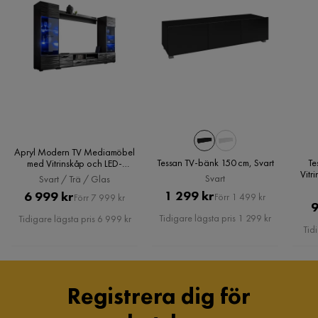
Material
Material stomme
Laminerad Spånskiva
Material
Laminatskiva
Materialutseende
Trä
Apryl Modern TV Mediamöbel
Träslagsutseende
Målat trä
Tessan TV-bänk 150 cm, Svart
Te
med Vitrinskåp och LED-
Vitr
belysning, Svart / Trä / Glas
Svart
Svart / Trä / Glas
bre
Övrigt
Pris
Original
Pris
Original
1 299 kr
6 999 kr
Förr 1 499 kr
Förr 7 999 kr
9
Pris
Pris
Tidigare lägsta pris 1 299 kr
Tidigare lägsta pris 6 999 kr
Utseende
Glas
Tid
Färg
Svart
Färgnamn
Svart/Svart högglans
Registrera dig för
Stil
Tidlös