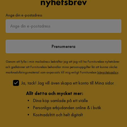
nyhetsbrev
Montering krävs
Ja
Ange din e-postadress
Serie
Tessan
Prenumerera
Genom att fylla i min mailadress bekräftar jag att jag vill ha Furniturebox nyhetsbrev
och godkänner att Furniturebox behandlar mina personuppgifter för att kunna skicka
marknadsföringsmaterial som anpassats till mig enligt Furniturebox
Integritetspolicy
.
Ja, tack! Jag vill även skapa ett konto till Mina sidor.
Allt detta och mycket mer:
•
Dina köp samlade på ett ställe
•
Personliga erbjudanden online & i butik
•
Kostnadsfritt och helt digitalt