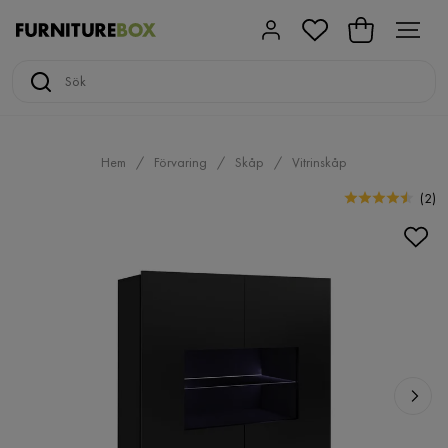
Hem
Förvaring
Skåp
Vitrinskåp
(
2
)