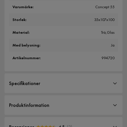
Varumärke
:
Concept 55
Storlek
:
35x107x100
Material
:
Trä,Glas
Med belysning
:
Ja
Artikelnummer
:
994720
Specifikationer
Artikelnummer:
994720
Produktinformation
Storlek
Tessan Vitrinskåp 100x35x107 cm - Svart
Bredd
100 cm
Recensioner
4.5
(
2
)