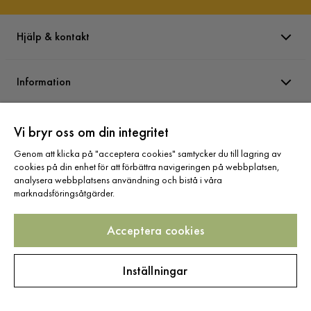
Hjälp & kontakt
Information
Varumärken
Vi bryr oss om din integritet
Genom att klicka på "acceptera cookies" samtycker du till lagring av
cookies på din enhet för att förbättra navigeringen på webbplatsen,
Sortiment
analysera webbplatsens användning och bistå i våra
marknadsföringsåtgärder.
Acceptera cookies
Följ oss
Inställningar
Copyright © 2025 Home Furnishing Nordic AB