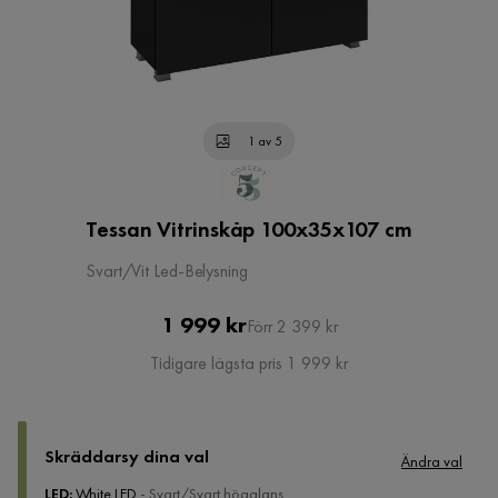
1 av 5
Tessan Vitrinskåp 100x35x107 cm
Svart/Vit Led-Belysning
Pris
Original
1 999 kr
Förr 2 399 kr
Pris
Tidigare lägsta pris 1 999 kr
Skräddarsy dina val
Ändra val
LED
:
White LED
- Svart/Svart högglans