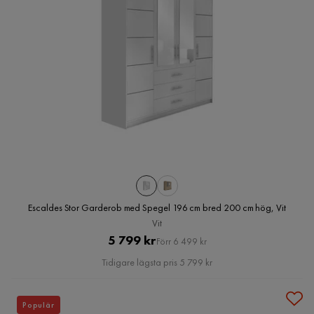
Escaldes Stor Garderob med Spegel 196 cm bred 200 cm hög, Vit
Vit
Pris
Original
5 799 kr
Förr 6 499 kr
Pris
Tidigare lägsta pris 5 799 kr
Populär