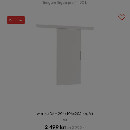
Pris
Tidigare lägsta pris 1 190 kr
Populär
Malibu Dörr 204x106x205 cm, Vit
Vit
Pris
Original
2 499 kr
Förr 2 799 kr