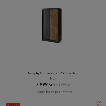
Marrphy Garderob 120x220 cm, Brun
Brun
Pris
Original
7 999 kr
Förr 8 999 kr
Pris
Tidigare lägsta pris 7 999 kr