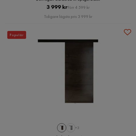
Pris
Original
3 999 kr
Förr 4 599 kr
Pris
Tidigare lägsta pris 3 999 kr
Populär
+3