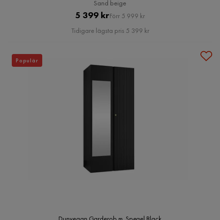
Sand beige
Pris
Original
5 399 kr
Förr 5 999 kr
Pris
Tidigare lägsta pris 5 399 kr
Populär
Dunvegan Garderob m. Spegel Black