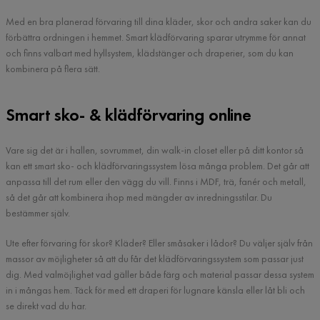
Med en bra planerad förvaring till dina kläder, skor och andra saker kan du
förbättra ordningen i hemmet. Smart klädförvaring sparar utrymme för annat
och finns valbart med hyllsystem, klädstänger och draperier, som du kan
kombinera på flera sätt.
Smart sko- & klädförvaring online
Vare sig det är i hallen, sovrummet, din walk-in closet eller på ditt kontor så
kan ett smart sko- och klädförvaringssystem lösa många problem. Det går att
anpassa till det rum eller den vägg du vill. Finns i MDF, trä, fanér och metall,
så det går att kombinera ihop med mängder av inredningsstilar. Du
bestämmer själv.
Ute efter förvaring för skor? Kläder? Eller småsaker i lådor? Du väljer själv från
massor av möjligheter så att du får det klädförvaringssystem som passar just
dig. Med valmöjlighet vad gäller både färg och material passar dessa system
in i mångas hem. Täck för med ett draperi för lugnare känsla eller låt bli och
se direkt vad du har.