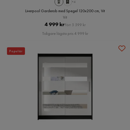
+4
Liverpool Garderob med Spegel 120x200 cm, Vit
Vit
Pris
Original
4 999 kr
Förr 5 599 kr
Pris
Tidigare lägsta pris 4 999 kr
Populär