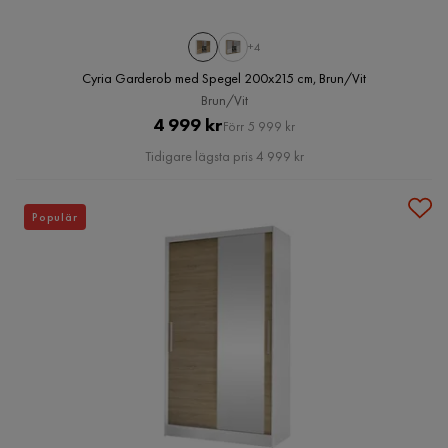
+4
Cyria Garderob med Spegel 200x215 cm, Brun/Vit
Brun/Vit
Pris
Original
4 999 kr
Förr 5 999 kr
Pris
Tidigare lägsta pris 4 999 kr
Populär