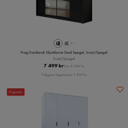
+1
Prag Garderob Skjutdörrar Smal Spegel, Svart/Spegel
Svart/Spegel
Pris
Original
7 499 kr
Förr 8 499 kr
Pris
Tidigare lägsta pris 7 499 kr
Populär