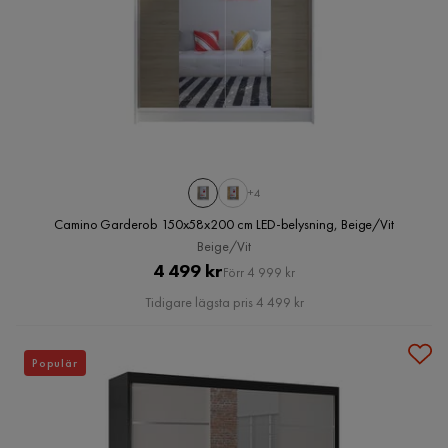
+4
Camino Garderob 150x58x200 cm LED-belysning, Beige/Vit
Beige/Vit
Pris
Original
4 499 kr
Förr 4 999 kr
Pris
Tidigare lägsta pris 4 499 kr
Populär