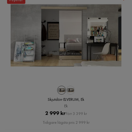
Populär
Skjutdörr ELVERUM, Ek
Ek
Pris
Original
2 999 kr
Förr 3 399 kr
Pris
Tidigare lägsta pris 2 999 kr