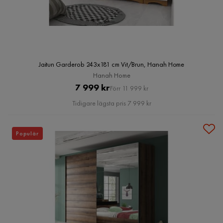
Jaitun Garderob 243x181 cm Vit/Brun, Hanah Home
Hanah Home
Pris
Original
7 999 kr
Förr 11 999 kr
Pris
Tidigare lägsta pris 7 999 kr
Populär