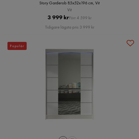
Story Garderob 85x52x196 cm, Vit
Vit
Pris
Original
3 999 kr
Förr 4 599 kr
Pris
Tidigare lägsta pris 3 999 kr
Populär