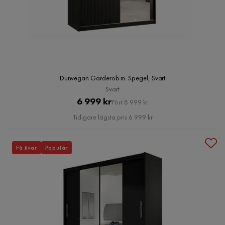
Dunvegan Garderob m. Spegel, Svart
Svart
Pris
Original
6 999 kr
Förr 8 999 kr
Pris
Tidigare lägsta pris 6 999 kr
Få kvar
Populär