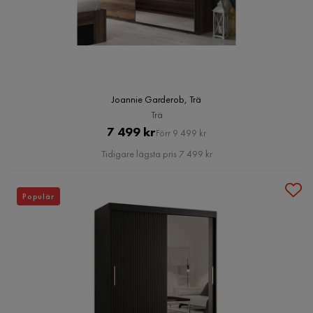
Joannie Garderob, Trä
Trä
Pris
Original
7 499 kr
Förr 9 499 kr
Pris
Tidigare lägsta pris 7 499 kr
Populär