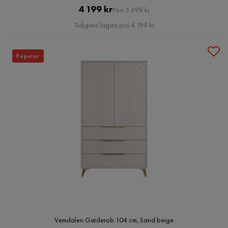
Pris
Original
4 199 kr
Förr 5 399 kr
Pris
Tidigare lägsta pris 4 199 kr
Populär
Vemdalen Garderob 104 cm, Sand beige