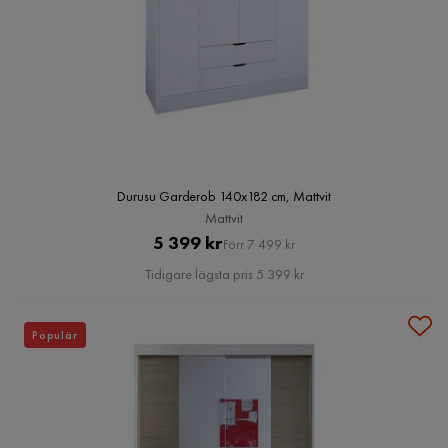
Durusu Garderob 140x182 cm, Mattvit
Mattvit
Pris
Original
5 399 kr
Förr 7 499 kr
Pris
Tidigare lägsta pris 5 399 kr
Populär