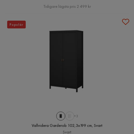
Pris
Tidigare lägsta pris 2 499 kr
Populär
+3
Vallvidera Garderob 102,3x199 cm, Svart
Svart