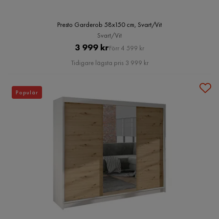
Presto Garderob 58x150 cm, Svart/Vit
Svart/Vit
Pris
Original
3 999 kr
Förr 4 599 kr
Pris
Tidigare lägsta pris 3 999 kr
Populär