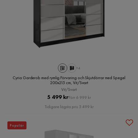
+4
Cyria Garderob med rymlig Förvaring och Skjutdörrar med Spegel
200x215 cm, Vit/Svart
Vit/Svart
Pris
Original
5 499 kr
Förr 6 999 kr
Pris
Tidigare lägsta pris 5 499 kr
Populär