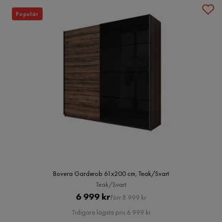
Populär
Bovera Garderob 61x200 cm, Teak/Svart
Teak/Svart
Pris
Original
6 999 kr
Förr 8 999 kr
Pris
Tidigare lägsta pris 6 999 kr