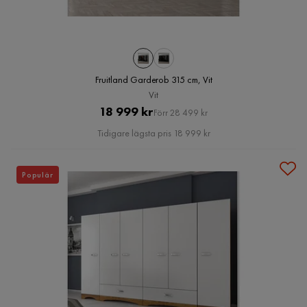
Fruitland Garderob 315 cm, Vit
Vit
Pris
Original
18 999 kr
Förr 28 499 kr
Pris
Tidigare lägsta pris 18 999 kr
Populär