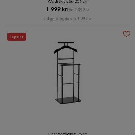
Werdi Skjutdörr 204 cm
Pris
Original
1 999 kr
Förr 2 399 kr
Pris
Tidigare lägsta pris 1 999 kr
Populär
Gent Herrbetjänt, Svart