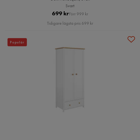
Svart
Pris
Original
699 kr
Förr 999 kr
Pris
Tidigare lägsta pris 699 kr
Populär