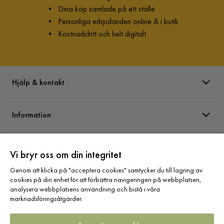
•
Dina köp samlade på ett ställe
•
Personliga erbjudanden online & i butik
•
Kostnadsfritt och helt digitalt
Hjälp & kontakt
Information
Varumärken
Vi bryr oss om din integritet
Genom att klicka på "acceptera cookies" samtycker du till lagring av
Sortiment
cookies på din enhet för att förbättra navigeringen på webbplatsen,
analysera webbplatsens användning och bistå i våra
marknadsföringsåtgärder.