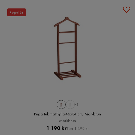
Populär
+1
Pega Tek Hatthylla 46x34 cm, Mörkbrun
Mörkbrun
Pris
Original
1 190 kr
Förr 1 899 kr