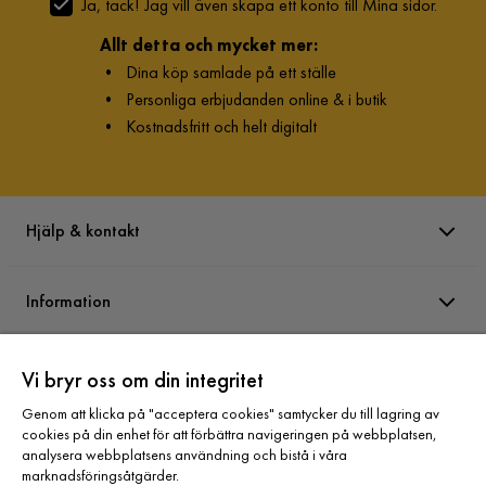
Ja, tack! Jag vill även skapa ett konto till Mina sidor.
Allt detta och mycket mer:
•
Dina köp samlade på ett ställe
•
Personliga erbjudanden online & i butik
•
Kostnadsfritt och helt digitalt
Hjälp & kontakt
Information
Varumärken
Vi bryr oss om din integritet
Genom att klicka på "acceptera cookies" samtycker du till lagring av
cookies på din enhet för att förbättra navigeringen på webbplatsen,
Sortiment
analysera webbplatsens användning och bistå i våra
marknadsföringsåtgärder.