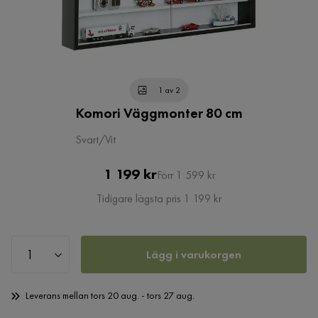
1 av 2
Komori Väggmonter 80 cm
Svart/Vit
Pris
Original
1 199 kr
Förr 1 599 kr
Pris
Tidigare lägsta pris 1 199 kr
Lägg i varukorgen
Leverans mellan tors 20 aug. - tors 27 aug.