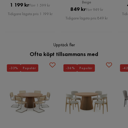
Beige
Pris
Original
1 199 kr
Förr 1 599 kr
Pris
Original
849 kr
Förr 949 kr
Serie
Komori
Pris
Tidigare lägsta pris 1 199 kr
Tid
Pris
Tidigare lägsta pris 849 kr
Upptäck fler
Ofta köpt tillsammans med
-33%
Populär
-36%
Populär
-4