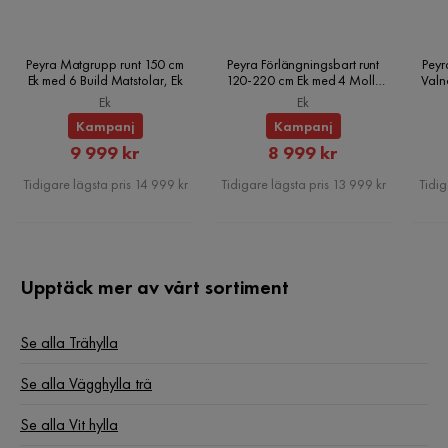
Peyra Matgrupp runt 150 cm
Peyra Förlängningsbart runt
Peyr
Ek med 6 Build Matstolar, Ek
120-220 cm Ek med 4 Molly
Valn
Matstolar, Ek
Ek
Ek
Kampanj
Kampanj
Rabatterat
Rabatterat
9 999 kr
8 999 kr
Pris
Pris
Tidigare lägsta pris 14 999 kr
Tidigare lägsta pris 13 999 kr
Tidig
Upptäck mer av vårt sortiment
Se alla Trähylla
Se alla Vägghylla trä
Se alla Vit hylla