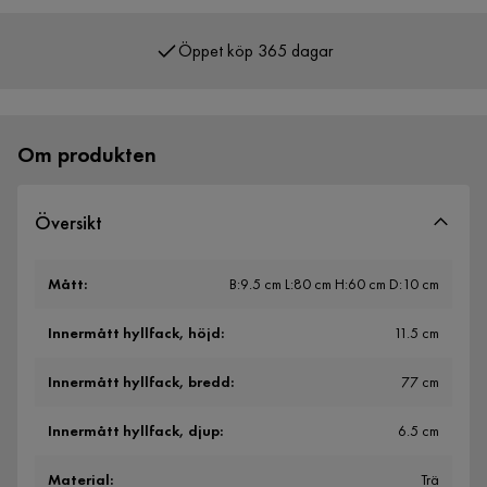
Öppet köp 365 dagar
Över 400 000 nöjda kunder
Om produkten
Översikt
Mått
:
B:9.5 cm L:80 cm H:60 cm D:10 cm
Innermått hyllfack, höjd
:
11.5 cm
Innermått hyllfack, bredd
:
77 cm
Innermått hyllfack, djup
:
6.5 cm
Material
:
Trä