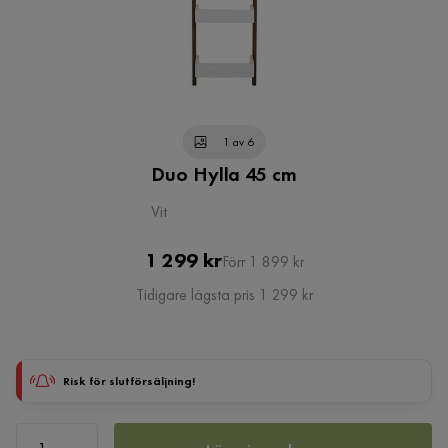
1 av 6
Duo Hylla 45 cm
Vit
Pris
Original
1 299 kr
Förr 1 899 kr
Pris
Tidigare lägsta pris 1 299 kr
Risk för slutförsäljning!