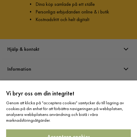
•
Dina köp samlade på ett ställe
•
Personliga erbjudanden online & i butik
•
Kostnadsfritt och helt digitalt
Hjälp & kontakt
Information
Varumärken
Vi bryr oss om din integritet
Genom att klicka på "acceptera cookies" samtycker du till lagring av
Sortiment
cookies på din enhet för att förbättra navigeringen på webbplatsen,
analysera webbplatsens användning och bistå i våra
marknadsföringsåtgärder.
Acceptera cookies