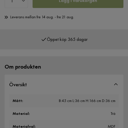
Lägg i varukorgen
Leverans mellan fre 14 aug. - fre 21 aug.
Öppet köp 365 dagar
Över 400 000 nöjda kunder
Om produkten
Översikt
Mått
:
B:45 cm L:36 cm H:166 cm D:36 cm
Material
:
Trä
Materialval
:
MDF