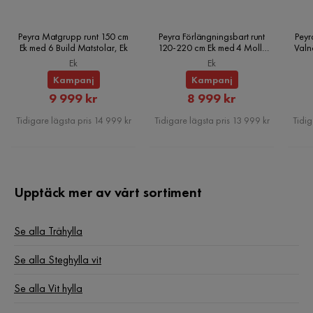
MDF:
Peyra Matgrupp runt 150 cm
Peyra Förlängningsbart runt
Peyr
Ek med 6 Build Matstolar, Ek
120-220 cm Ek med 4 Molly
Valn
1. Rengör med ett milt rengöringsmedel och en mjuk trasa.
Matstolar, Ek
Ek
Ek
Torka torrt efter rengöring.
Kampanj
Kampanj
Rabatterat
Rabatterat
9 999 kr
8 999 kr
Pris
Pris
Tidigare lägsta pris 14 999 kr
Tidigare lägsta pris 13 999 kr
Tidig
Upptäck mer av vårt sortiment
Se alla Trähylla
Se alla Steghylla vit
Se alla Vit hylla