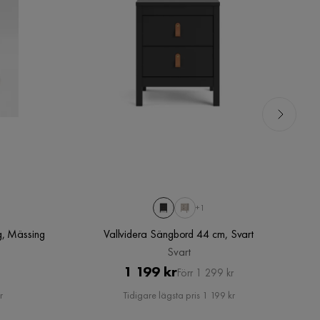
+1
Ju
g, Mässing
Vallvidera Sängbord 44 cm, Svart
-
Svart
Pris
Original
1 199 kr
Förr 1 299 kr
Pris
r
Tidigare lägsta pris 1 199 kr