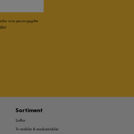
andlar mina personuppgifter
olicy
.
Sortiment
Soffor
Tv-möbler & mediamöbler