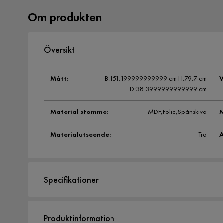
Om produkten
Översikt
Mått
:
B:151.199999999999 cm H:79.7 cm
V
D:38.3999999999999 cm
Material stomme
:
MDF,Folie,Spånskiva
M
Materialutseende
:
Trä
A
Specifikationer
Artikelnummer:
1982111
Produktinformation
Storlek