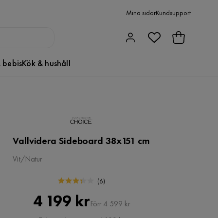
Mina sidor
Kundsupport
 bebis
Kök & hushåll
Vallvidera Sideboard 38x151 cm
Vit/Natur
(
6
)
Pris
Original
4 199 kr
Förr 4 599 kr