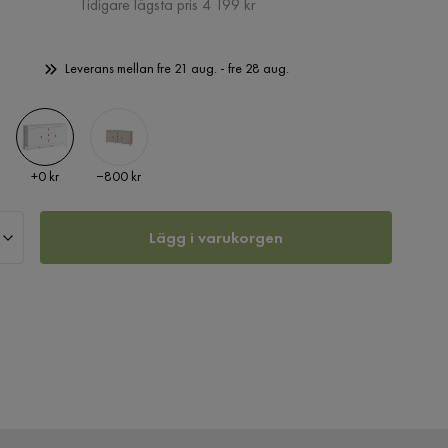
Pris
Tidigare lägsta pris 4 199 kr
Leverans mellan fre 21 aug. - fre 28 aug.
Pris
Pris
+
0 kr
−800 kr
Lägg i varukorgen