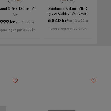
sand Skänk 130 cm, Vit
Sideboard & skänk VIND
Tyresö Cabinet Whitewash
Vit
Pris
Original
6 840 kr
Pris
Original
 999 kr
Förr 13 499 kr
Förr 5 199 kr
Pris
Pris
Tidigare lägsta pris 6 840 kr
igare lägsta pris 3 999 kr