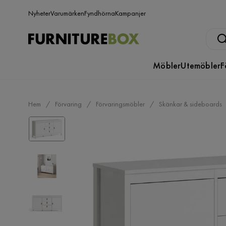
Nyheter
Varumärken
Fyndhörna
Kampanjer
Möbler
Utemöbler
F
Hem
Förvaring
Förvaringsmöbler
Skänkar & sideboards