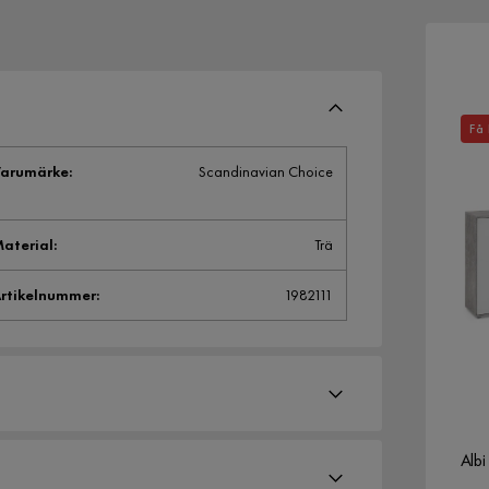
Få 
arumärke
:
Scandinavian Choice
aterial
:
Trä
rtikelnummer
:
1982111
Alb