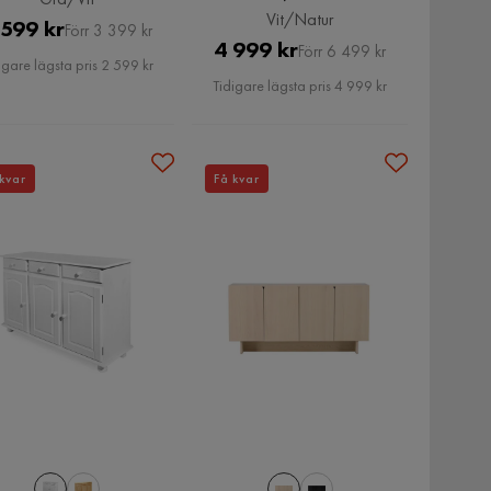
Vit/Natur
Pris
Original
 599 kr
Förr 3 399 kr
Pris
Original
4 999 kr
Förr 6 499 kr
Pris
igare lägsta pris 2 599 kr
Pris
Tidigare lägsta pris 4 999 kr
kvar
Få kvar