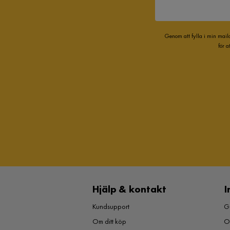
Genom att fylla i min mail
för 
Hjälp & kontakt
I
Kundsupport
Gu
Om ditt köp
O