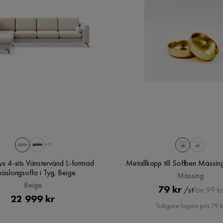
ontera
raka. Men annars väldigt fin
+9
x 4-sits Vänstervänd L-formad
Metallkopp till Soffben Mässin
äslongsoffa i Tyg, Beige
Mässing
Beige
Pris
Original
79 kr
/st
Förr 99 kr
Pris
22 999 kr
Pris
Tidigare lägsta pris 79 k