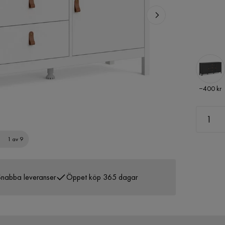
Pris
−400 kr
1 av 9
nabba leveranser
Öppet köp 365 dagar