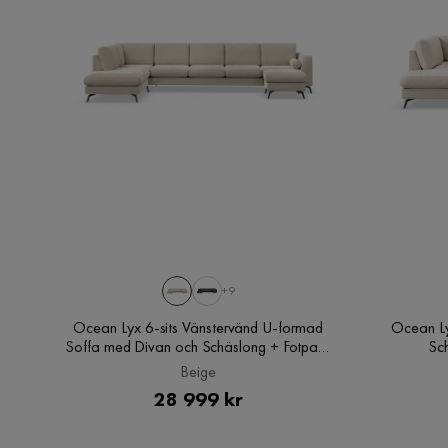
Robin F
•
4 år sedan
RF
Enda negativa är att den var komplicerad att m
Elvira C
•
4 år sedan
EC
Väldigt svår att skruva ihop och att få dörrarna 
+9
Ocean Lyx 6-sits Vänstervänd U-formad
Ocean Ly
Sara H
•
5 månader sedan
Soffa med Divan och Schäslong + Fotpall i
Sch
SH
Sammet, Beige
Beige
Pris
28 999 kr