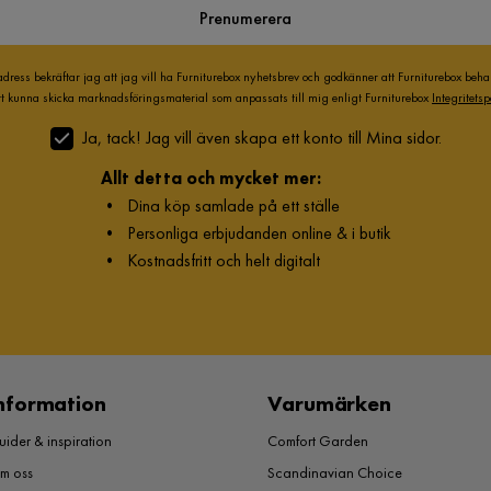
Prenumerera
adress bekräftar jag att jag vill ha Furniturebox nyhetsbrev och godkänner att Furniturebox beh
att kunna skicka marknadsföringsmaterial som anpassats till mig enligt Furniturebox
Integritetsp
Ja, tack! Jag vill även skapa ett konto till Mina sidor.
Allt detta och mycket mer:
•
Dina köp samlade på ett ställe
•
Personliga erbjudanden online & i butik
•
Kostnadsfritt och helt digitalt
nformation
Varumärken
ider & inspiration
Comfort Garden
m oss
Scandinavian Choice