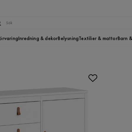
örvaring
Inredning & dekor
Belysning
Textilier & mattor
Barn &