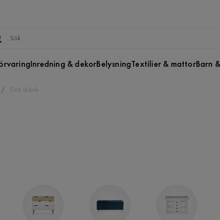
örvaring
Inredning & dekor
Belysning
Textilier & mattor
Barn &
Grå skänk