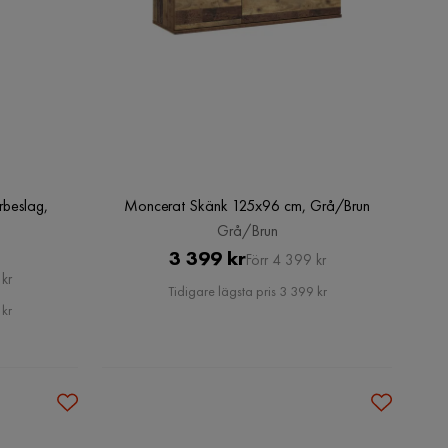
beslag,
Moncerat Skänk 125x96 cm, Grå/Brun
Grå/Brun
Pris
Original
3 399 kr
Förr 4 399 kr
kr
Pris
Tidigare lägsta pris 3 399 kr
 kr