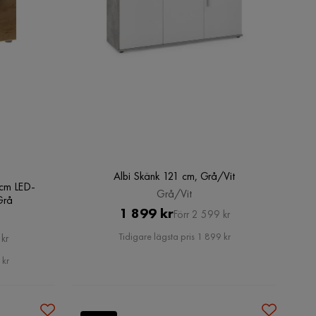
Albi Skänk 121 cm, Grå/Vit
cm LED-
Grå/Vit
Grå
Pris
Original
1 899 kr
Förr 2 599 kr
Pris
Tidigare lägsta pris 1 899 kr
kr
 kr