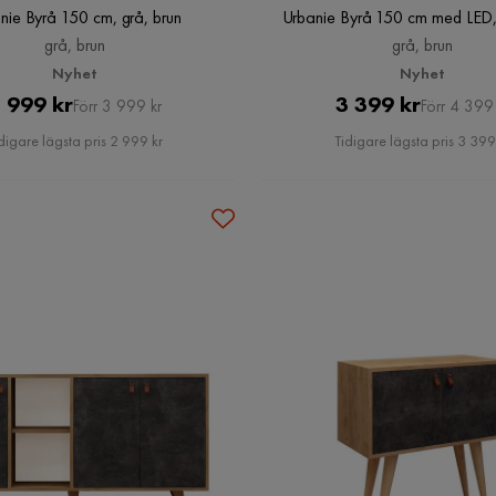
nie Byrå 150 cm, grå, brun
Urbanie Byrå 150 cm med LED, 
grå, brun
grå, brun
Nyhet
Nyhet
Pris
Original
Pris
Original
 999 kr
3 399 kr
Förr 3 999 kr
Förr 4 399 
Pris
Pris
digare lägsta pris 2 999 kr
Tidigare lägsta pris 3 399