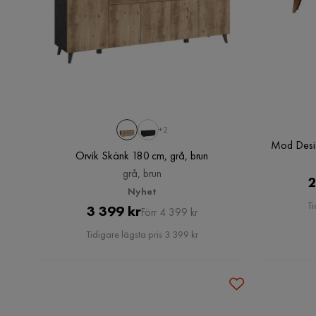
+2
Mod Desig
Orvik Skänk 180 cm, grå, brun
grå, brun
2
Nyhet
Ti
Pris
Original
3 399 kr
Förr 4 399 kr
Pris
Tidigare lägsta pris 3 399 kr