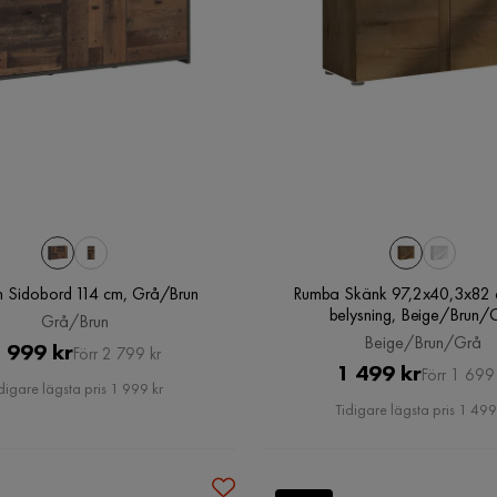
n Sidobord 114 cm, Grå/Brun
Rumba Skänk 97,2x40,3x82 
belysning, Beige/Brun/
Grå/Brun
Beige/Brun/Grå
Pris
Original
 999 kr
Förr 2 799 kr
Pris
Original
1 499 kr
Förr 1 699 
Pris
digare lägsta pris 1 999 kr
Pris
Tidigare lägsta pris 1 499