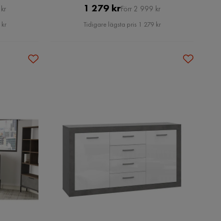
Pris
Original
1 279 kr
kr
Förr 2 999 kr
Pris
 kr
Tidigare lägsta pris 1 279 kr