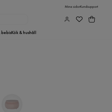
Mina sidor
Kundsupport
 bebis
Kök & hushåll