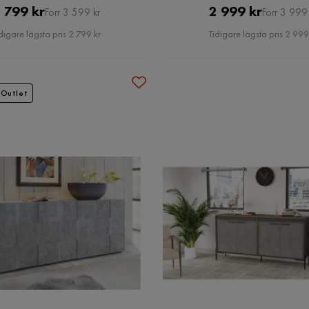
Pris
Original
Pris
Original
 799 kr
2 999 kr
Förr 3 599 kr
Förr 3 999 
Pris
Pris
digare lägsta pris 2 799 kr
Tidigare lägsta pris 2 999
Outlet