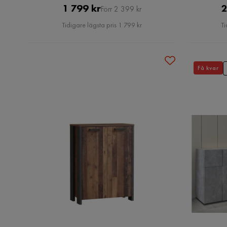
Pris
Original
1 799 kr
2
Förr 2 399 kr
Pris
Tidigare lägsta pris 1 799 kr
Ti
Få kvar