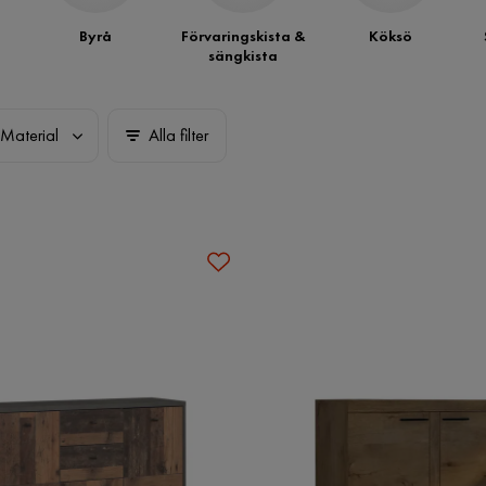
Byrå
Förvaringskista &
Köksö
sängkista
Material
Alla filter