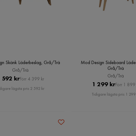
n Skänk Läderbeslag, Grå/Trä
Mod Design Sideboard Läder
Grå/Trä
Grå/Trä
Grå/Trä
Pris
Original
 592 kr
Förr 4 399 kr
Pris
Original
1 299 kr
Förr 1 899 
Pris
digare lägsta pris 2 592 kr
Pris
Tidigare lägsta pris 1 299