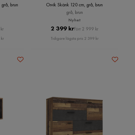
grå, brun
Orvik Skänk 120 cm, grå, brun
grå, brun
Nyhet
Pris
Original
2 399 kr
kr
Förr 2 999 kr
Pris
 kr
Tidigare lägsta pris 2 399 kr