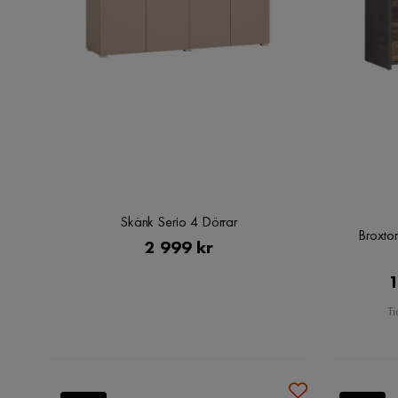
Skänk Serio 4 Dörrar
Broxto
Pris
2 999 kr
1
Ti