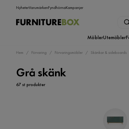
Nyheter
Varumärken
Fyndhörna
Kampanjer
Möbler
Utemöbler
F
Hem
Förvaring
Förvaringsmöbler
Skänkar & sideboards
Grå skänk
67 st produkter