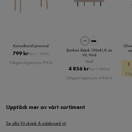
Konsolbord Lynwood
Glow
Björkön Skänk 150x41,8 cm
m
Pris
Original
799 kr
Förr 1 199 kr
Vit, Vind
Holl
Pris
Vind
Tidigare lägsta pris 799 kr
1
Pris
Original
4 856 kr
Förr 7 499 kr
Tidi
Pris
Tidigare lägsta pris 4 856 kr
Upptäck mer av vårt sortiment
Se alla Vit skänk & sideboard vit