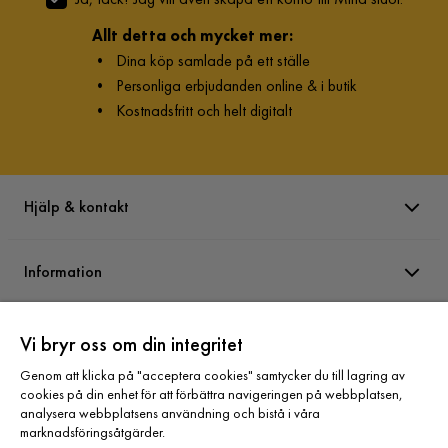
Allt detta och mycket mer:
•
Dina köp samlade på ett ställe
•
Personliga erbjudanden online & i butik
•
Kostnadsfritt och helt digitalt
Hjälp & kontakt
Information
Varumärken
Vi bryr oss om din integritet
Genom att klicka på "acceptera cookies" samtycker du till lagring av
cookies på din enhet för att förbättra navigeringen på webbplatsen,
Sortiment
analysera webbplatsens användning och bistå i våra
marknadsföringsåtgärder.