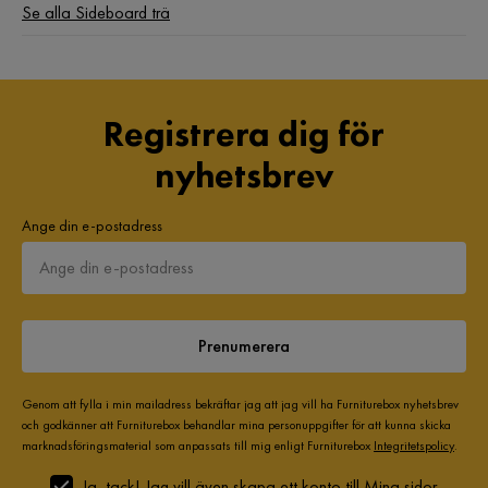
Se alla Sideboard trä
Registrera dig för
nyhetsbrev
Ange din e-postadress
Prenumerera
Genom att fylla i min mailadress bekräftar jag att jag vill ha Furniturebox nyhetsbrev
och godkänner att Furniturebox behandlar mina personuppgifter för att kunna skicka
marknadsföringsmaterial som anpassats till mig enligt Furniturebox
Integritetspolicy
.
Ja, tack! Jag vill även skapa ett konto till Mina sidor.