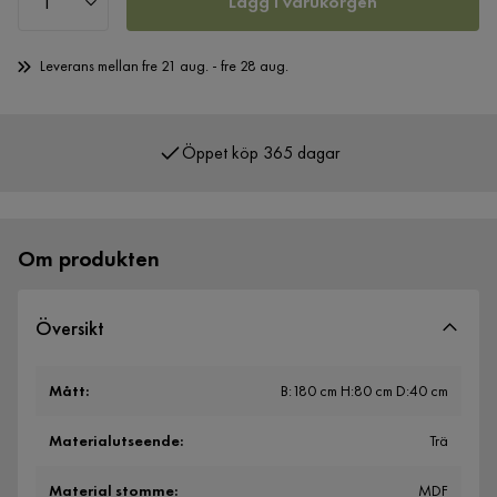
Lägg i varukorgen
Leverans mellan fre 21 aug. - fre 28 aug.
Öppet köp 365 dagar
Över 400 000 nöjda kunder
Om produkten
Översikt
Mått
:
B:180 cm H:80 cm D:40 cm
Materialutseende
:
Trä
Material stomme
:
MDF