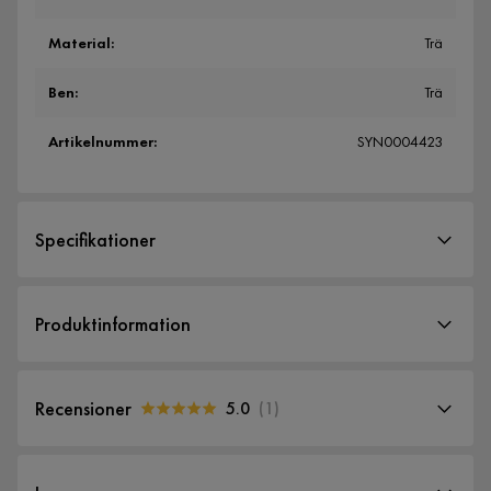
Material
:
Trä
Ben
:
Trä
Artikelnummer
:
SYN0004423
Specifikationer
Artikelnummer:
SYN0004423
Produktinformation
Storlek
Höjd
80 cm
Recensioner
5.0
(
1
)
Bredd
180 cm
5.0
5
☆
Djup
40 cm
4
☆