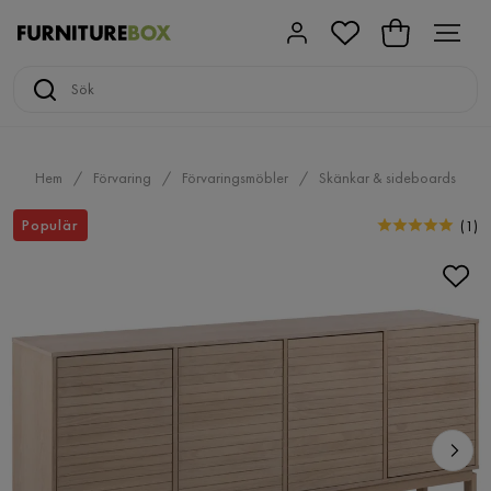
Hem
Förvaring
Förvaringsmöbler
Skänkar & sideboards
Populär
(
1
)