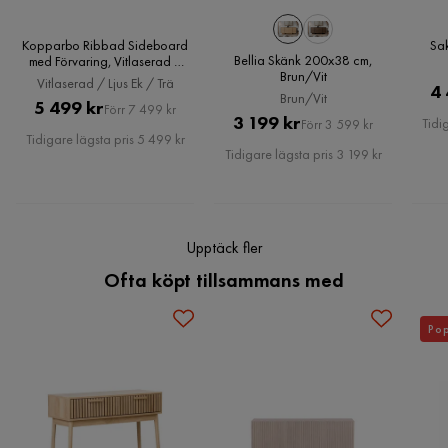
Montering krävs
Ja
Kopparbo Ribbad Sideboard
Sak
Bellia Skänk 200x38 cm,
med Förvaring, Vitlaserad /
Brun/Vit
Ljus Ek / Trä
Vitlaserad / Ljus Ek / Trä
Vikt
54 kg
4 
Brun/Vit
Pris
Original
5 499 kr
Förr 7 499 kr
Pris
Original
3 199 kr
Tidi
Förr 3 599 kr
Färg
Vit
Pris
Tidigare lägsta pris 5 499 kr
Pris
Tidigare lägsta pris 3 199 kr
Serie
Sakie
Upptäck fler
Ofta köpt tillsammans med
Pop