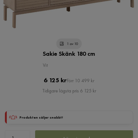
1 av 10
Sakie Skänk 180 cm
Vit
Pris
Original
6 125 kr
Förr 10 499 kr
Pris
Tidigare lägsta pris 6 125 kr
Produkten säljer snabbt!