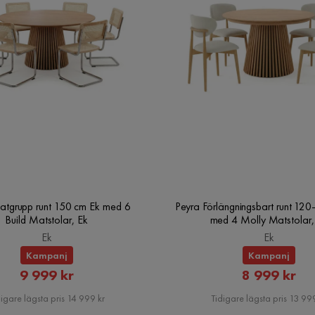
atgrupp runt 150 cm Ek med 6
Peyra Förlängningsbart runt 12
Build Matstolar, Ek
med 4 Molly Matstolar,
Ek
Ek
Kampanj
Kampanj
Rabatterat
Rabatte
9 999 kr
8 999 kr
Pris
Pris
igare lägsta pris 14 999 kr
Tidigare lägsta pris 13 999