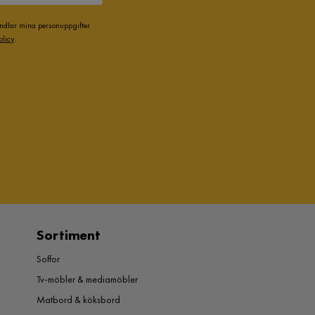
andlar mina personuppgifter
olicy
.
Sortiment
Soffor
Tv-möbler & mediamöbler
Matbord & köksbord