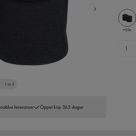
Pris
+
0 kr
1 av 3
nabba leveranser
Öppet köp 365 dagar