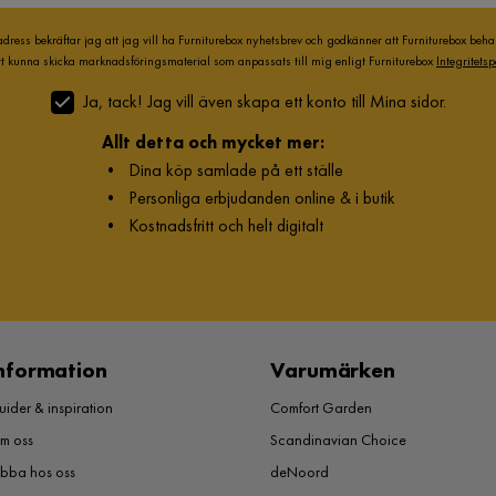
adress bekräftar jag att jag vill ha Furniturebox nyhetsbrev och godkänner att Furniturebox beh
att kunna skicka marknadsföringsmaterial som anpassats till mig enligt Furniturebox
Integritetsp
Ja, tack! Jag vill även skapa ett konto till Mina sidor.
Allt detta och mycket mer:
•
Dina köp samlade på ett ställe
•
Personliga erbjudanden online & i butik
•
Kostnadsfritt och helt digitalt
nformation
Varumärken
ider & inspiration
Comfort Garden
m oss
Scandinavian Choice
obba hos oss
deNoord