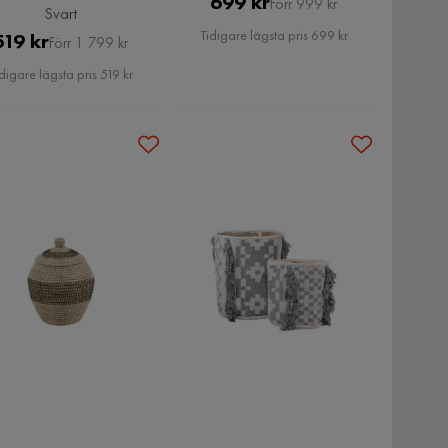
Pris
Original
699 kr
Förr 999 kr
Svart
Pris
Tidigare lägsta pris 699 kr
Pris
Original
519 kr
Förr 1 799 kr
Pris
digare lägsta pris 519 kr