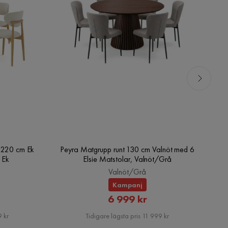
0-220 cm Ek
Peyra Matgrupp runt 130 cm Valnöt med 6
Pe
 Ek
Elsie Matstolar, Valnöt/Grå
Valnöt/Grå
Kampanj
rat
Rabatterat
6 999 kr
Pris
 kr
Tidigare lägsta pris 11 999 kr