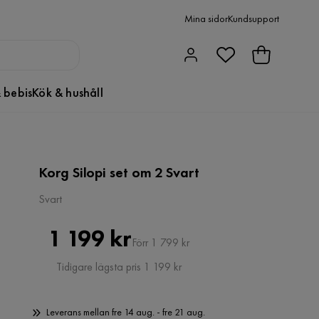
Mina sidor
Kundsupport
 bebis
Kök & hushåll
Korg Silopi set om 2 Svart
Svart
Pris
Original
1 199 kr
Förr 1 799 kr
Pris
Tidigare lägsta pris 1 199 kr
Leverans mellan fre 14 aug. - fre 21 aug.