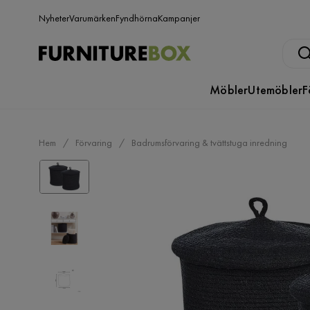
Nyheter
Varumärken
Fyndhörna
Kampanjer
Möbler
Utemöbler
F
Hem
Förvaring
Badrumsförvaring & tvättstuga inredning