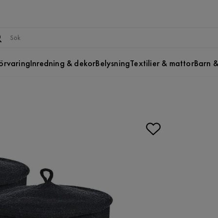
örvaring
Inredning & dekor
Belysning
Textilier & mattor
Barn &