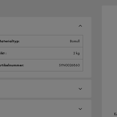
aterialtyp
:
Bomull
ikt
:
2 kg
rtikelnummer
:
SYN0026860
K