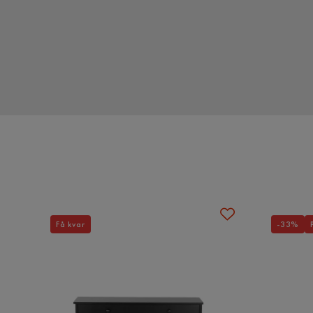
Skötselanvisningar: Bomull: Handtvätt eller program fö
instruktioner i första hand.
Viktiga funktioner: Ger en hemtrevlig touch till vilket
Exceptionellt lättskött. Precist utförande. Många a
maskintvättas
Materialets sammansättning: 100% bomull
Form: Rund
Mått och Vikt
Allmän dimension (cm): 33x33x32
Produktens höjd (cm): 32
Produktens bredd (cm): 33
Produktens djup (cm): 33
Få kvar
-33%
Produktens vikt (kg): 2