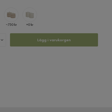
Pris
Pris
−750 kr
+
0 kr
Lägg i varukorgen