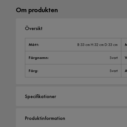
Om produkten
Översikt
Mått
:
B:33 cm H:32 cm D:33 cm
M
Färgnamn
:
Svart
V
Färg
:
Svart
A
Specifikationer
Artikelnummer:
SYN0026860
Produktinformation
Storlek