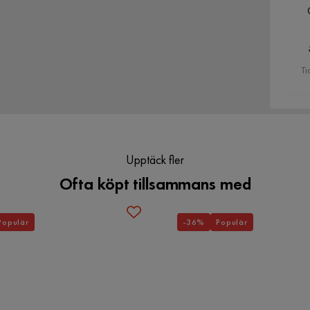
r känsliga textilier (30°C), OBS! Följ tillverkarens
 rum som helst. Dekorativ. men ändå funktionell.
nvändningsområden. Gott utrymme för förvaring. Kan
Ti
Upptäck fler
Ofta köpt tillsammans med
Populär
-36%
Populär