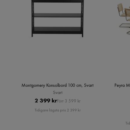
Montgomery Konsolbord 100 cm, Svart
Peyra M
Svart
Pris
Original
2 399 kr
Förr 3 599 kr
Pris
Tidigare lägsta pris 2 399 kr
Tid