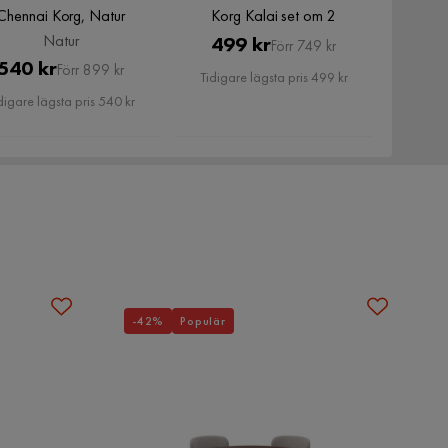
Chennai Korg, Natur
Korg Kalai set om 2
Natur
Pris
Original
499 kr
Förr 749 kr
Pris
Original
540 kr
Förr 899 kr
Pris
Tidigare lägsta pris 499 kr
Pris
digare lägsta pris 540 kr
-42%
Populär