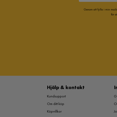
Genom att fylla i min mail
för 
Hjälp & kontakt
I
Kundsupport
Gu
Om ditt köp
O
Köpvillkor
J