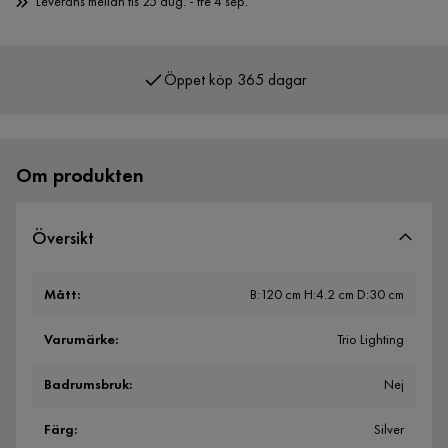
Leverans mellan tis 25 aug. - fre 4 sep.
Öppet köp 365 dagar
Över 400 000 nöjda kunder
Om produkten
Översikt
Mått
:
B:120 cm H:4.2 cm D:30 cm
Varumärke
:
Trio Lighting
Badrumsbruk
:
Nej
Färg
:
Silver