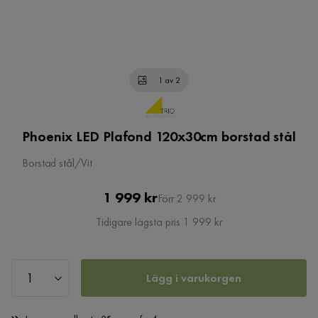
1 av 2
Phoenix LED Plafond 120x30cm borstad stål
Borstad stål/Vit
Pris
Original
1 999 kr
Förr 2 999 kr
Pris
Tidigare lägsta pris 1 999 kr
Lägg i varukorgen