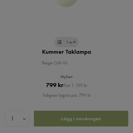
1 av 9
Kummer Taklampa
Beige Och Vit
Nyhet
Pris
Original
799 kr
Förr 1 199 kr
Pris
Tidigare lägsta pris 799 kr
Lägg i varukorgen