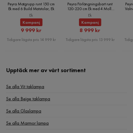
Peyra Matgrupp runt 150 cm
Peyra Förlängningsbart runt
Peyr
Ek med 6 Build Matstolar, Ek
120-220 cm Ek med 4 Molly
Valn
Ljuskälla
Nej
Matstolar, Ek
Ek
Ek
Kampanj
Kampanj
Kraftkälla
El
Rabatterat
Rabatterat
9 999 kr
8 999 kr
Pris
Pris
Lamptyp
Takkrona
Tidigare lägsta pris 14 999 kr
Tidigare lägsta pris 13 999 kr
Tidig
Färg bas
Vit,Beige
Färg skärm
Vit,Beige
Upptäck mer av vårt sortiment
Sockel
G9
Se alla Vit taklampa
Serie
Se alla Beige taklampa
Se alla Glaslampa
Se alla Marmor lampa