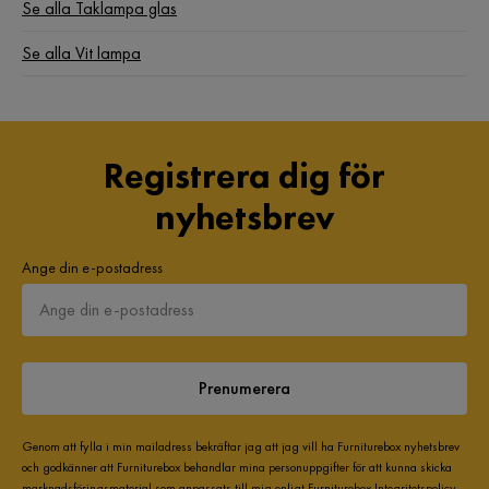
Se alla Taklampa glas
Se alla Vit lampa
Registrera dig för
nyhetsbrev
Ange din e-postadress
Prenumerera
Genom att fylla i min mailadress bekräftar jag att jag vill ha Furniturebox nyhetsbrev
och godkänner att Furniturebox behandlar mina personuppgifter för att kunna skicka
marknadsföringsmaterial som anpassats till mig enligt Furniturebox
Integritetspolicy
.