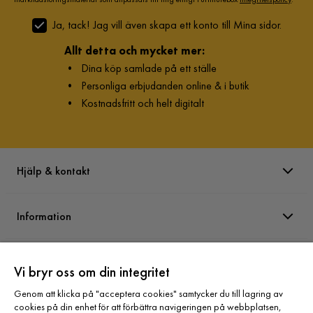
Ja, tack! Jag vill även skapa ett konto till Mina sidor.
Allt detta och mycket mer:
•
Dina köp samlade på ett ställe
•
Personliga erbjudanden online & i butik
•
Kostnadsfritt och helt digitalt
Hjälp & kontakt
Information
Varumärken
Vi bryr oss om din integritet
Genom att klicka på "acceptera cookies" samtycker du till lagring av
Sortiment
cookies på din enhet för att förbättra navigeringen på webbplatsen,