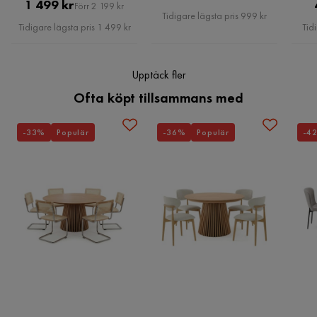
Pris
Original
1 499 kr
Förr 2 199 kr
Pris
Tidigare lägsta pris 999 kr
Pris
Materialtyp
Travertinkropp, glasskiva
Tidigare lägsta pris 1 499 kr
Tid
Övrigt
Upptäck fler
Max Watt
40
Ofta köpt tillsammans med
Färg
Vit,Beige
-33%
Populär
-36%
Populär
-4
Kapslingsklass
IP20
Ljuskälla ingår
Nej
Färgnamn
Beige Och Vit
Spänning (V)
220-240 V volts
IP Klass
IP20
Med belysning
Nej