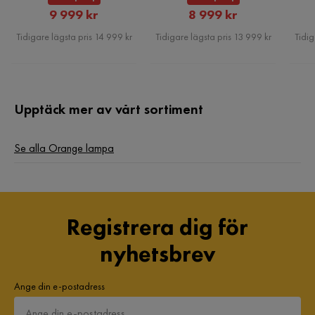
Rabatterat
Rabatterat
9 999 kr
8 999 kr
Pris
Pris
Tidigare lägsta pris 14 999 kr
Tidigare lägsta pris 13 999 kr
Tidig
Upptäck mer av vårt sortiment
Se alla Orange lampa
Registrera dig för
nyhetsbrev
Ange din e-postadress