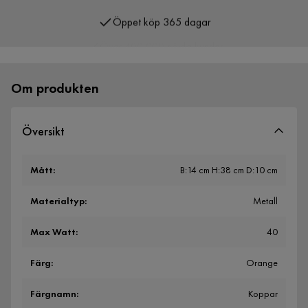
Öppet köp 365 dagar
Över 400 000 nöjda kunder
Om produkten
Översikt
Mått
:
B:14 cm H:38 cm D:10 cm
Materialtyp
:
Metall
Max Watt
:
40
Färg
:
Orange
Färgnamn
:
Koppar