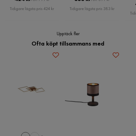
Ljuskälla ingår
Ja
Pris
Pris
Tidigare lägsta pris 424 kr
Tidigare lägsta pris 383 kr
Tid
Färgnamn
Kaffebrun
Spänning (V)
230 volts
Upptäck fler
Ofta köpt tillsammans med
IP Klass
IP20
Energieffektivitetsklass
G
Kraftkälla
Batteri
Bruk
Jeff
Reglerbar
Nej
Dimmer
Dimmbar
Färgtemperatur
3000