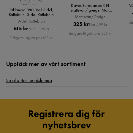
+2
Sockel
Integrerad LED
Davos Bordslampa E14
Vä
Taklampa TRIO Trail 3-del,
mattsvart/ greige, Matt
Kaffebrun, 3-del, Kaffebrun
svart/Greige
Serie
Matt svart/Greige
3-del, Kaffebrun
Tid
Pris
Original
325 kr
Förr 599 kr
Pris
Original
615 kr
Förr 1 199 kr
Ljusflöde (lumen)
150
Pris
Tidigare lägsta pris 325 kr
Pris
Tidigare lägsta pris 615 kr
Strömbrytare
Brytare på lampan
Upptäck mer av vårt sortiment
Se alla Brun bordslampa
Registrera dig för
nyhetsbrev