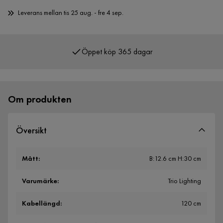
Leverans mellan tis 25 aug. - fre 4 sep.
Öppet köp 365 dagar
Över 400 000 nöjda kunder
Om produkten
Översikt
Mått
:
B:12.6 cm H:30 cm
Varumärke
:
Trio Lighting
Kabellängd
:
120 cm