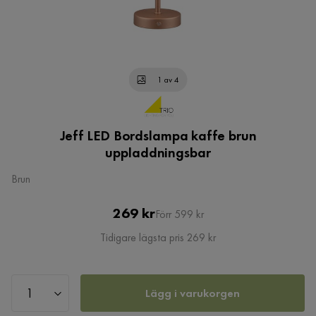
1 av 4
Jeff LED Bordslampa kaffe brun
uppladdningsbar
Brun
Pris
Original
269 kr
Förr 599 kr
Pris
Tidigare lägsta pris 269 kr
Lägg i varukorgen