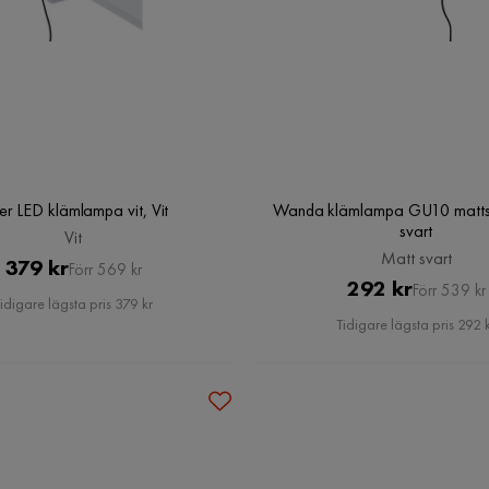
er LED klämlampa vit, Vit
Wanda klämlampa GU10 mattsv
svart
Vit
Matt svart
Pris
Original
379 kr
Förr 569 kr
Pris
Original
292 kr
Förr 539 kr
Pris
idigare lägsta pris 379 kr
Pris
Tidigare lägsta pris 292 