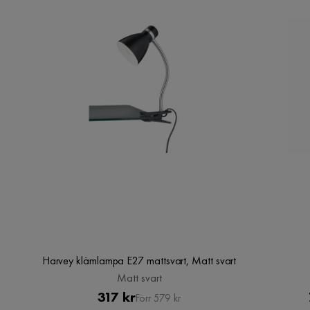
Harvey klämlampa E27 mattsvart, Matt svart
Matt svart
Pris
Original
317 kr
Förr 579 kr