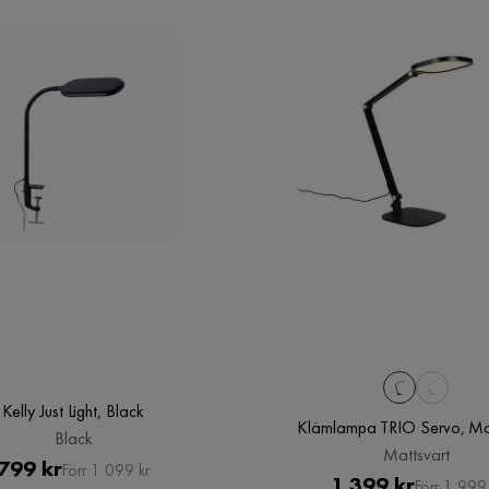
Kelly Just Light, Black
Klämlampa TRIO Servo, Mat
Black
Mattsvart
Pris
Original
799 kr
Förr 1 099 kr
Pris
Original
1 399 kr
Förr 1 999 