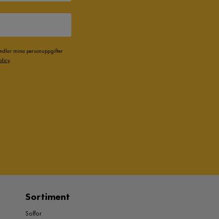
andlar mina personuppgifter
olicy
.
Sortiment
Soffor