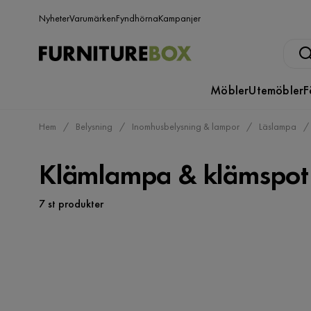
Nyheter
Varumärken
Fyndhörna
Kampanjer
Möbler
Utemöbler
F
Hem
Belysning
Inomhusbelysning & lampor
Läslampa
Klämlampa & klämspot
7 st produkter