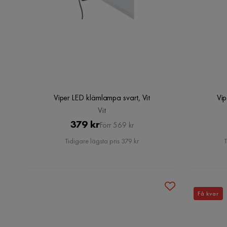
Viper LED klämlampa svart, Vit
Vip
Vit
Pris
Original
379 kr
Förr 569 kr
Pris
Tidigare lägsta pris 379 kr
T
Få kvar