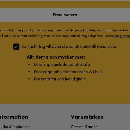
Prenumerera
adress bekräftar jag att jag vill ha Furniturebox nyhetsbrev och godkänner att Furniturebox beh
att kunna skicka marknadsföringsmaterial som anpassats till mig enligt Furniturebox
Integritetsp
Ja, tack! Jag vill även skapa ett konto till Mina sidor.
Allt detta och mycket mer:
•
Dina köp samlade på ett ställe
•
Personliga erbjudanden online & i butik
•
Kostnadsfritt och helt digitalt
nformation
Varumärken
ider & inspiration
Comfort Garden