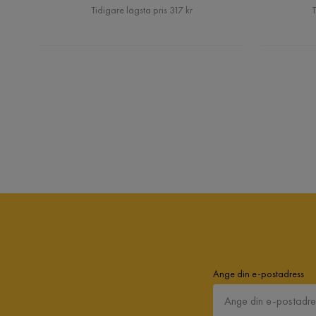
Pris
Tidigare lägsta pris 317 kr
T
Ange din e-postadress