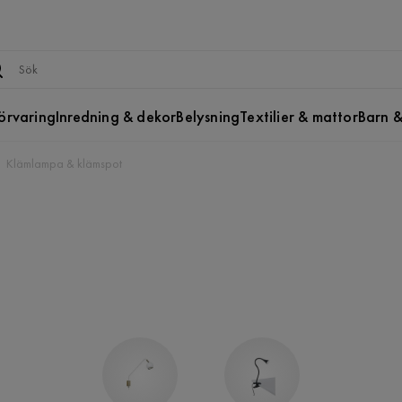
örvaring
Inredning & dekor
Belysning
Textilier & mattor
Barn &
Klämlampa & klämspot