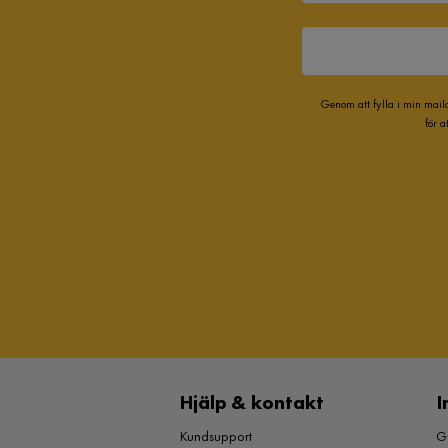
Genom att fylla i min mail
för 
Hjälp & kontakt
I
Kundsupport
Gu