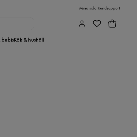
Mina sidor
Kundsupport
 bebis
Kök & hushåll