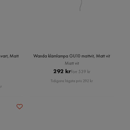
art, Matt
Wanda klämlampa GU10 mattvit, Matt vit
Matt vit
Pris
Original
292 kr
Förr 539 kr
Pris
Tidigare lägsta pris 292 kr
kr