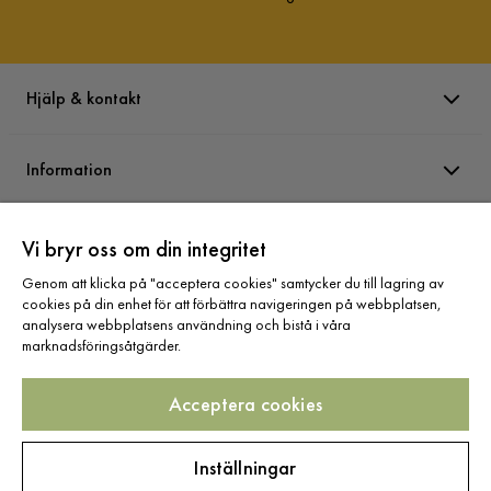
Hjälp & kontakt
Information
Varumärken
Vi bryr oss om din integritet
Genom att klicka på "acceptera cookies" samtycker du till lagring av
cookies på din enhet för att förbättra navigeringen på webbplatsen,
Sortiment
analysera webbplatsens användning och bistå i våra
marknadsföringsåtgärder.
Acceptera cookies
Följ oss
Inställningar