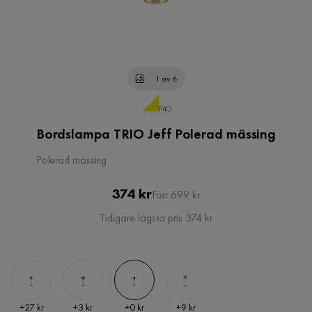
1 av 6
Bordslampa TRIO Jeff Polerad mässing
Polerad mässing
Pris
Original
374 kr
Förr 699 kr
Pris
Tidigare lägsta pris 374 kr
Pris
Pris
Pris
Pris
+
27 kr
+
3 kr
+
0 kr
+
9 kr