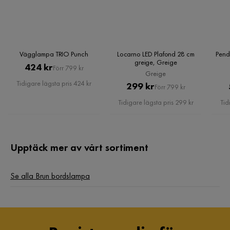
Vägglampa TRIO Punch
Locarno LED Plafond 28 cm
Pend
greige, Greige
Pris
Original
424 kr
Förr 799 kr
Greige
Pris
Tidigare lägsta pris 424 kr
Pris
Original
299 kr
Förr 799 kr
Pris
Tidigare lägsta pris 299 kr
Tid
Upptäck mer av vårt sortiment
Se alla Brun bordslampa