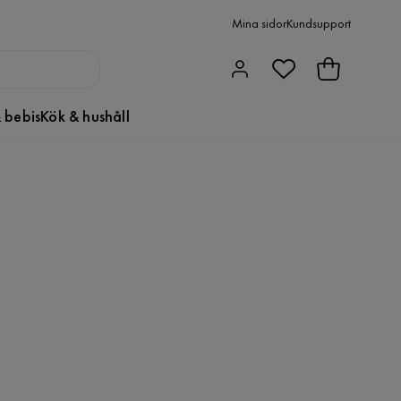
Mina sidor
Kundsupport
 bebis
Kök & hushåll