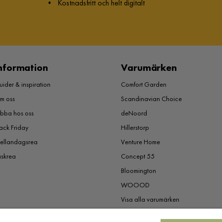
•
Kostnadsfritt och helt digitalt
nformation
Varumärken
ider & inspiration
Comfort Garden
m oss
Scandinavian Choice
obba hos oss
deNoord
ack Friday
Hillerstorp
ellandagsrea
Venture Home
åskrea
Concept 55
Bloomington
WOOOD
Visa alla varumärken