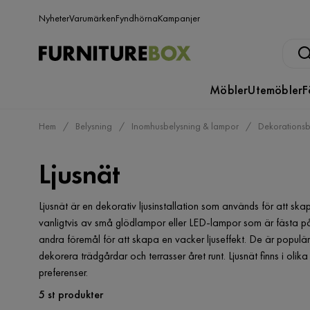
Nyheter
Varumärken
Fyndhörna
Kampanjer
Möbler
Utemöbler
F
Hem
Belysning
Inomhusbelysning & lampor
Dekorationsb
Ljusnät
Ljusnät är en dekorativ ljusinstallation som används för att s
vanligtvis av små glödlampor eller LED-lampor som är fästa på 
andra föremål för att skapa en vacker ljuseffekt. De är popul
dekorera trädgårdar och terrasser året runt. Ljusnät finns i oli
preferenser.
5 st produkter