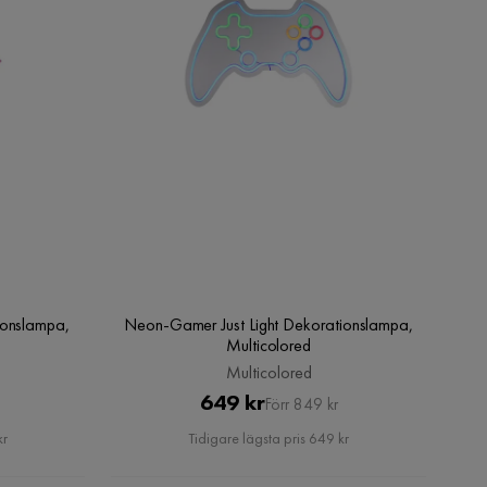
ionslampa,
Neon-Gamer Just Light Dekorationslampa,
Multicolored
Multicolored
Pris
Original
649 kr
Förr 849 kr
Pris
kr
Tidigare lägsta pris 649 kr