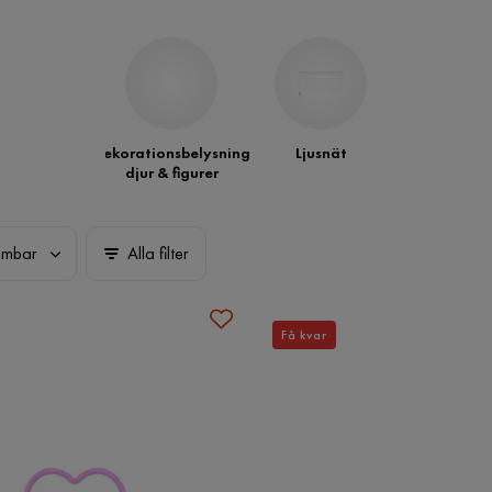
Dekorationsbelysning
Ljusnät
djur & figurer
imbar
Alla filter
Få kvar