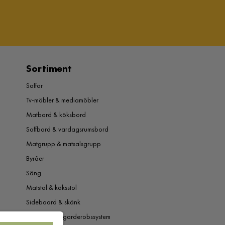
Sortiment
Soffor
Tv-möbler & mediamöbler
Matbord & köksbord
Soffbord & vardagsrumsbord
Matgrupp & matsalsgrupp
Byråer
Säng
Matstol & köksstol
Sideboard & skänk
Garderob & garderobssystem