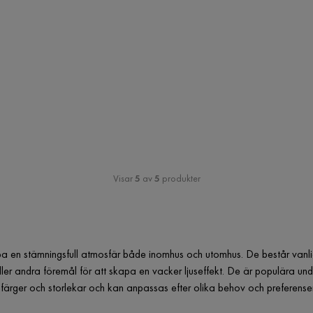
Visar
5
av
5
produkter
skapa en stämningsfull atmosfär både inomhus och utomhus. De består van
eller andra föremål för att skapa en vacker ljuseffekt. De är populära u
ka färger och storlekar och kan anpassas efter olika behov och preferenser