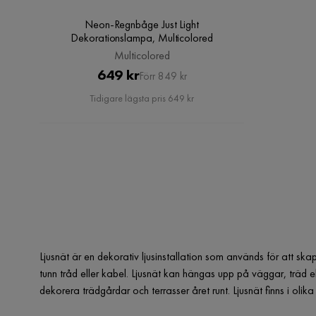
Neon-Regnbåge Just Light
Dekorationslampa, Multicolored
Multicolored
Pris
Original
649 kr
Förr 849 kr
Pris
Tidigare lägsta pris 649 kr
Ljusnät är en dekorativ ljusinstallation som används för att 
tunn tråd eller kabel. Ljusnät kan hängas upp på väggar, träd 
dekorera trädgårdar och terrasser året runt. Ljusnät finns i oli