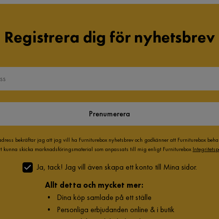
Registrera dig för nyhetsbrev
Prenumerera
adress bekräftar jag att jag vill ha Furniturebox nyhetsbrev och godkänner att Furniturebox beh
att kunna skicka marknadsföringsmaterial som anpassats till mig enligt Furniturebox
Integritetsp
Ja, tack! Jag vill även skapa ett konto till Mina sidor.
Allt detta och mycket mer:
•
Dina köp samlade på ett ställe
•
Personliga erbjudanden online & i butik