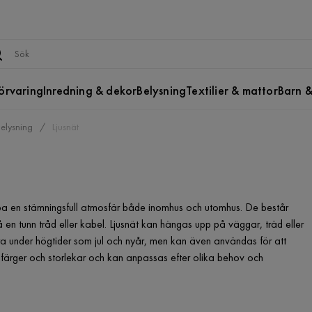
örvaring
Inredning & dekor
Belysning
Textilier & mattor
Barn &
elysning
Ljusnät
kapa en stämningsfull atmosfär både inomhus och utomhus. De består
en tunn tråd eller kabel. Ljusnät kan hängas upp på väggar, träd eller
ära under högtider som jul och nyår, men kan även användas för att
ka färger och storlekar och kan anpassas efter olika behov och