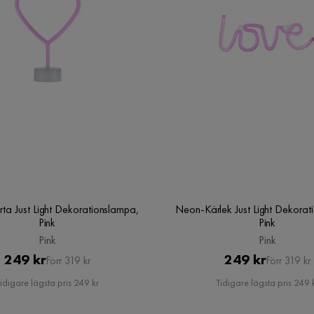
ta Just Light Dekorationslampa,
Neon-Kärlek Just Light Dekorat
Pink
Pink
Pink
Pink
Pris
Original
Pris
Original
249 kr
249 kr
Förr 319 kr
Förr 319 kr
Pris
Pris
idigare lägsta pris 249 kr
Tidigare lägsta pris 249 