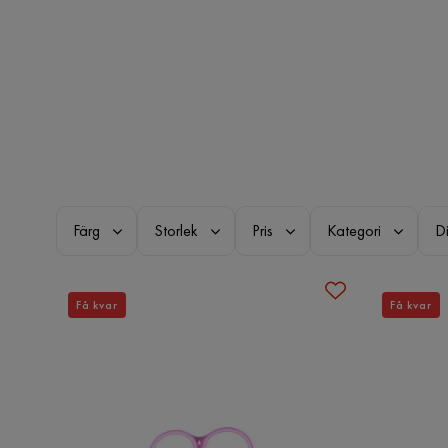
Färg
Storlek
Pris
Kategori
D
Få kvar
Få kvar