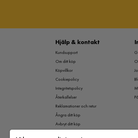
Hjälp & kontakt
I
Kundsupport
Gu
Om ditt köp
O
Köpvillkor
J
Cookiepolicy
Bl
Integritetspolicy
M
Återkallelser
P
Reklamationer och retur
Ångra ditt köp
Avbryt ditt köp