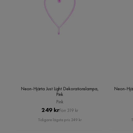
Neon-Hjärta Just Light Dekorationslampa,
Neon-Hjär
Pink
Pink
Pris
Original
249 kr
Förr 319 kr
Pris
Tidigare lägsta pris 249 kr
T