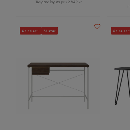
Pris
Tidigare lägsta pris 2 849 kr
Ti
Se priset!
Få kvar
Se priset!