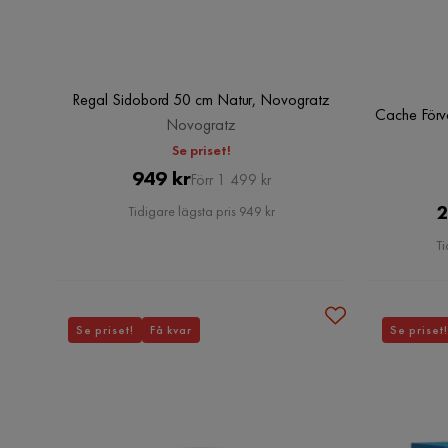
Regal Sidobord 50 cm Natur, Novogratz
Cache Förv
Novogratz
Se priset!
Pris
Original
949 kr
Förr 1 499 kr
Pris
2
Tidigare lägsta pris 949 kr
Ti
Se priset!
Få kvar
Se priset!