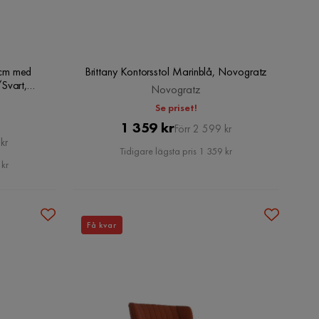
cm med
Brittany Kontorsstol Marinblå, Novogratz
Svart,
Novogratz
Se priset!
Pris
Original
1 359 kr
Förr 2 599 kr
kr
Pris
Tidigare lägsta pris 1 359 kr
 kr
Få kvar