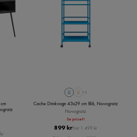
+2
 cm
Cache Drinkvagn 43x29 cm Blå, Novogratz
ogratz
Novogratz
Se priset!
Pris
Original
899 kr
Förr 1 499 kr
kr
Pris