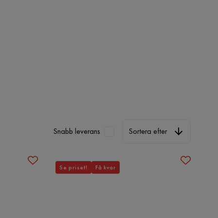
Sortera efter
Snabb leverans
Sortera efter
Se priset!
Få kvar