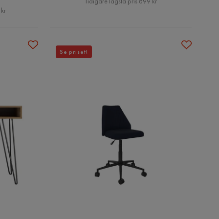
Tidigare lägsta pris 899 kr
 kr
Se priset!