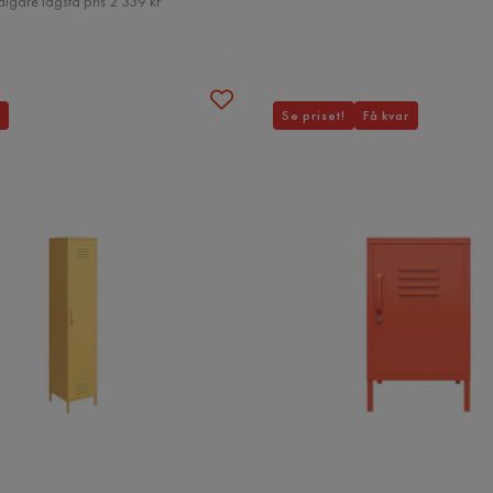
digare lägsta pris 2 339 kr
Se priset!
Få kvar