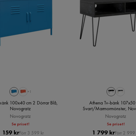
+1
känk 100x40 cm 2 Dörrar Blå,
Athena Tv-bänk 107x50
Novogratz
Svart/Marmormönster, Nov
Novogratz
Novogratz
Se priset!
Se priset!
Pris
Original
Pris
Original
 159 kr
1 799 kr
Förr 3 599 kr
Förr 2 999 