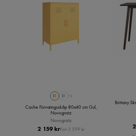
+2
Brittany S
Cache Förvaringsskåp 80x40 cm Gul,
Novogratz
Novogratz
2
Pris
Original
2 159 kr
Förr 3 599 kr