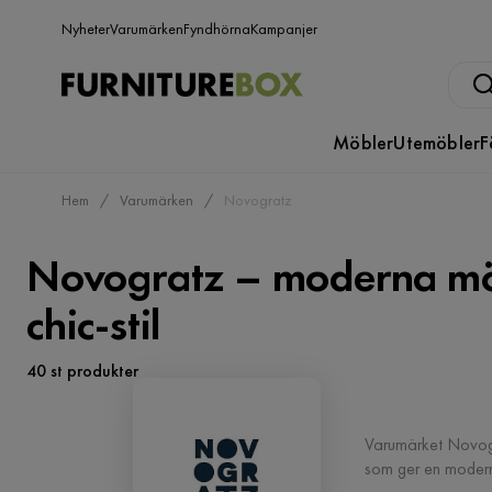
Nyheter
Varumärken
Fyndhörna
Kampanjer
Möbler
Utemöbler
F
Hem
Varumärken
Novogratz
Novogratz – moderna möb
chic-stil
40 st produkter
Varumärket Novogra
som ger en modern