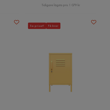
Pris
Tidigare lägsta pris 1 079 kr
Se priset!
Få kvar