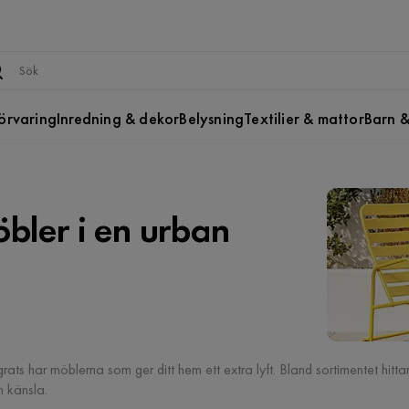
örvaring
Inredning & dekor
Belysning
Textilier & mattor
Barn &
ler i en urban
ts har möblerna som ger ditt hem ett extra lyft. Bland sortimentet hit
 känsla.