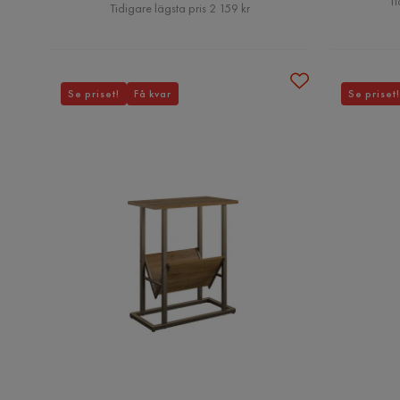
Pris
Ti
Tidigare lägsta pris 2 159 kr
Se priset!
Få kvar
Se priset!