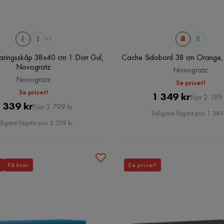
+1
aringsskåp 38x40 cm 1 Dörr Gul,
Cache Sidobord 38 cm Orange,
Novogratz
Novogratz
Novogratz
Se priset!
Se priset!
Pris
Original
1 349 kr
Förr 2 199 
Pris
Original
 339 kr
Förr 3 799 kr
Pris
Tidigare lägsta pris 1 349
Pris
digare lägsta pris 2 339 kr
Få kvar
Se priset!