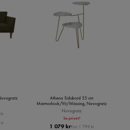
 Novogratz
Athena Sidobord 55 cm
Marmorlook/Vit/Mässing, Novogratz
Novogratz
kr
Se priset!
 kr
Pris
Original
1 079 kr
Förr 1 799 kr