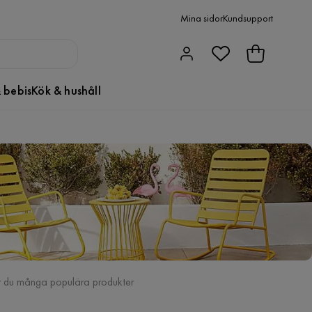
Mina sidor
Kundsupport
 bebis
Kök & hushåll
tar du många populära produkter