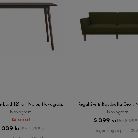
krivbord 121 cm Natur, Novogratz
Regal 2-sits Bäddsoffa Grön,
Novogratz
Novogratz
Pris
Original
5 399 kr
Se priset!
Förr 8 999 
Pris
Original
 339 kr
Pris
Förr 3 799 kr
Tidigare lägsta pris 5 399
Pris