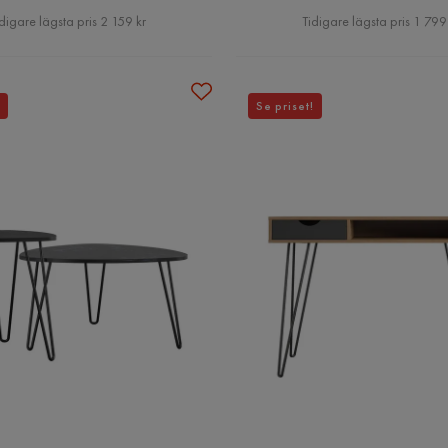
Pris
Pris
digare lägsta pris 2 159 kr
Tidigare lägsta pris 1 799
Se priset!