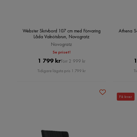
Webster Skrivbord 107 cm med Förvaring
Athena S
Låda Valnötsbrun, Novogratz
Novogratz
Se priset!
Pris
Original
1 799 kr
1
Förr 2 999 kr
Pris
Tidigare lägsta pris 1 799 kr
Ti
Få kvar