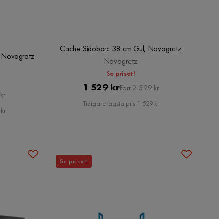
Cache Sidobord 38 cm Gul, Novogratz
 Novogratz
Novogratz
Se priset!
Pris
Original
1 529 kr
Förr 2 599 kr
kr
Pris
Tidigare lägsta pris 1 529 kr
 kr
Se priset!