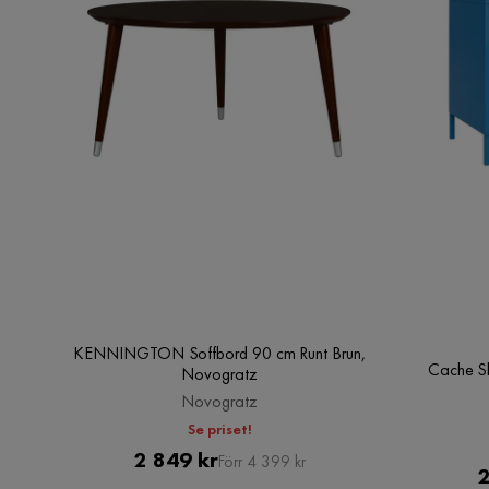
KENNINGTON Soffbord 90 cm Runt Brun,
Cache S
Novogratz
Novogratz
Se priset!
Pris
Original
2 849 kr
Förr 4 399 kr
2