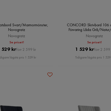
atsbord Svart/Marmormönster,
CONCORD Skrivbord 106 
Novogratz
Förvaring Låda Grå/Natur/
Novogratz
Novogratz
Novogratz
Se priset!
Se priset!
Pris
Original
Pris
Original
 529 kr
1 529 kr
Förr 2 599 kr
Förr 2 599 
Pris
Pris
digare lägsta pris 1 529 kr
Tidigare lägsta pris 1 529