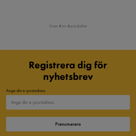
Visar
4
av
4
produkter
Registrera dig för
nyhetsbrev
Ange din e-postadress
Prenumerera