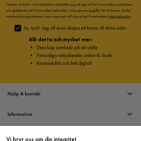
Genom att fylla i min mailadress bekräftar jag att jag vill ha Furniturebox nyhetsbrev
och godkänner att Furniturebox behandlar mina personuppgifter för att kunna skicka
marknadsföringsmaterial som anpassats till mig enligt Furniturebox
Integritetspolicy
.
Ja, tack! Jag vill även skapa ett konto till Mina sidor.
Allt detta och mycket mer:
•
Dina köp samlade på ett ställe
•
Personliga erbjudanden online & i butik
•
Kostnadsfritt och helt digitalt
Hjälp & kontakt
Information
Varumärken
Vi bryr oss om din integritet