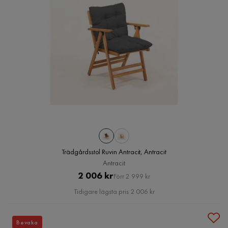
Trädgårdsstol Ruvin Antracit, Antracit
Antracit
Pris
Original
2 006 kr
Förr 2 999 kr
Pris
Tidigare lägsta pris 2 006 kr
Bevaka