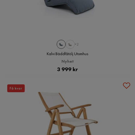
+2
Kalvi Bäddfåtölj Utomhus
Nyhet
Pris
3 999 kr
Få kvar