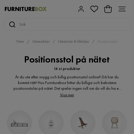
Hem
Utemöbler
Utestolar & fåtöljer
Positionsstol
Positionsstol på nätet
14 st produkter
Är du ute efter snygg och billig positionsstol online? Då har du
kommit rätt! Hos Furniturebox hittar du billiga och bekväma
positionsstolar på nätet. Det spelar ingen roll om du vill du ha ett
klassiskt eller modernt uttryck, här hittar du många varianter av
Visa mer
positionsstolar för utomhusbruk. Är du ute efter en billig
positionsstol? Du kanske är på jakt efter en utemöbelgrupp
bestående av positionsstolar i furu? Vita positionsstolar i metall?
Hopfällbar positionsstolar? Hos oss hittar du den billiga
positionsstol du söker. Positionsstolar online i många olika
varianter för en trivsammare uteplats.