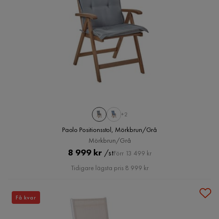
+2
Paolo Positionsstol, Mörkbrun/Grå
Mörkbrun/Grå
Pris
Original
8 999 kr
/st
Förr 13 499 kr
Pris
Tidigare lägsta pris 8 999 kr
Få kvar