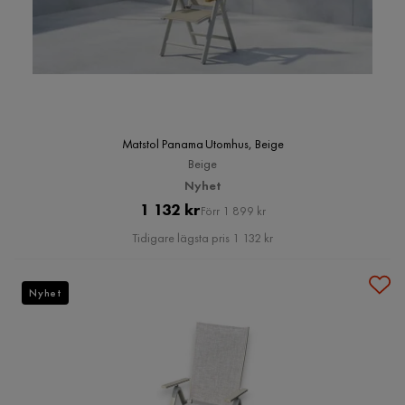
Matstol Panama Utomhus, Beige
Beige
Nyhet
Pris
Original
1 132 kr
Förr 1 899 kr
Pris
Tidigare lägsta pris 1 132 kr
Nyhet