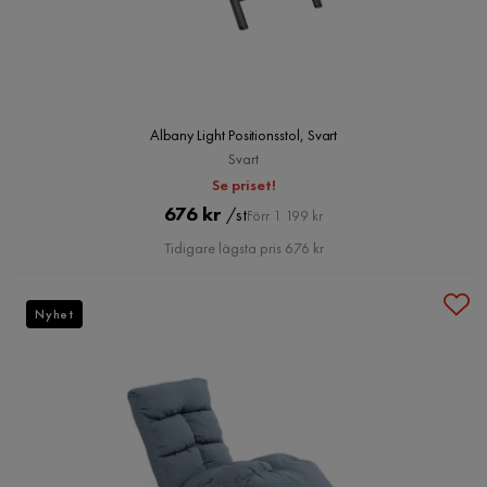
Albany Light Positionsstol, Svart
Svart
Se priset!
Pris
Original
676 kr
/st
Förr 1 199 kr
Pris
Tidigare lägsta pris 676 kr
Nyhet