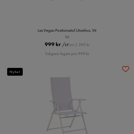
Las Vegas Positionsstol Utomhus, Vit
Vit
Pris
Original
999 kr
/st
Förr 2 599 kr
Pris
Tidigare lägsta pris 999 kr
Nyhet