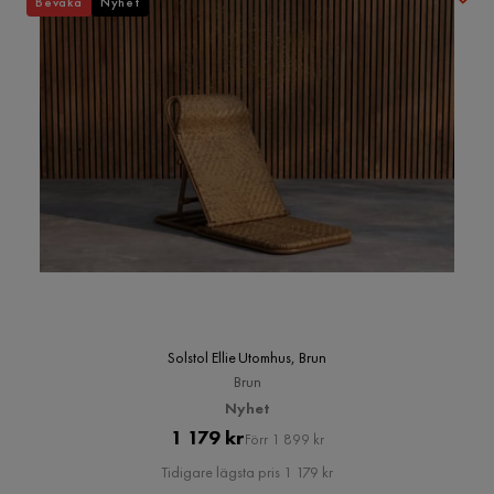
Bevaka
Nyhet
Solstol Ellie Utomhus, Brun
Brun
Nyhet
Pris
Original
1 179 kr
Förr 1 899 kr
Pris
Tidigare lägsta pris 1 179 kr