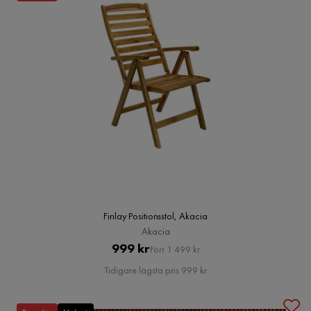
Finlay Positionsstol, Akacia
Akacia
Pris
Original
999 kr
Förr 1 499 kr
Pris
Tidigare lägsta pris 999 kr