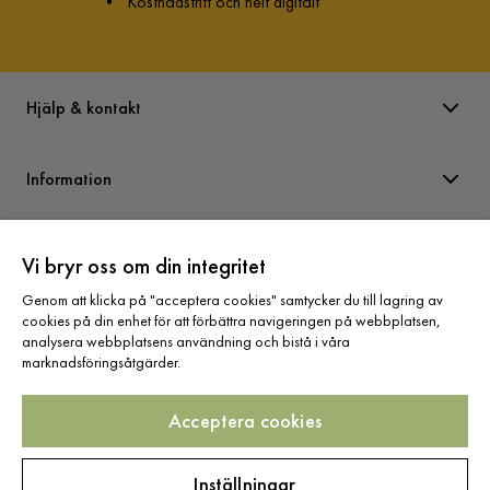
•
Kostnadsfritt och helt digitalt
Hjälp & kontakt
Information
Varumärken
Vi bryr oss om din integritet
Genom att klicka på "acceptera cookies" samtycker du till lagring av
Sortiment
cookies på din enhet för att förbättra navigeringen på webbplatsen,
analysera webbplatsens användning och bistå i våra
marknadsföringsåtgärder.
Acceptera cookies
Följ oss
Inställningar