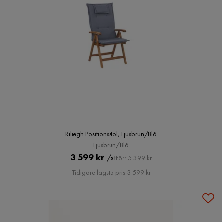
Riliegh Positionsstol, Ljusbrun/Blå
Ljusbrun/Blå
Pris
Original
3 599 kr
/st
Förr 5 399 kr
Pris
Tidigare lägsta pris 3 599 kr