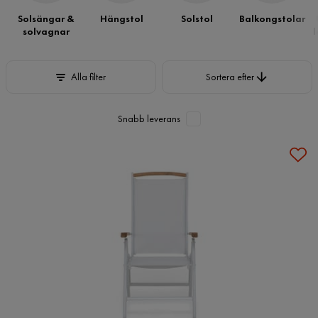
Solsängar &
Hängstol
Solstol
Balkongstolar
solvagnar
l
Sortera efter
Alla filter
Sortera efter
Snabb leverans