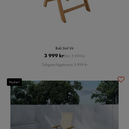
Bali Stol Vit
Pris
Original
3 999 kr
Förr 5 999 kr
Pris
Tidigare lägsta pris 3 999 kr
Nyhet