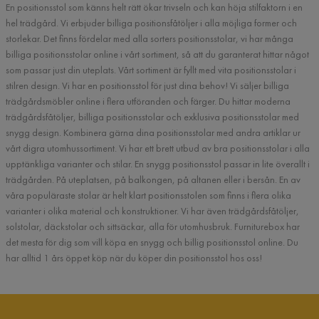
En positionsstol som känns helt rätt ökar trivseln och kan höja stilfaktorn i en
hel trädgård. Vi erbjuder billiga positionsfåtöljer i alla möjliga former och
storlekar. Det finns fördelar med alla sorters positionsstolar, vi har många
billiga positionsstolar online i vårt sortiment, så att du garanterat hittar något
som passar just din uteplats. Vårt sortiment är fyllt med vita positionsstolar i
stilren design. Vi har en positionsstol för just dina behov! Vi säljer billiga
trädgårdsmöbler online i flera utföranden och färger. Du hittar moderna
trädgårdsfåtöljer, billiga positionsstolar och exklusiva positionsstolar med
snygg design. Kombinera gärna dina positionsstolar med andra artiklar ur
vårt digra utomhussortiment. Vi har ett brett utbud av bra positionsstolar i alla
upptänkliga varianter och stilar. En snygg positionsstol passar in lite överallt i
trädgården. På uteplatsen, på balkongen, på altanen eller i bersån. En av
våra populäraste stolar är helt klart positionsstolen som finns i flera olika
varianter i olika material och konstruktioner. Vi har även trädgårdsfåtöljer,
solstolar, däckstolar och sittsäckar, alla för utomhusbruk. Furniturebox har
det mesta för dig som vill köpa en snygg och billig positionsstol online. Du
har alltid 1 års öppet köp när du köper din positionsstol hos oss!