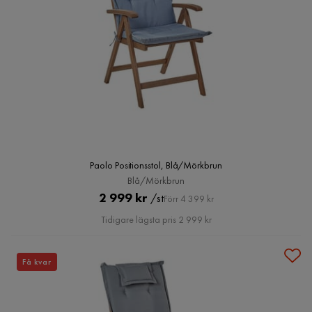
Paolo Positionsstol, Blå/Mörkbrun
Blå/Mörkbrun
Pris
Original
2 999 kr
/st
Förr 4 399 kr
Pris
Tidigare lägsta pris 2 999 kr
Få kvar