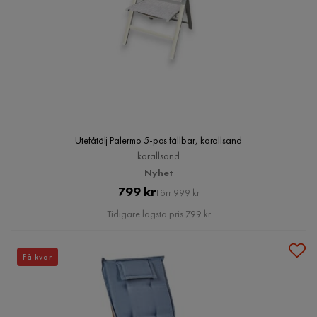
Utefåtölj Palermo 5-pos fällbar, korallsand
korallsand
Nyhet
Pris
Original
799 kr
Förr 999 kr
Pris
Tidigare lägsta pris 799 kr
Få kvar