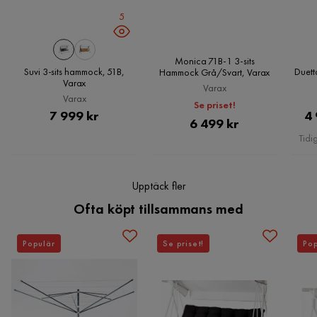
5
Monica 71B-1 3-sits
Suvi 3-sits hammock, 51B,
Duett
Hammock Grå/Svart, Varax
Varax
Varax
Varax
Se priset!
Pris
7 999 kr
4 
Pris
6 499 kr
Tidi
Upptäck fler
Ofta köpt tillsammans med
Populär
Se priset!
Pop