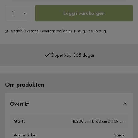
Lägg i varukorgen
Snabb leverans! Leverans mellan tis 11 aug. - tis 18 aug.
Öppet köp 365 dagar
Över 400 000 nöjda kunder
Om produkten
Översikt
Mått
:
B:200 cm H:160 cm D:109 cm
Varumärke
:
Varax