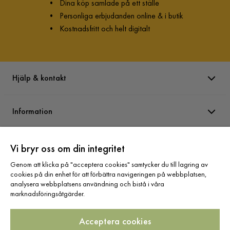
•
Dina köp samlade på ett ställe
•
Personliga erbjudanden online & i butik
•
Kostnadsfritt och helt digitalt
Hjälp & kontakt
Information
Varumärken
Vi bryr oss om din integritet
Genom att klicka på "acceptera cookies" samtycker du till lagring av
cookies på din enhet för att förbättra navigeringen på webbplatsen,
Sortiment
analysera webbplatsens användning och bistå i våra
marknadsföringsåtgärder.
Acceptera cookies