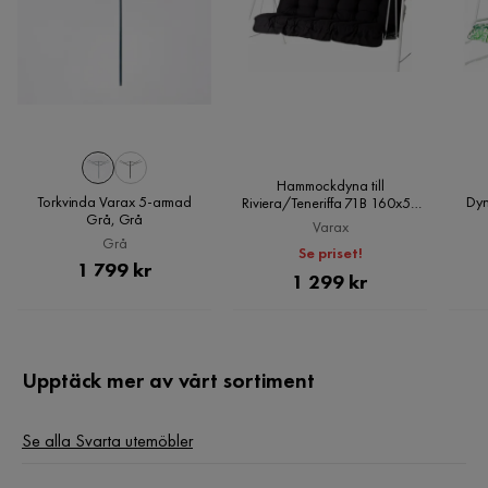
Hammockdyna till
Torkvinda Varax 5-armad
Dyn
Riviera/Teneriffa 71B 160x50
Grå, Grå
cm Svart, Varax
Varax
Grå
Se priset!
Pris
1 799 kr
Pris
1 299 kr
Upptäck mer av vårt sortiment
Se alla Svarta utemöbler