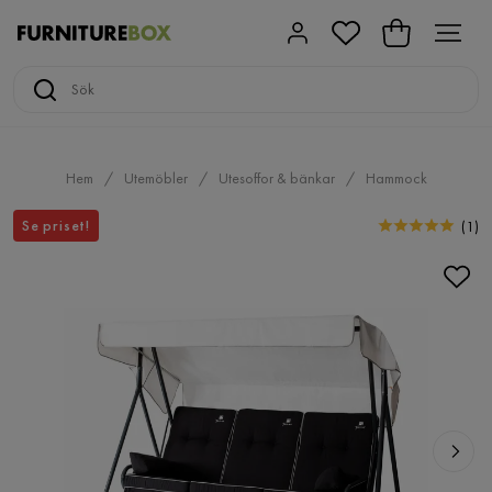
Hem
Utemöbler
Utesoffor & bänkar
Hammock
Se priset!
(
1
)