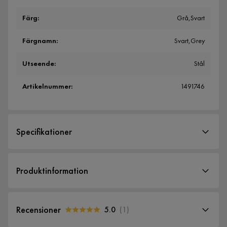
Färg
:
Grå,Svart
Färgnamn
:
Svart,Grey
Utseende
:
Stål
Artikelnummer
:
1491746
Specifikationer
Artikelnummer:
1491746
Produktinformation
Storlek
Höjd
160 cm
Recensioner
5.0
(
1
)
Bredd
200 cm