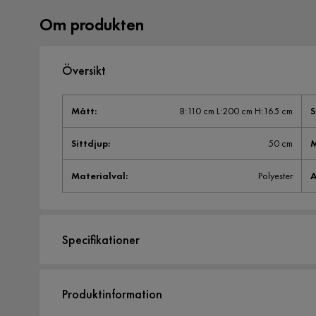
Om produkten
Översikt
Mått
:
B:110 cm L:200 cm H:165 cm
S
Sittdjup
:
50 cm
M
Materialval
:
Polyester
A
Specifikationer
Artikelnummer:
1709267
Produktinformation
Storlek