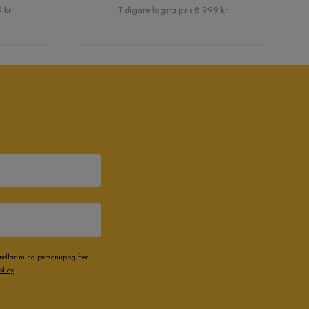
Pris
 kr
Tidigare lägsta pris 8 999 kr
andlar mina personuppgifter
olicy
.