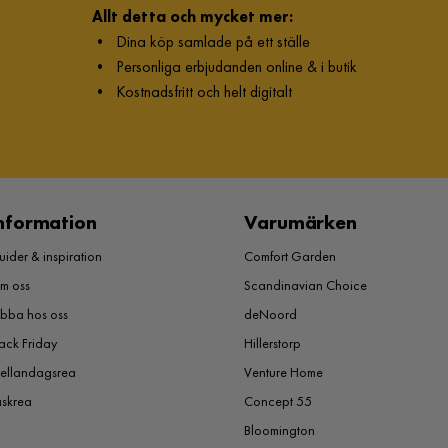
Allt detta och mycket mer:
•
Dina köp samlade på ett ställe
•
Personliga erbjudanden online & i butik
•
Kostnadsfritt och helt digitalt
nformation
Varumärken
ider & inspiration
Comfort Garden
m oss
Scandinavian Choice
obba hos oss
deNoord
ack Friday
Hillerstorp
ellandagsrea
Venture Home
åskrea
Concept 55
Bloomington