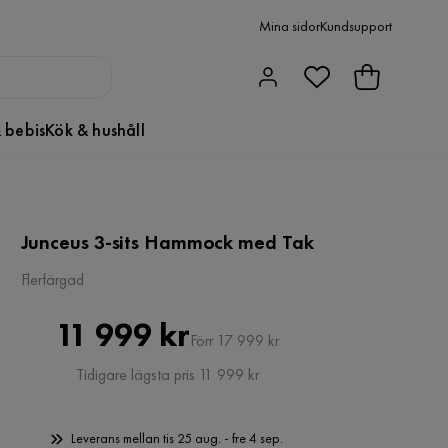
Mina sidor
Kundsupport
 bebis
Kök & hushåll
Junceus 3-sits Hammock med Tak
Flerfärgad
Pris
Original
11 999 kr
Förr 17 999 kr
Pris
Tidigare lägsta pris 11 999 kr
Leverans mellan tis 25 aug. - fre 4 sep.