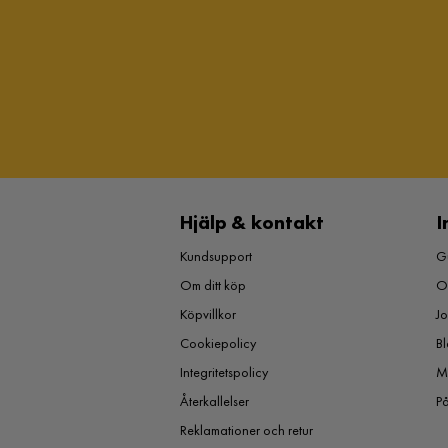
Hjälp & kontakt
I
Kundsupport
Gu
Om ditt köp
O
Köpvillkor
J
Cookiepolicy
Bl
Integritetspolicy
M
Återkallelser
P
Reklamationer och retur