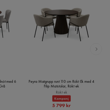
lnöt med 6
Peyra Matgrupp runt 110 cm Rökt Ek med 4
V
/Grå
Filip Matstolar, Rökt ek
Rökt ek
Kampanj
rat
Rabatterat
5 799 kr