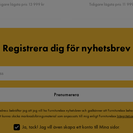
Pris
Pris
igare lägsta pris 13 999 kr
Tidigare lägsta pris 11 999
Registrera dig för nyhetsbrev
Prenumerera
adress bekräftar jag att jag vill ha Furniturebox nyhetsbrev och godkänner att Furniturebox beh
att kunna skicka marknadsföringsmaterial som anpassats till mig enligt Furniturebox
Integritetsp
Ja, tack! Jag vill även skapa ett konto till Mina sidor.