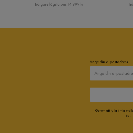
Pris
Tidigare lägsta pris 14 999 kr
Tid
Ange din e-postadress
Genom att fylla i min mail
för 