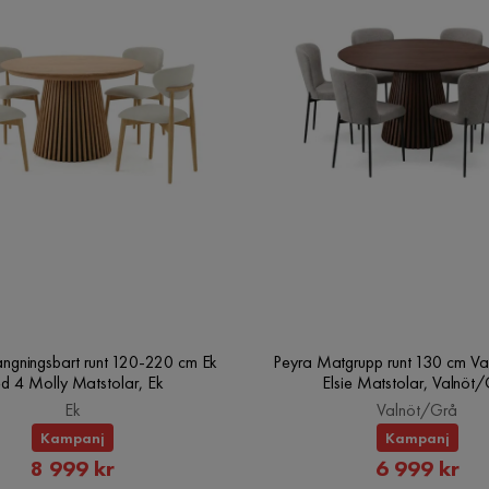
ängningsbart runt 120-220 cm Ek
Peyra Matgrupp runt 130 cm Va
d 4 Molly Matstolar, Ek
Elsie Matstolar, Valnöt
Ek
Valnöt/Grå
Kampanj
Kampanj
Rabatterat
Rabatte
8 999 kr
6 999 kr