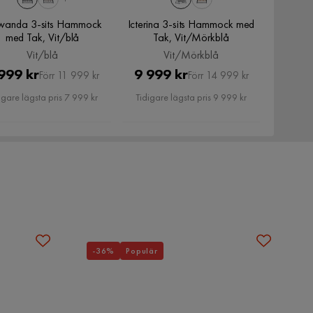
anda 3-sits Hammock
Icterina 3-sits Hammock med
med Tak, Vit/blå
Tak, Vit/Mörkblå
Vit/blå
Vit/Mörkblå
Pris
Original
Pris
Original
999 kr
9 999 kr
Förr 11 999 kr
Förr 14 999 kr
Pris
Pris
igare lägsta pris 7 999 kr
Tidigare lägsta pris 9 999 kr
-36%
Populär