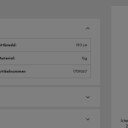
ittbredd
:
190 cm
aterial
:
Tyg
rtikelnummer
:
1709267
Ict
2