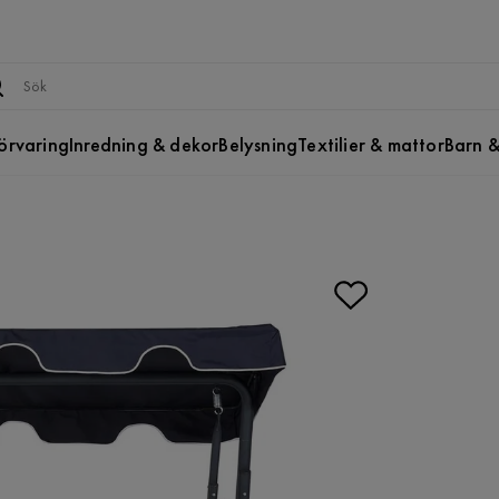
örvaring
Inredning & dekor
Belysning
Textilier & mattor
Barn &