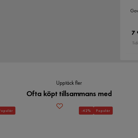
Gow
7 
Tid
Upptäck fler
Ofta köpt tillsammans med
Populär
-42%
Populär