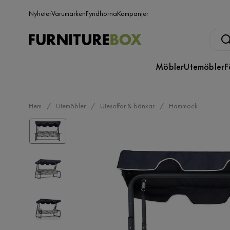
Nyheter
Varumärken
Fyndhörna
Kampanjer
Möbler
Utemöbler
F
Hem
Utemöbler
Utesoffor & bänkar
Hammock