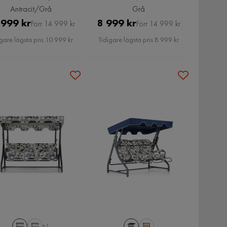
Antracit/Grå
Grå
Pris
Original
Pris
Original
 999 kr
8 999 kr
Förr 14 999 kr
Förr 14 999 kr
Pris
Pris
gare lägsta pris 10 999 kr
Tidigare lägsta pris 8 999 kr
+1