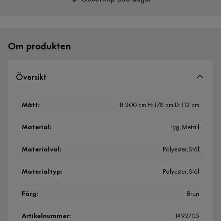
Över 400 000 nöjda kunder
Om produkten
Översikt
Mått
:
B:200 cm H:178 cm D:112 cm
Material
:
Tyg,Metall
Materialval
:
Polyester,Stål
Materialtyp
:
Polyester,Stål
Färg
:
Brun
Artikelnummer
:
1492705