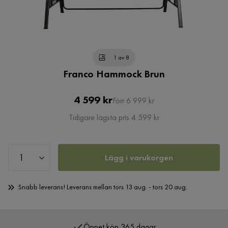
1 av 8
Franco Hammock Brun
Pris
Original
4 599 kr
Förr 6 999 kr
Pris
Tidigare lägsta pris 4 599 kr
Lägg i varukorgen
Snabb leverans! Leverans mellan tors 13 aug. - tors 20 aug.
Öppet köp 365 dagar