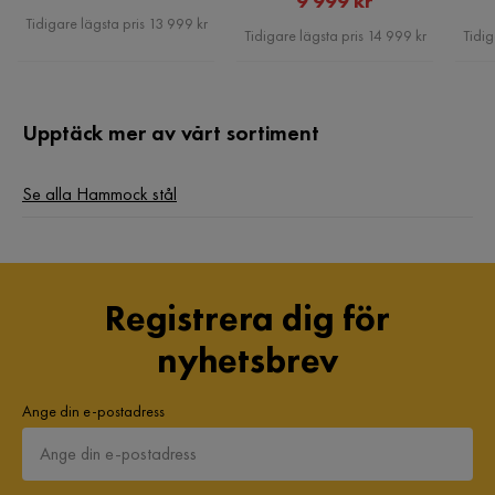
9 999 kr
Pris
Tidigare lägsta pris 13 999 kr
Pris
Tidigare lägsta pris 14 999 kr
Tidig
Upptäck mer av vårt sortiment
Se alla Hammock stål
Registrera dig för
nyhetsbrev
Ange din e-postadress