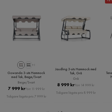
Få 
Vill du förenkla din leverans ytterligare? Vi har flera
Materialtyp
Polyester,Stål
tilläggstjänster som exempelvis kvällsleverans och inbärning
Kundservice
som du kan välja i kassan. Om inga tillvalstjänster visas, kan
Övrigt
vi tyvärr inte erbjuda dessa för ditt postnummer och valda
produkter.
Färg
Brun
Läs våra
Köpvillkor
för mer information.
Färgnamn
Brun
Maxvikt
250 Kg
Serie
+1
Jaudling 3-sits Hammock med
Gowanda 3-sits Hammock
Tene
Tak, Grå
med Tak, Beige/Svart
1
Grå
Beige/Svart
Pris
Original
8 999 kr
Förr 14 999 kr
Pris
Original
7 999 kr
Förr 11 999 kr
Pris
Tidigare lägsta pris 8 999 kr
Pris
Tidigare lägsta pris 7 999 kr