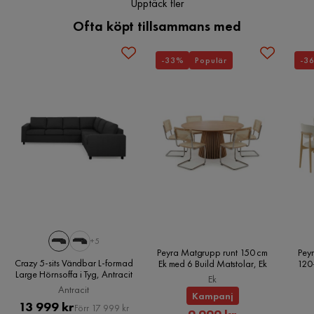
Upptäck fler
Ofta köpt tillsammans med
-33%
Populär
-3
+5
Peyra Matgrupp runt 150 cm
Peyr
Crazy 5-sits Vändbar L-formad
Ek med 6 Build Matstolar, Ek
120
Large Hörnsoffa i Tyg, Antracit
Ek
Antracit
Kampanj
Pris
Original
13 999 kr
Förr 17 999 kr
Rabatterat