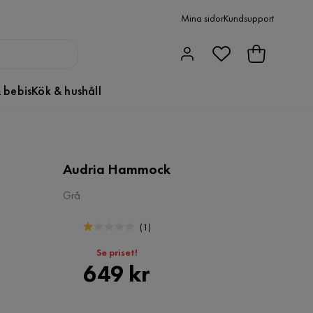
Mina sidor
Kundsupport
 bebis
Kök & hushåll
Audria Hammock
Grå
(
1
)
Se priset!
Pris
649 kr