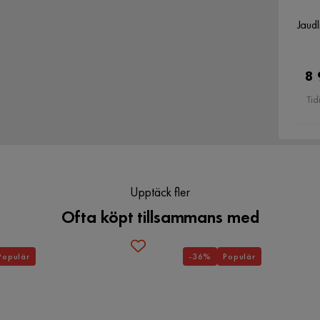
Jaud
Verified by Trustvoice
8 
Tid
Upptäck fler
Ofta köpt tillsammans med
Populär
-36%
Populär