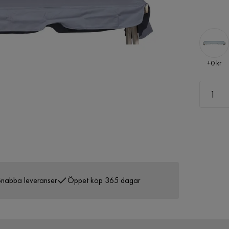
Pris
+
0 kr
nabba leveranser
Öppet köp 365 dagar