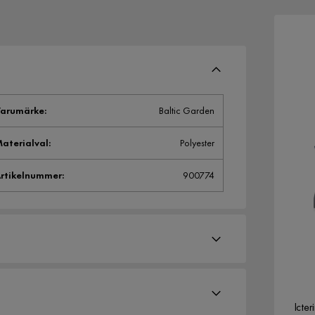
arumärke
:
Baltic Garden
aterialval
:
Polyester
rtikelnummer
:
900774
Icte