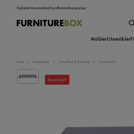
Nyheter
Varumärken
Fyndhörna
Kampanjer
Möbler
Utemöbler
F
Hem
Utemöbler
Utesoffor & bänkar
Hammock
Se priset!