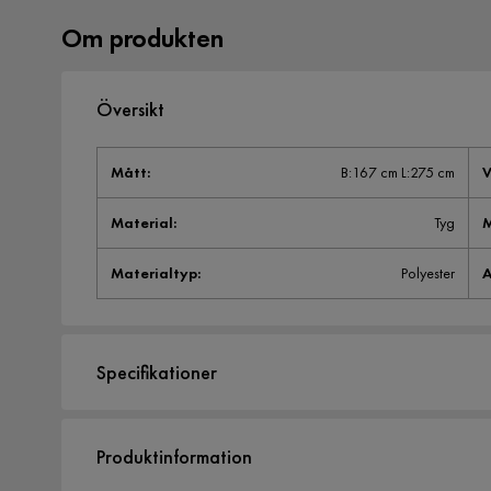
Om produkten
Översikt
Mått
:
B:167 cm L:275 cm
V
Material
:
Tyg
M
Materialtyp
:
Polyester
A
Specifikationer
Artikelnummer:
900774
Produktinformation
Storlek