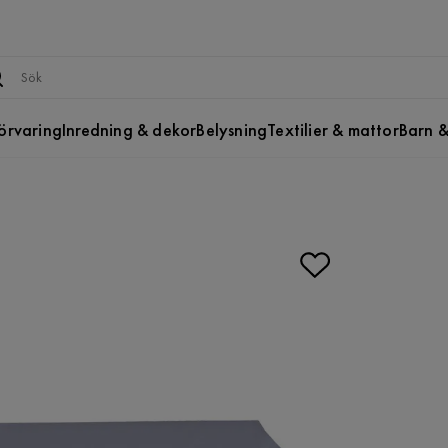
örvaring
Inredning & dekor
Belysning
Textilier & mattor
Barn &