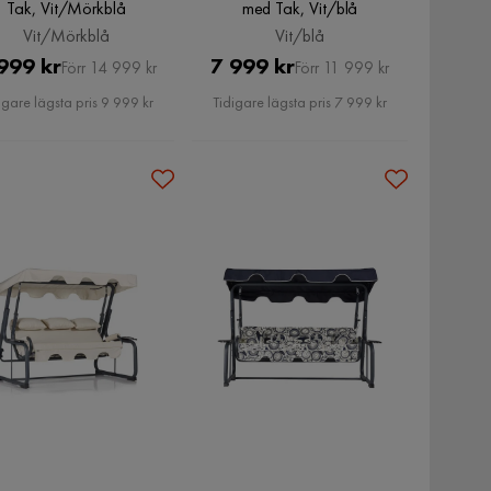
Tak, Vit/Mörkblå
med Tak, Vit/blå
Vit/Mörkblå
Vit/blå
Pris
Original
Pris
Original
999 kr
7 999 kr
Förr 14 999 kr
Förr 11 999 kr
Pris
Pris
igare lägsta pris 9 999 kr
Tidigare lägsta pris 7 999 kr