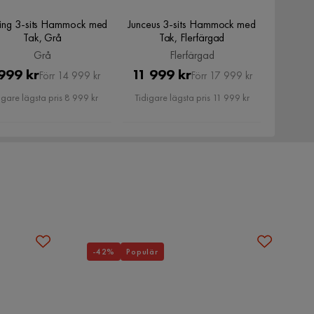
ling 3-sits Hammock med
Junceus 3-sits Hammock med
Tak, Grå
Tak, Flerfärgad
Grå
Flerfärgad
Pris
Original
Pris
Original
999 kr
11 999 kr
Förr 14 999 kr
Förr 17 999 kr
Pris
Pris
igare lägsta pris 8 999 kr
Tidigare lägsta pris 11 999 kr
-42%
Populär