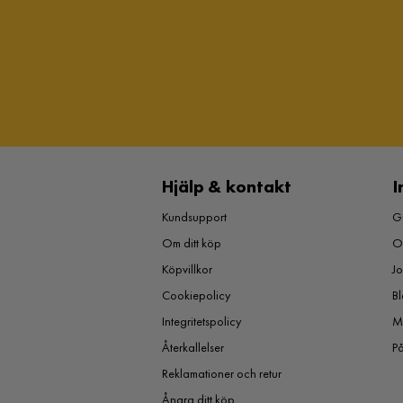
Hjälp & kontakt
I
Kundsupport
Gu
Om ditt köp
O
Köpvillkor
J
Cookiepolicy
Bl
Integritetspolicy
M
Återkallelser
P
Reklamationer och retur
Ångra ditt köp