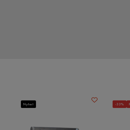
Nyhet
-33%