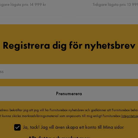
Pris
Pris
igare lägsta pris 14 999 kr
Tidigare lägsta pris 13 999
Registrera dig för nyhetsbrev
Prenumerera
adress bekräftar jag att jag vill ha Furniturebox nyhetsbrev och godkänner att Furniturebox beh
att kunna skicka marknadsföringsmaterial som anpassats till mig enligt Furniturebox
Integritetsp
Ja, tack! Jag vill även skapa ett konto till Mina sidor.