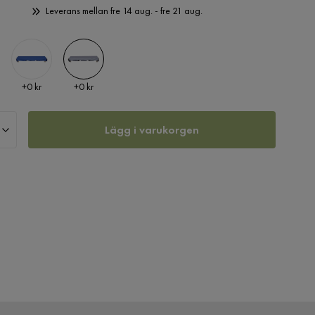
Leverans mellan fre 14 aug. - fre 21 aug.
Pris
Pris
+
0 kr
+
0 kr
Lägg i varukorgen