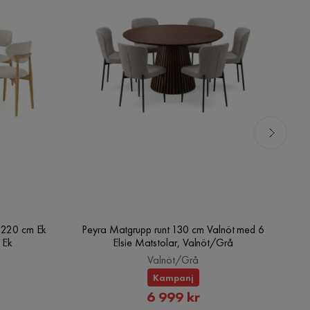
0-220 cm Ek
Peyra Matgrupp runt 130 cm Valnöt med 6
Pe
 Ek
Elsie Matstolar, Valnöt/Grå
Valnöt/Grå
Kampanj
rat
Rabatterat
6 999 kr