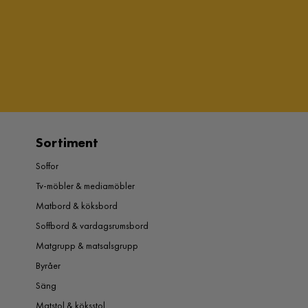
Sortiment
Soffor
Tv-möbler & mediamöbler
Matbord & köksbord
Soffbord & vardagsrumsbord
Matgrupp & matsalsgrupp
Byråer
Säng
Matstol & köksstol