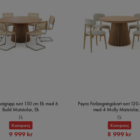
atgrupp runt 150 cm Ek med 6
Peyra Förlängningsbart runt 12
Build Matstolar, Ek
med 4 Molly Matstolar,
Ek
Ek
Kampanj
Kampanj
Rabatterat
Rabatte
9 999 kr
8 999 kr