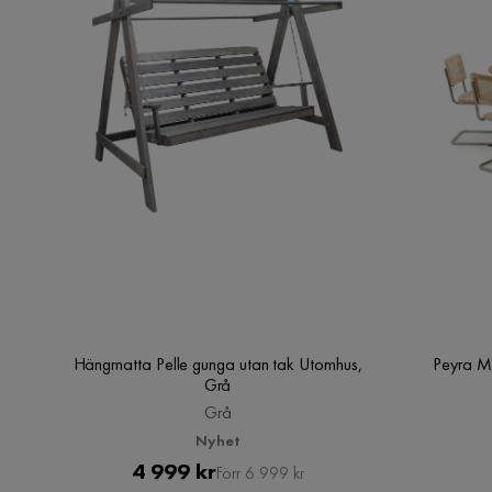
Hängmatta Pelle gunga utan tak Utomhus,
Peyra M
Grå
Grå
Nyhet
Pris
Original
4 999 kr
Förr 6 999 kr