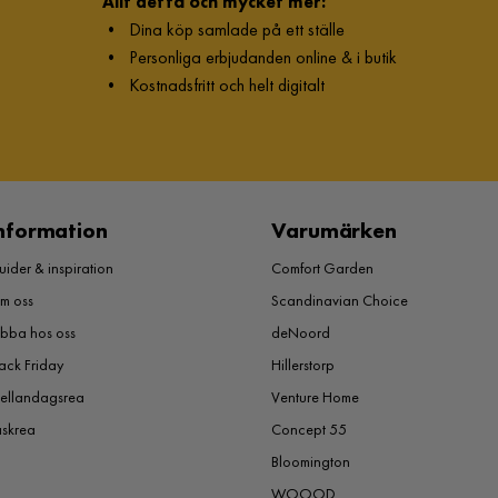
Allt detta och mycket mer:
•
Dina köp samlade på ett ställe
•
Personliga erbjudanden online & i butik
•
Kostnadsfritt och helt digitalt
nformation
Varumärken
ider & inspiration
Comfort Garden
m oss
Scandinavian Choice
obba hos oss
deNoord
ack Friday
Hillerstorp
ellandagsrea
Venture Home
åskrea
Concept 55
Bloomington
WOOOD