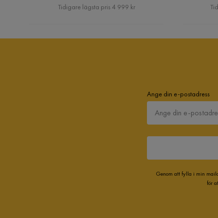
Pris
Tidigare lägsta pris 4 999 kr
Tid
Ange din e-postadress
Genom att fylla i min mail
för 