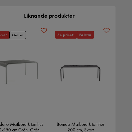
Liknande produkter
kvar
Se priset!
Få kvar
Outlet
deno Matbord Utomhus
Borneo Matbord Utomhus
0x150 cm Grön, Grön
200 cm, Svart