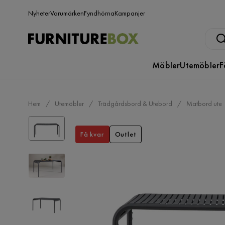
Nyheter
Varumärken
Fyndhörna
Kampanjer
Möbler
Utemöbler
F
Hem
Utemöbler
Trädgårdsbord & Utebord
Matbord ute
Få kvar
Outlet