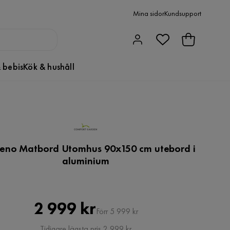
Mina sidor
Kundsupport
 bebis
Kök & hushåll
eno Matbord Utomhus 90x150 cm utebord i
aluminium
Pris
Original
2 999 kr
Förr 5 999 kr
Pris
Tidigare lägsta pris 2 999 kr