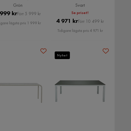
Grön
Svart
Pris
Original
 999 kr
Se priset!
Förr 5 999 kr
Pris
Original
4 971 kr
Pris
Förr 10 499 kr
igare lägsta pris 1 999 kr
Pris
Tidigare lägsta pris 4 971 kr
Nyhet