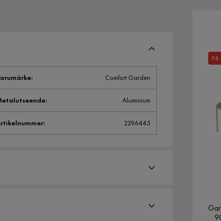
Få 
arumärke
:
Comfort Garden
etalutseende
:
Aluminium
rtikelnummer
:
2296445
Gar
9