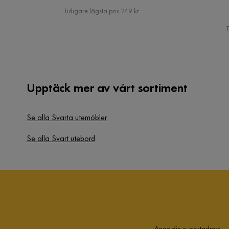
Pris
Tidigare lägsta pris 249 kr
T
Upptäck mer av vårt sortiment
Se alla Svarta utemöbler
Se alla Svart utebord
Ange din e-postadress