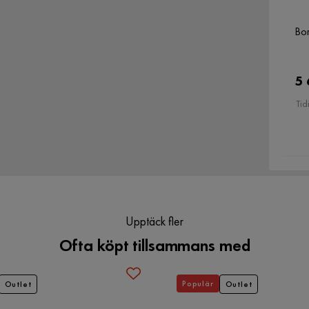
Bo
Färgnamn
Svart
5 
Färg ben
Svart
Tid
Montering krävs
Nej
Vikt
13 kg
Serie
Gardeno
Upptäck fler
Ofta köpt tillsammans med
Populär
Outlet
Outlet