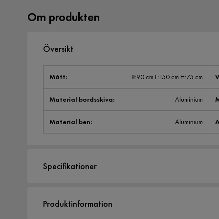
Om produkten
Översikt
Mått
:
B:90 cm L:150 cm H:75 cm
V
Material bordsskiva
:
Aluminium
M
Material ben
:
Aluminium
A
Specifikationer
Artikelnummer:
2296445
Produktinformation
Storlek