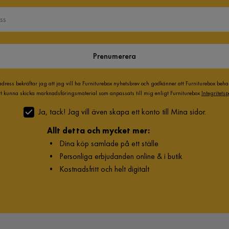
Prenumerera
adress bekräftar jag att jag vill ha Furniturebox nyhetsbrev och godkänner att Furniturebox beh
att kunna skicka marknadsföringsmaterial som anpassats till mig enligt Furniturebox
Integritetsp
Ja, tack! Jag vill även skapa ett konto till Mina sidor.
Allt detta och mycket mer:
•
Dina köp samlade på ett ställe
•
Personliga erbjudanden online & i butik
•
Kostnadsfritt och helt digitalt