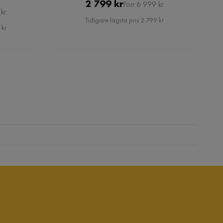
Pris
Original
2 799 kr
Förr 6 999 kr
kr
Pris
Tidigare lägsta pris 2 799 kr
 kr