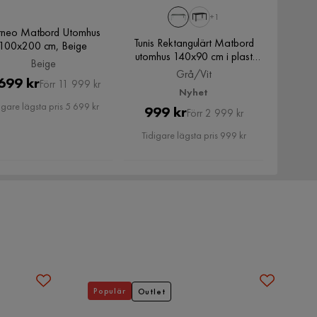
+1
rneo Matbord Utomhus
Tunis Rektangulärt Matbord
100x200 cm, Beige
utomhus 140x90 cm i plast
Beige
och metall, Grå/Vit
Grå/Vit
Pris
Original
699 kr
Förr 11 999 kr
Nyhet
Pris
igare lägsta pris 5 699 kr
Pris
Original
999 kr
Förr 2 999 kr
Pris
Tidigare lägsta pris 999 kr
Populär
Outlet