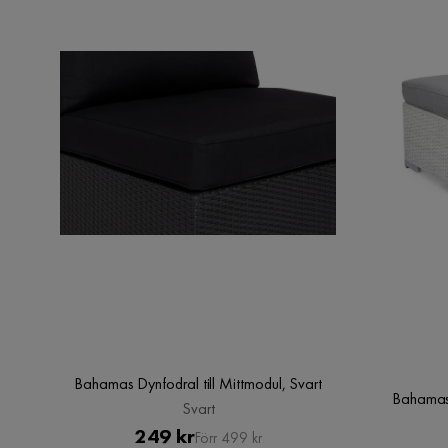
Bahamas Dynfodral till Mittmodul, Svart
Bahamas 
Svart
Pris
Original
249 kr
Förr 499 kr