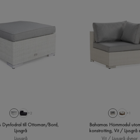
+2
+1
Dynfodral till Ottoman/Bord,
Bahamas Hörnmodul utom
Ljusgrå
konstrotting, Vit / Ljusgrå
Ljusgrå
Vit / Ljusgrå dynor