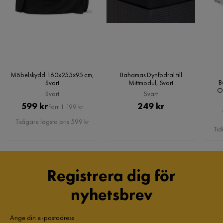
Möbelskydd 160x255x95 cm,
Bahamas Dynfodral till
B
Svart
Mittmodul, Svart
O
Svart
Svart
Pris
Original
Pris
599 kr
249 kr
Förr 1 199 kr
Pris
Tidigare lägsta pris 599 kr
Tid
Registrera dig för
nyhetsbrev
Ange din e-postadress