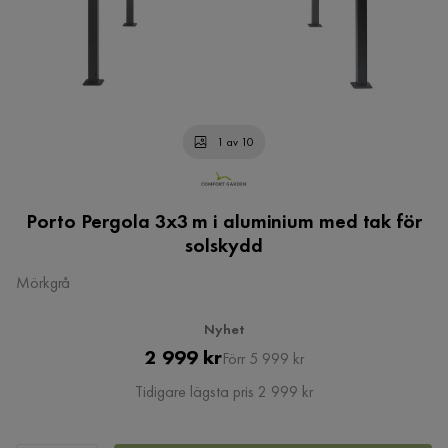
1 av 10
Porto Pergola 3x3 m i aluminium med tak för
solskydd
Mörkgrå
Nyhet
Pris
Original
2 999 kr
Förr 5 999 kr
Pris
Tidigare lägsta pris 2 999 kr