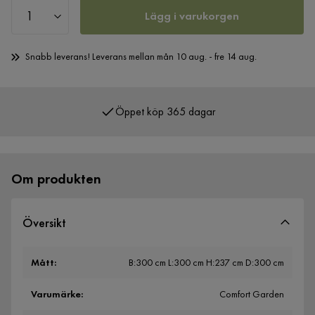
Lägg i varukorgen
Snabb leverans! Leverans mellan mån 10 aug. - fre 14 aug.
Öppet köp 365 dagar
Över 400 000 nöjda kunder
Om produkten
Översikt
Mått
:
B:300 cm L:300 cm H:237 cm D:300 cm
Varumärke
:
Comfort Garden