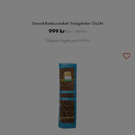
Stansat Bambusstaket I Trädgården 15x3M
Pris
Original
999 kr
Förr 1 499 kr
Pris
Tidigare lägsta pris 999 kr