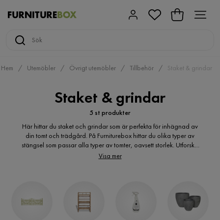
Hem
Utemöbler
Övrigt utemöbler
Tillbehör
Staket & grindar
Staket & grindar
5 st produkter
Här hittar du staket och grindar som är perfekta för inhägnad av
din tomt och trädgård. På Furniturebox hittar du olika typer av
stängsel som passar alla typer av tomter, oavsett storlek. Utforska
vårt breda sortiment och välj exempelvis mellan stål- eller
Visa mer
trästaket, samt skärmar till altan som fungerar som skydd mot vind
och insyn.