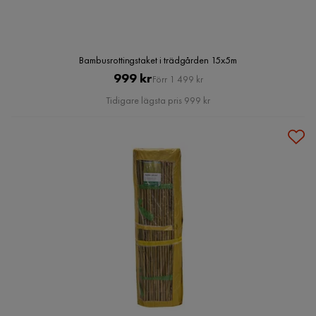
Bambusrottingstaket i trädgården 15x5m
Pris
Original
999 kr
Förr 1 499 kr
Pris
Tidigare lägsta pris 999 kr