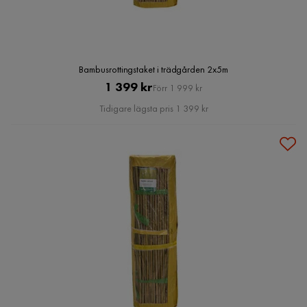
Bambusrottingstaket i trädgården 2x5m
Pris
Original
1 399 kr
Förr 1 999 kr
Pris
Tidigare lägsta pris 1 399 kr