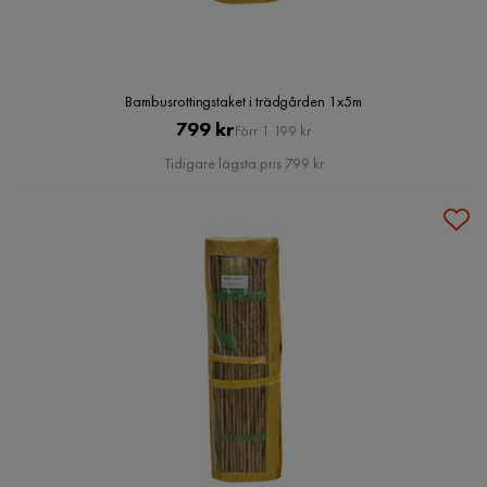
Bambusrottingstaket i trädgården 1x5m
Pris
Original
799 kr
Förr 1 199 kr
Pris
Tidigare lägsta pris 799 kr