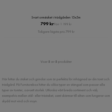
Svart ormstaket i trädgården 15x5m
Pris
Original
799 kr
Förr 1 199 kr
Pris
Tidigare lägsta pris 799 kr
Visar
5
av
5
produkter
Här hittar du staket och grindar som är perfekta för inhägnad av din tomt och
trädgård. På Furniturebox hittar du olika typer av stängsel som passar alla
typer av tomter, oavsett storlek. Utforska vårt breda sortiment och välj
exempelvis mellan stål- eller trästaket, samt skärmar till altan som fungerar som
skydd mot vind och insyn.