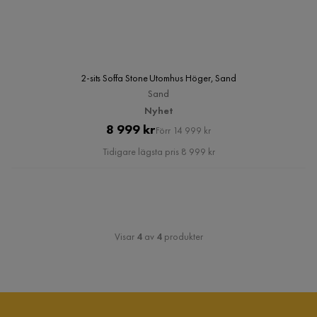
2-sits Soffa Stone Utomhus Höger, Sand
Sand
Nyhet
Pris
Original
8 999 kr
Förr 14 999 kr
Pris
Tidigare lägsta pris 8 999 kr
Visar
4
av
4
produkter