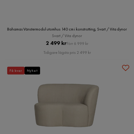
Bahamas Vänstermodul utomhus 140 cm i konstrotting, Svart / Vita dynor
Svart / Vita dynor
Pris
Original
2 499 kr
Förr 6 999 kr
Pris
Tidigare lägsta pris 2 499 kr
Få kvar
Nyhet