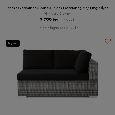
Bahamas Vänstermodul utomhus 140 cm i konstrotting, Vit / Ljusgrå dynor
Vit / Ljusgrå dynor
Pris
Original
2 799 kr
Förr 6 999 kr
Pris
Tidigare lägsta pris 2 799 kr
Nyhet