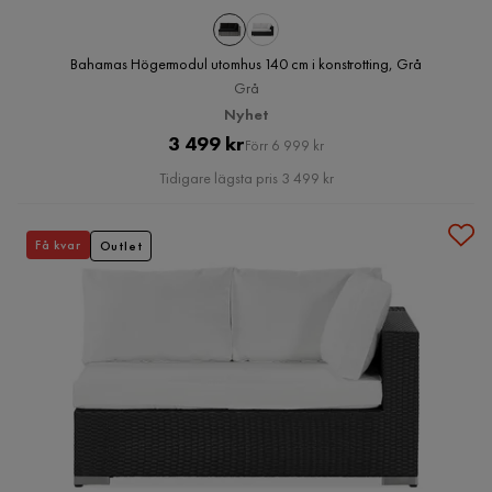
Bahamas Högermodul utomhus 140 cm i konstrotting, Grå
Grå
Nyhet
Pris
Original
3 499 kr
Förr 6 999 kr
Pris
Tidigare lägsta pris 3 499 kr
Få kvar
Outlet