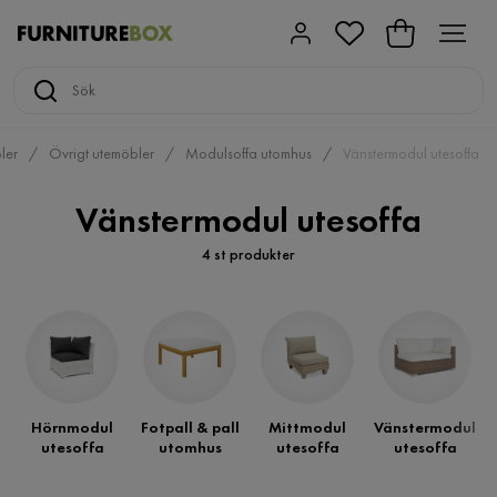
ler
Övrigt utemöbler
Modulsoffa utomhus
Vänstermodul utesoffa
Vänstermodul utesoffa
4 st produkter
Hörnmodul
Fotpall & pall
Mittmodul
Vänstermodul
utesoffa
utomhus
utesoffa
utesoffa