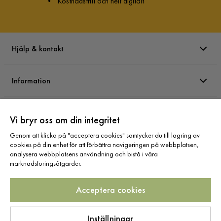
•
Kostnadsfritt och helt digitalt
Hjälp & kontakt
Information
Varumärken
Vi bryr oss om din integritet
Genom att klicka på "acceptera cookies" samtycker du till lagring av
Sortiment
cookies på din enhet för att förbättra navigeringen på webbplatsen,
analysera webbplatsens användning och bistå i våra
marknadsföringsåtgärder.
Acceptera cookies
Följ oss
Inställningar