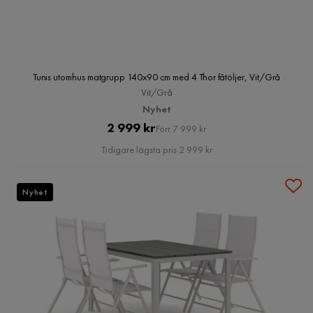
Tunis utomhus matgrupp 140x90 cm med 4 Thor fåtöljer, Vit/Grå
Vit/Grå
Nyhet
Pris
Original
2 999 kr
Förr 7 999 kr
Pris
Tidigare lägsta pris 2 999 kr
Nyhet