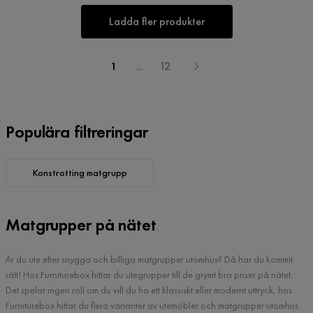
Ladda fler produkter
1
...
12
Populära filtreringar
Konstrotting matgrupp
Matgrupper på nätet
Är du ute efter snygga och billiga matgrupper utomhus? Då har du kommit
rätt! Hos Furniturebox hittar du utegrupper till de grymt bra priser på nätet.
Det spelar ingen roll om du vill du ha ett klassiskt eller modernt uttryck, hos
Furniturebox hittar du flera varianter av utemöbler och matgrupper utomhus.