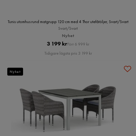
Tunis utomhus rund matgrupp 120 cm med 4 Thor utefåtöljer, Svart/Svart
Svart/Svart
Nyhet
Pris
Original
3 199 kr
Förr 6 999 kr
Pris
Tidigare lägsta pris 3 199 kr
Nyhet