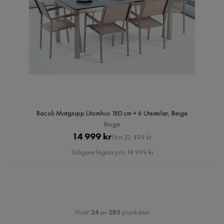
Bacoli Matgrupp Utomhus 180 cm + 6 Utestolar, Beige
Beige
Pris
Original
14 999 kr
Förr 22 499 kr
Pris
Tidigare lägsta pris 14 999 kr
Visar
24
av
283
produkter