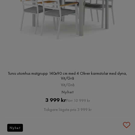
Tunis utomhus matgrupp 140x90 cm med 4 Oliver karmstolar med dyna,
Vit/Grå
Vit/Grå
Nyhet
Pris
Original
3 999 kr
Förr 10 999 kr
Pris
Tidigare lägsta pris 3 999 kr
Nyhet