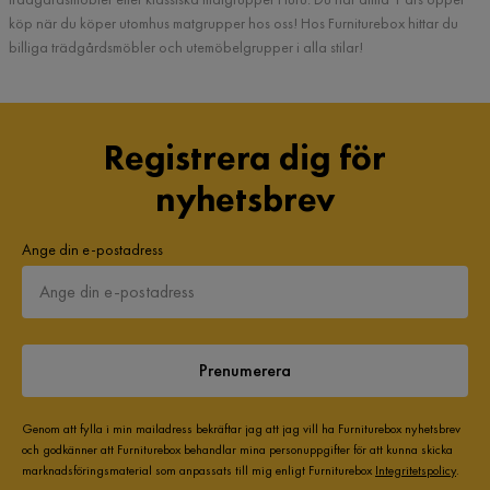
köp när du köper utomhus matgrupper hos oss! Hos Furniturebox hittar du
billiga trädgårdsmöbler och utemöbelgrupper i alla stilar!
Registrera dig för
nyhetsbrev
Ange din e-postadress
Prenumerera
Genom att fylla i min mailadress bekräftar jag att jag vill ha Furniturebox nyhetsbrev
och godkänner att Furniturebox behandlar mina personuppgifter för att kunna skicka
marknadsföringsmaterial som anpassats till mig enligt Furniturebox
Integritetspolicy
.