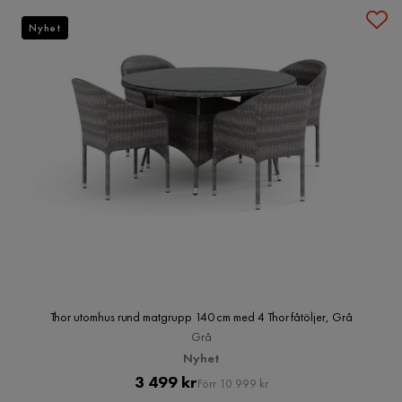
Nyhet
Thor utomhus rund matgrupp 140 cm med 4 Thor fåtöljer, Grå
Grå
Nyhet
Pris
Original
3 499 kr
Förr 10 999 kr