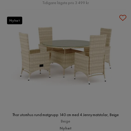
Pris
Tidigare lägsta pris 3 499 kr
Nyhet
Thor utomhus rund matgrupp 140 cm med 4 Jenny matstolar, Beige
Beige
Nyhet