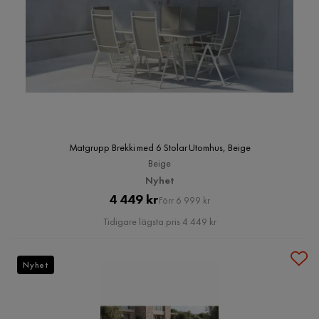
Matgrupp Brekki med 6 Stolar Utomhus, Beige
Beige
Nyhet
Pris
Original
4 449 kr
Förr 6 999 kr
Pris
Tidigare lägsta pris 4 449 kr
Nyhet