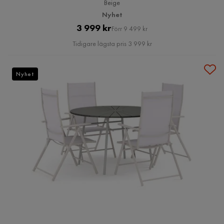
Beige
Nyhet
Pris
Original
3 999 kr
Förr 9 499 kr
Pris
Tidigare lägsta pris 3 999 kr
Nyhet