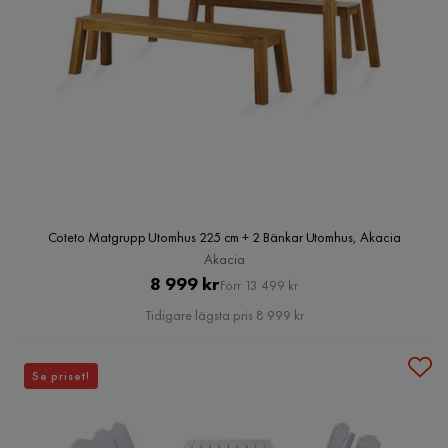
Coteto Matgrupp Utomhus 225 cm + 2 Bänkar Utomhus, Akacia
Akacia
Pris
Original
8 999 kr
Förr 13 499 kr
Pris
Tidigare lägsta pris 8 999 kr
Se priset!