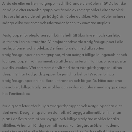
Är du ute efter en liten matgrupp med tillhörande utemöbler i trä? Du kanske
är på jakt efter utemöbelgrupp bestående av rottingmöbler? altanmöbler?
Hos oss hittar du de billiga trädgårdsmöbler du söker. Altanmöbler online i
många olika varianter och utföranden för en trivsammare uteplats.
Matgrupper för uteplatsen som känns helt rätt ökar trivseln och kan höja
stilfaktorn i en hel trädgård. Vi erbjuder prisvärda trädgårdsgrupper i alla
möjliga former och storlekar. Det finns fördelar med alla sorters
trädgårdsgrupper och matgrupper, vi har många billiga loungemöbler och
loungegrupper i vårt sortiment, så att du garanterat hittar något som passar
just din uteplats. Vårt sortiment är fyllt med stora trädgårdsgrupper i stilren
design. Vi har trädgårdsgrupper för just dina behov! Vi säljer billiga
trädgårdsgrupper online i flera utföranden och färger. Du hittar moderna
utemöbler, billiga trädgårdsmöbler och exklusiva caféset med snygg design
hos Furniturebox.
För dig som letar efter billiga trädgårdsgrupper och matgrupper har vi ett
stort urval. Designen spelar en stor roll, då snygga altanmöbler finner sin
plats i de flesta hem. vi har snygga och billiga trädgårdsmöbler för alla
tillfällen. Vi har allt för dig som vill ha rustika trädgårdsmöbler, moderna
trädgårdsmöbler eller klassiska matgrupper i furu. Du har alltid 1 års öppet