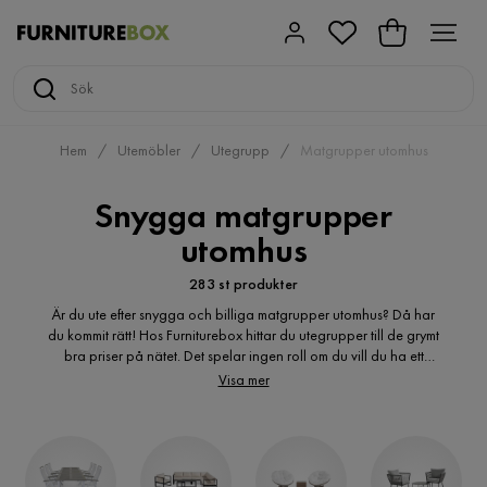
Hem
Utemöbler
Utegrupp
Matgrupper utomhus
Snygga matgrupper
utomhus
283 st produkter
Är du ute efter snygga och billiga matgrupper utomhus? Då har
du kommit rätt! Hos Furniturebox hittar du utegrupper till de grymt
bra priser på nätet. Det spelar ingen roll om du vill du ha ett
klassiskt eller modernt uttryck, hos Furniturebox hittar du flera
Visa mer
varianter av utemöbler och matgrupper utomhus. Är du ute efter
en liten matgrupp med tillhörande utemöbler i trä? Du kanske är
på jakt efter utemöbelgrupp bestående av rottingmöbler?
altanmöbler? Hos oss hittar du de billiga trädgårdsmöbler du
söker. Altanmöbler online i många olika varianter och utföranden