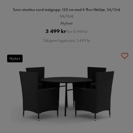
Tunis utomhus rund matgrupp 120 cm med 4 Thor fåtöljer, Vit/Grå
Vit/Grå
Nyhet
Pris
Original
3 499 kr
Förr 8 999 kr
Pris
Tidigare lägsta pris 3 499 kr
Nyhet