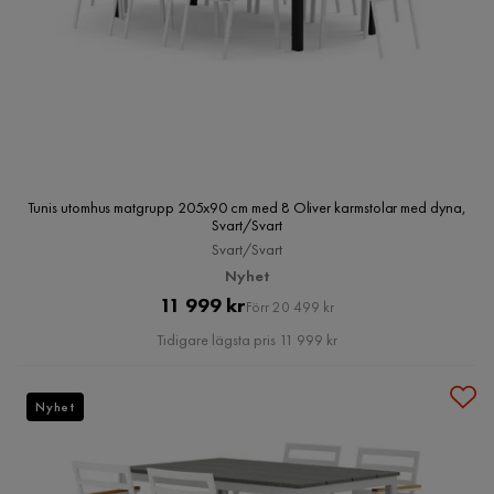
Tunis utomhus matgrupp 205x90 cm med 8 Oliver karmstolar med dyna,
Svart/Svart
Svart/Svart
Nyhet
Pris
Original
11 999 kr
Förr 20 499 kr
Pris
Tidigare lägsta pris 11 999 kr
Nyhet