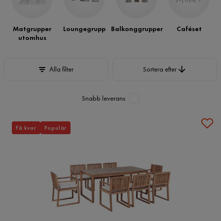
för en trivsammare uteplats.
Matgrupper
Loungegrupp
Balkonggrupper
Caféset
utomhus
Sortera efter
Alla filter
Sortera efter
Snabb leverans
Få kvar
Populär