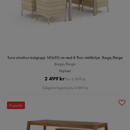
Tunis utomhus matgrupp 140x90 cm med 4 Thor utefåtöljer, Beige/Beige
Beige/Beige
Nyhet
Pris
Original
2 499 kr
Förr 6 499 kr
Pris
Tidigare lägsta pris 2 499 kr
Populär