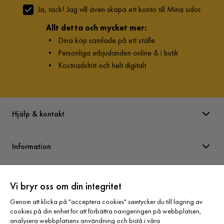
Ja, tack! Jag vill även skapa ett konto till Mina sidor.
Allt detta och mycket mer:
•
Dina köp samlade på ett ställe
•
Personliga erbjudanden online & i butik
•
Kostnadsfritt och helt digitalt
Hjälp & kontakt
Information
Varumärken
Vi bryr oss om din integritet
Genom att klicka på "acceptera cookies" samtycker du till lagring av
Sortiment
cookies på din enhet för att förbättra navigeringen på webbplatsen,
analysera webbplatsens användning och bistå i våra