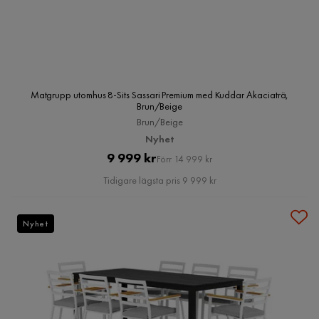
Matgrupp utomhus 8-Sits Sassari Premium med Kuddar Akaciaträ,
Brun/Beige
Brun/Beige
Nyhet
Pris
Original
9 999 kr
Förr 14 999 kr
Pris
Tidigare lägsta pris 9 999 kr
Nyhet