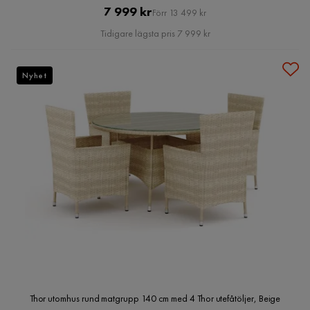
Pris
Original
7 999 kr
Förr 13 499 kr
Pris
Tidigare lägsta pris 7 999 kr
Nyhet
Thor utomhus rund matgrupp 140 cm med 4 Thor utefåtöljer, Beige