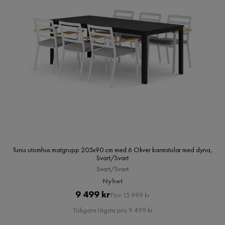
Tunis utomhus matgrupp 205x90 cm med 6 Oliver karmstolar med dyna,
Svart/Svart
Svart/Svart
Nyhet
Pris
Original
9 499 kr
Förr 15 999 kr
Pris
Tidigare lägsta pris 9 499 kr