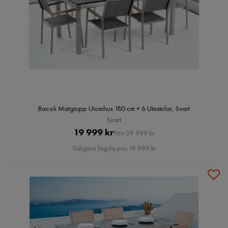
Bacoli Matgrupp Utomhus 180 cm + 6 Utestolar, Svart
Svart
Pris
Original
19 999 kr
Förr 29 999 kr
Pris
Tidigare lägsta pris 19 999 kr