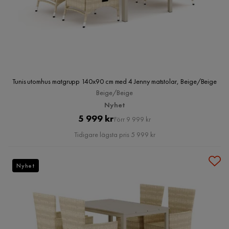
Tunis utomhus matgrupp 140x90 cm med 4 Jenny matstolar, Beige/Beige
Beige/Beige
Nyhet
Pris
Original
5 999 kr
Förr 9 999 kr
Pris
Tidigare lägsta pris 5 999 kr
Nyhet