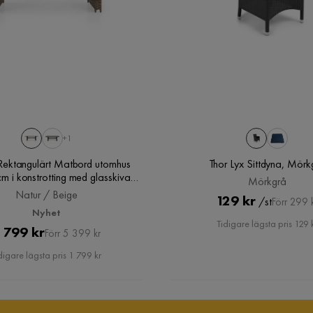
Höjd till armstöd
67 cm
Tjocklek ryggdyna
5 cm
Sittbredd
54 cm
Sittdjup
54 cm
+1
Djup
54 cm
Rektangulärt Matbord utomhus
Thor Lyx Sittdyna, Mörk
 i konstrotting med glasskiva,
Mörkgrå
Natur / Beige
Natur / Beige
Pris
Original
129 kr
/st
Förr 299 
Nyhet
Pris
Tidigare lägsta pris 129 
Pris
Original
 799 kr
Förr 5 399 kr
Ram
Aluminium
Pris
digare lägsta pris 1 799 kr
Materialutseende
Rotting,Tyg
Material klädsel
Polyester