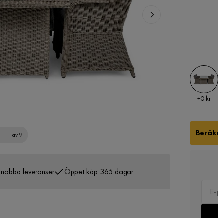
Pris
+
0 kr
Beräkn
1 av 9
nabba leveranser
Öppet köp 365 dagar