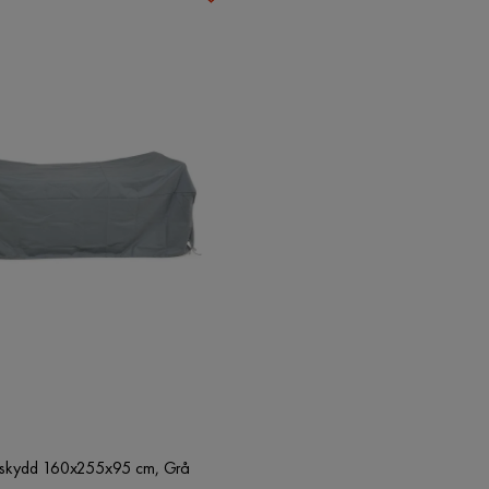
Höjd
73 cm
Mått mellan ben - långsida
130 cm
Längd
200 cm
Materialutseende
Rotting,Glas
Material bordsskiva
Glas
skydd 160x255x95 cm, Grå
Material
Metall,Plast,Glas