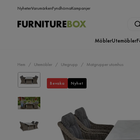
Nyheter
Varumärken
Fyndhörna
Kampanjer
Möbler
Utemöbler
F
Hem
Utemöbler
Utegrupp
Matgrupper utomhus
Bevaka
Nyhet