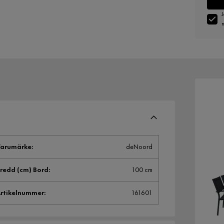
J
n
arumärke
:
deNoord
redd (cm) Bord
:
100 cm
rtikelnummer
:
161601