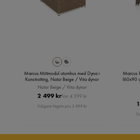
Höjd
54 cm
Tjocklek sittdyna
5 cm
Tjocklek dyna
5 cm
Ryggstödets höjd
56 cm
Bredd
65 cm
Marcus Mittmodul utomhus med Dyna i
Marcus 
Sitthöjd
42 cm
Konstrotting, Natur Beige / Vita dynor
160x90 cm
Natur Beige / Vita dynor
Material
Pris
Original
2 499 kr
Förr 4 399 kr
1
Pris
Tidigare lägsta pris 2 499 kr
Material stomme
Aluminium, Pulverlack
Ti
Material
Tyg,Metall,Rotting
Ben
Lergods