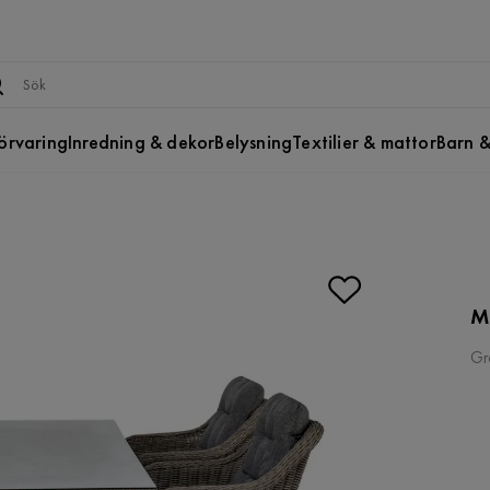
örvaring
Inredning & dekor
Belysning
Textilier & mattor
Barn &
M
Gr