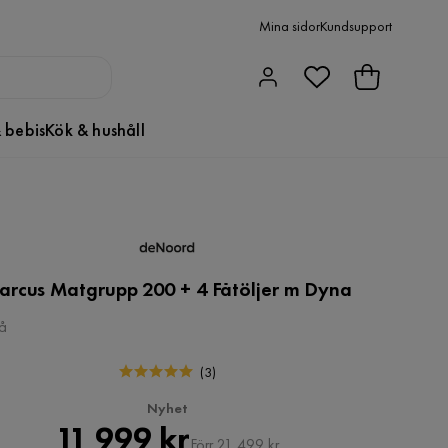
Mina sidor
Kundsupport
 bebis
Kök & hushåll
arcus Matgrupp 200 + 4 Fåtöljer m Dyna
å
(
3
)
Nyhet
Pris
Original
11 999 kr
Förr 21 499 kr