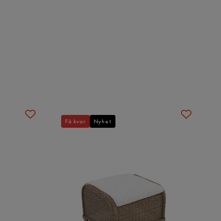
Få kvar
Nyhet