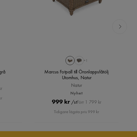
+1
grå
Marcus Fotpall till Öronlappsfåtölj
Utomhus, Natur
Natur
kr
Nyhet
kr
Pris
Original
999 kr
/st
Förr 1 799 kr
Pris
Tidigare lägsta pris 999 kr