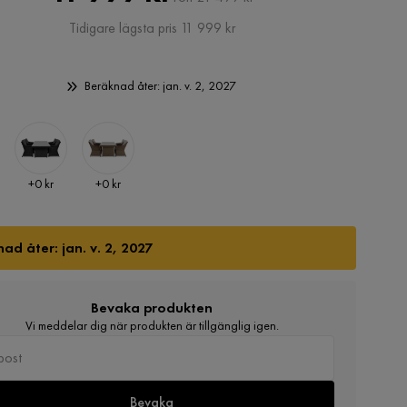
Pris
Tidigare lägsta pris 11 999 kr
Beräknad åter: jan. v. 2, 2027
Pris
Pris
+
0 kr
+
0 kr
ad åter: jan. v. 2, 2027
Bevaka produkten
Vi meddelar dig när produkten är tillgänglig igen.
Bevaka