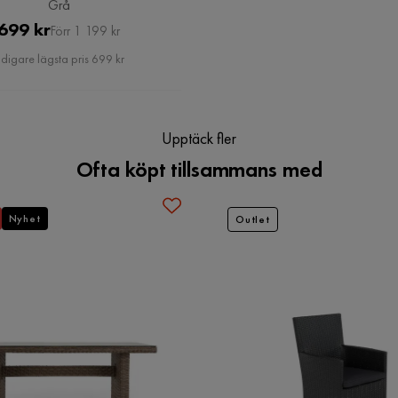
Grå
Pris
Original
699 kr
Förr 1 199 kr
Pris
idigare lägsta pris 699 kr
Upptäck fler
Ofta köpt tillsammans med
Form
Rektangulär
Nyhet
Outlet
Maxvikt
50 Kg
Serie
MARCUS