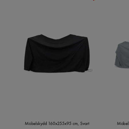
Frihöjd under möbel
66 cm
Bordsskivans tjocklek
5 cm
Bredd
100 cm
Mått mellan ben - kortsida
71 cm
Antal
Antal sittplatser
6
Material
Material ben
Plast
Material stomme
Aluminium,Konstrotting
Möbelskydd 160x255x95 cm, Svart
Möbel
Glasutseende
Klar