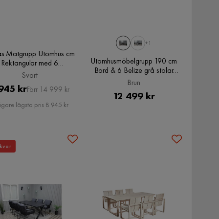
+1
as Matgrupp Utomhus cm
Utomhusmöbelgrupp 190 cm
Rektangulär med 6
Bord & 6 Belize grå stolar
cabana Utestolar, Svart
Svart
Brun, Brun
Brun
Pris
Original
945 kr
Förr 14 999 kr
Pris
12 499 kr
Pris
igare lägsta pris 8 945 kr
kvar