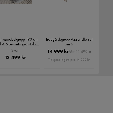
mhusmöbelgrupp 190 cm
Trädgårdsgrupp Azzanello set
 & 6 Levanto grå stolar
om 6
Svart, Svart
Svart
Pris
Original
14 999 kr
Förr 22 499 kr
Pris
12 499 kr
Pris
Tidigare lägsta pris 14 999 kr