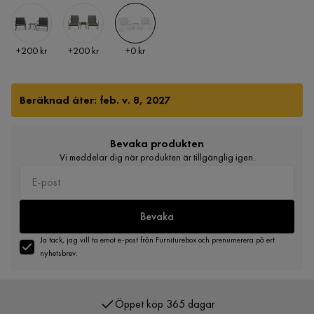
Pris
Pris
Pris
+
200 kr
+
200 kr
+
0 kr
Beräknad åter: feb. v. 8, 2027
Bevaka produkten
Vi meddelar dig när produkten är tillgänglig igen.
Bevaka
Ja tack, jag vill ta emot e-post från Furniturebox och prenumerera på ert
nyhetsbrev.
Öppet köp 365 dagar