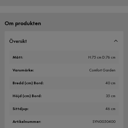
Över 400 000 nöjda kunder
Om produkten
Översikt
Mått
:
H:75 cm D:76 cm
Varumärke
:
Comfort Garden
Bredd (cm) Bord
:
40 cm
Höjd (cm) Bord
:
35 cm
Sittdjup
:
46 cm
Artikelnummer
:
SYN0050400