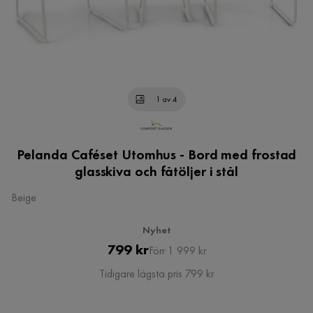
1 av 4
Pelanda Caféset Utomhus - Bord med frostad
glasskiva och fåtöljer i stål
Beige
Nyhet
Pris
Original
799 kr
Förr 1 999 kr
Pris
Tidigare lägsta pris 799 kr