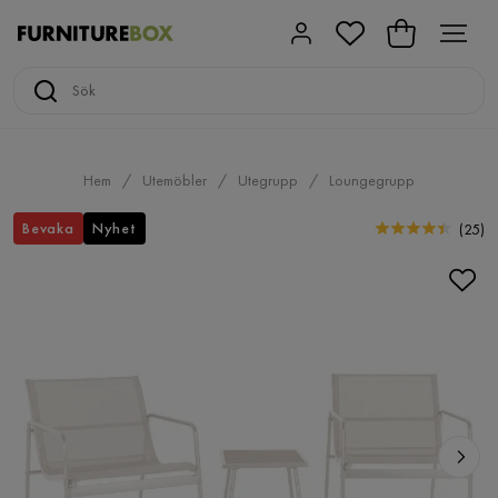
Hem
Utemöbler
Utegrupp
Loungegrupp
Bevaka
Nyhet
(
25
)