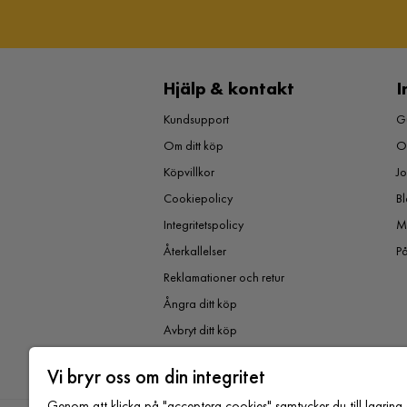
Hjälp & kontakt
I
Kundsupport
Gu
Om ditt köp
O
Köpvillkor
J
Cookiepolicy
Bl
Integritetspolicy
M
Återkallelser
P
Reklamationer och retur
Ångra ditt köp
Avbryt ditt köp
Vi bryr oss om din integritet
Genom att klicka på "acceptera cookies" samtycker du till lagring 