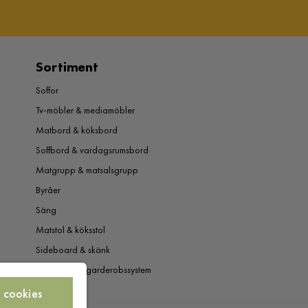
Sortiment
Soffor
Tv-möbler & mediamöbler
Matbord & köksbord
Soffbord & vardagsrumsbord
Matgrupp & matsalsgrupp
Byråer
Säng
Matstol & köksstol
Sideboard & skänk
Garderob & garderobssystem
 cookies