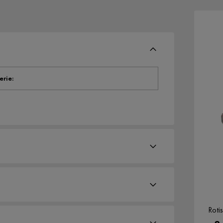
erie
:
med motoriserad vändning.
Roti