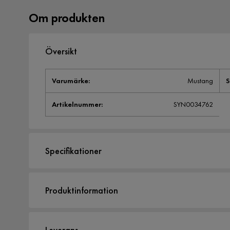
Om produkten
Översikt
Varumärke
:
Mustang
S
Artikelnummer
:
SYN0034762
Specifikationer
Artikelnummer:
SYN0034762
Produktinformation
Övrigt
Mustang rotisserikit för Kamado XL ger perfekt grillning 
Serie
Leverans