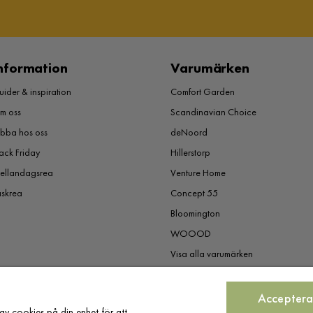
nformation
Varumärken
ider & inspiration
Comfort Garden
m oss
Scandinavian Choice
obba hos oss
deNoord
ack Friday
Hillerstorp
ellandagsrea
Venture Home
åskrea
Concept 55
Bloomington
WOOOD
Visa alla varumärken
Acceptera
av cookies på din enhet för att