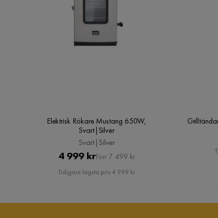
Bredd (mm): 630
Höjd (mm): 120
Vikt (kg): 5.076
Elektrisk Rökare Mustang 650W,
Grilltänd
Svart|Silver
Svart|Silver
T
Pris
Original
4 999 kr
Förr 7 499 kr
Pris
Tidigare lägsta pris 4 999 kr