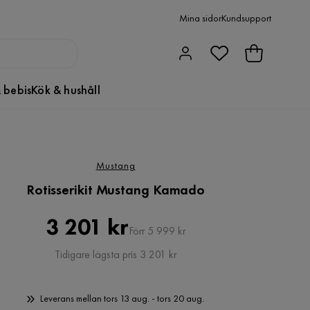
Mina sidor
Kundsupport
 bebis
Kök & hushåll
Mustang
Rotisserikit Mustang Kamado
Pris
Original
3 201 kr
Förr 5 999 kr
Pris
Tidigare lägsta pris 3 201 kr
Leverans mellan tors 13 aug. - tors 20 aug.