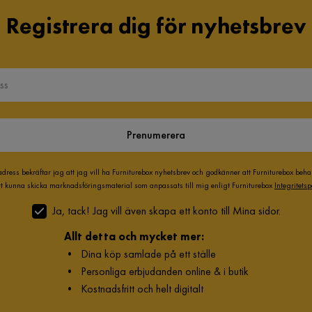
Registrera dig för nyhetsbrev
Prenumerera
adress bekräftar jag att jag vill ha Furniturebox nyhetsbrev och godkänner att Furniturebox beh
att kunna skicka marknadsföringsmaterial som anpassats till mig enligt Furniturebox
Integritetsp
Ja, tack! Jag vill även skapa ett konto till Mina sidor.
Allt detta och mycket mer:
•
Dina köp samlade på ett ställe
•
Personliga erbjudanden online & i butik
•
Kostnadsfritt och helt digitalt