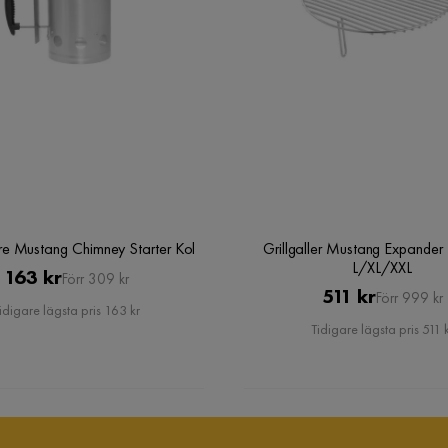
are Mustang Chimney Starter Kol
Grillgaller Mustang Expande
L/XL/XXL
Pris
Original
163 kr
Förr 309 kr
Pris
Original
511 kr
Förr 999 kr
Pris
idigare lägsta pris 163 kr
Pris
Tidigare lägsta pris 511 