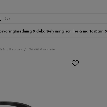
örvaring
Inredning & dekor
Belysning
Textilier & mattor
Barn &
hör & grillredskap
Grillställ & rotisserie