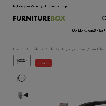
Nyheter
Varumärken
Fyndhörna
Kampanjer
Möbler
Utemöbler
F
Hem
Utemöbler
Grillar & matlagning utomhus
Grilltillbe
Få kvar