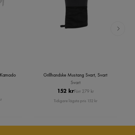
r Kamado
Grillhandske Mustang Svart, Svart
Svart
Pris
Original
152 kr
Förr 279 kr
Pris
kr
Tidigare lägsta pris 152 kr