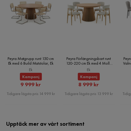
Peyra Matgrupp runt 150 cm
Peyra Förlängningsbart runt
Peyr
Ek med 6 Build Matstolar, Ek
120-220 cm Ek med 4 Molly
Valn
Matstolar, Ek
Ek
Ek
Kampanj
Kampanj
Rabatterat
Rabatterat
9 999 kr
8 999 kr
Pris
Pris
Tidigare lägsta pris 14 999 kr
Tidigare lägsta pris 13 999 kr
Tidig
Upptäck mer av vårt sortiment