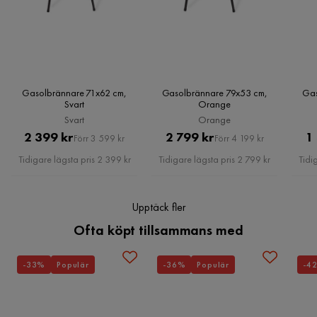
Läs våra
Köpvillkor
för mer information.
Gasolbrännare 71x62 cm,
Gasolbrännare 79x53 cm,
Gas
Svart
Orange
Svart
Orange
Pris
Original
Pris
Original
2 399 kr
2 799 kr
1
Förr 3 599 kr
Förr 4 199 kr
Pris
Pris
Tidigare lägsta pris 2 399 kr
Tidigare lägsta pris 2 799 kr
Tidi
Upptäck fler
Ofta köpt tillsammans med
-33%
Populär
-36%
Populär
-4