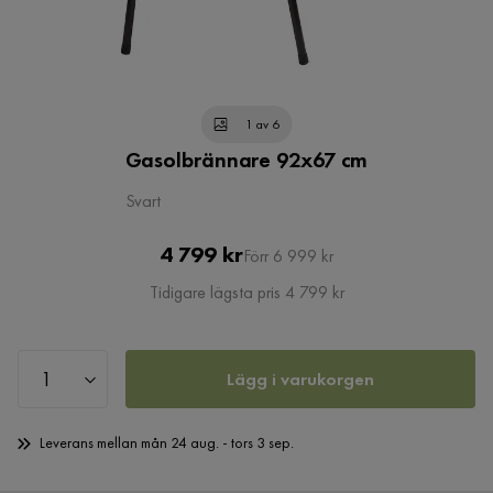
1 av 6
Gasolbrännare 92x67 cm
Svart
Pris
Original
4 799 kr
Förr 6 999 kr
Pris
Tidigare lägsta pris 4 799 kr
Lägg i varukorgen
Leverans mellan mån 24 aug. - tors 3 sep.