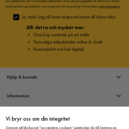
och godkänner att Furniturebox behandlar mina personuppgifter för att kunna skicka
marknadsföringsmaterial som anpassats till mig enligt Furniturebox
Integritetspolicy
.
Ja, tack! Jag vill även skapa ett konto till Mina sidor.
Allt detta och mycket mer:
•
Dina köp samlade på ett ställe
•
Personliga erbjudanden online & i butik
•
Kostnadsfritt och helt digitalt
Hjälp & kontakt
Information
Varumärken
Vi bryr oss om din integritet
Genom att klicka på "acceptera cookies" samtycker du till lagring av