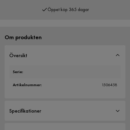
Öppet köp 365 dagar
Över 400 000 nöjda kunder
Om produkten
Översikt
Serie
:
Artikelnummer
:
1506458
Specifikationer
Artikelnummer:
1506458