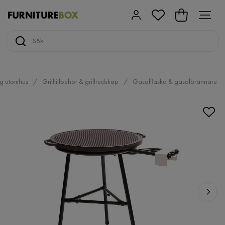
ng utomhus
Grilltillbehör & grillredskap
Gasolflaska & gasolbrännare