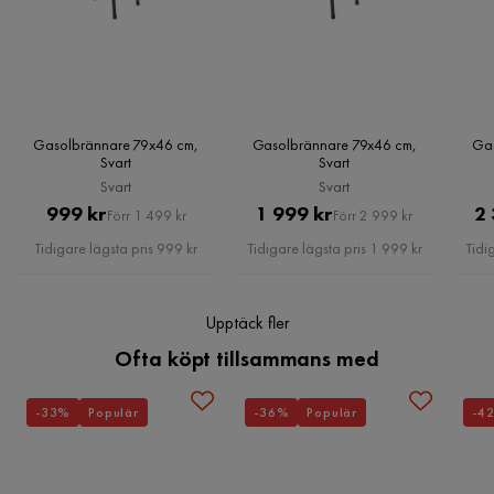
Läs våra
Köpvillkor
för mer information.
Gasolbrännare 79x46 cm,
Gasolbrännare 79x46 cm,
Gas
Svart
Svart
Svart
Svart
Pris
Original
Pris
Original
999 kr
1 999 kr
2 
Förr 1 499 kr
Förr 2 999 kr
Pris
Pris
Tidigare lägsta pris 999 kr
Tidigare lägsta pris 1 999 kr
Tidi
Upptäck fler
Ofta köpt tillsammans med
-33%
Populär
-36%
Populär
-4