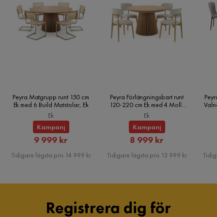
Peyra Matgrupp runt 150 cm
Peyra Förlängningsbart runt
Peyr
Ek med 6 Build Matstolar, Ek
120-220 cm Ek med 4 Molly
Valn
Matstolar, Ek
Ek
Ek
Kampanj
Kampanj
Rabatterat
Rabatterat
9 999 kr
8 999 kr
Pris
Pris
Tidigare lägsta pris 14 999 kr
Tidigare lägsta pris 13 999 kr
Tidig
Registrera dig för