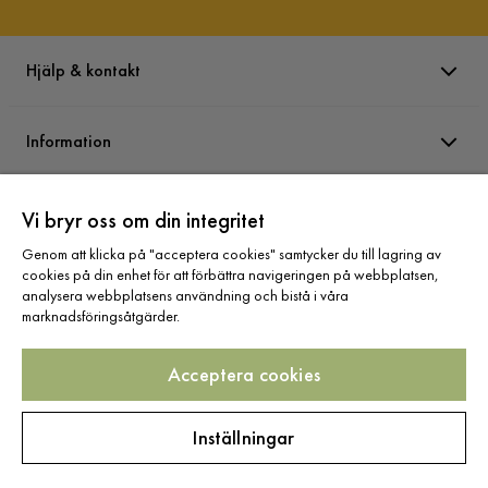
Hjälp & kontakt
Information
Varumärken
Vi bryr oss om din integritet
Genom att klicka på "acceptera cookies" samtycker du till lagring av
cookies på din enhet för att förbättra navigeringen på webbplatsen,
Sortiment
analysera webbplatsens användning och bistå i våra
marknadsföringsåtgärder.
Acceptera cookies
Följ oss
Inställningar
Copyright © 2025 Home Furnishing Nordic AB