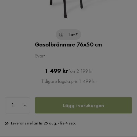
1 av 7
Gasolbrännare 76x50 cm
Svart
Pris
Original
1 499 kr
Förr 2 199 kr
Pris
Tidigare lägsta pris 1 499 kr
Lägg i varukorgen
Leverans mellan tis 25 aug. - fre 4 sep.