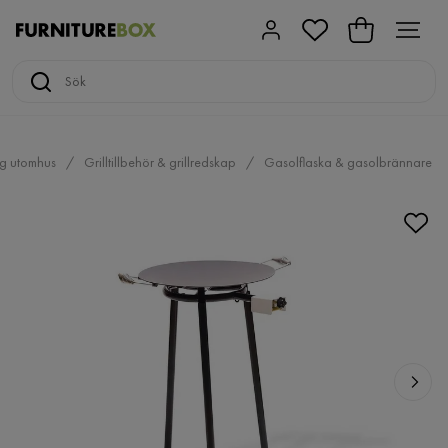
ng utomhus
Grilltillbehör & grillredskap
Gasolflaska & gasolbrännare