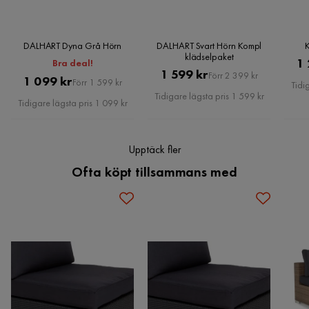
Tjocklek dyna
10 cm
DALHART Dyna Grå Hörn
DALHART Svart Hörn Kompl
klädselpaket
Sittbredd
75 cm
1 
Bra deal!
Pris
Original
1 599 kr
Förr 2 399 kr
Pris
Original
1 099 kr
Förr 1 599 kr
Tidi
Sittdjup
75 cm
Pris
Tidigare lägsta pris 1 599 kr
Pris
Tidigare lägsta pris 1 099 kr
Bredd
75 cm
Upptäck fler
Djup
75 cm
Ofta köpt tillsammans med
Material
Material
Tyg
Materialval
Polyester
Materialtyp
Polyester