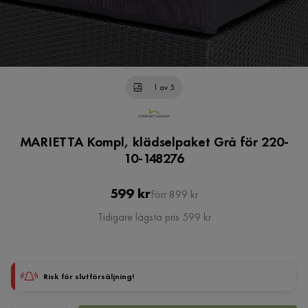
1 av 5
MARIETTA Kompl, klädselpaket Grå för 220-
10-148276
Pris
Original
599 kr
Förr 899 kr
Pris
Tidigare lägsta pris 599 kr
Risk för slutförsäljning!