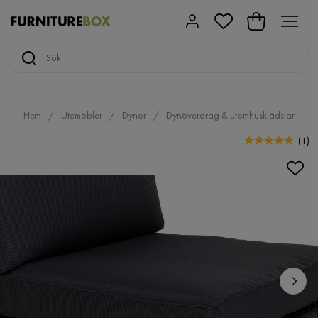
Hem
Utemöbler
Dynor
Dynöverdrag & utomhusklädslar
(
1
)