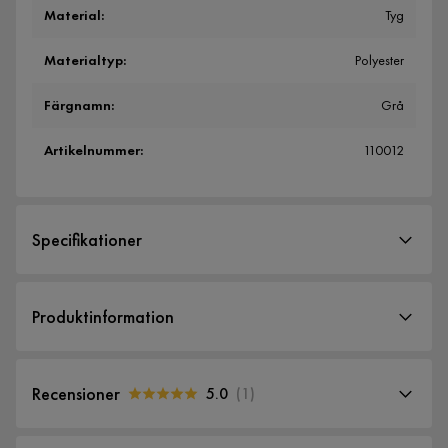
Material
:
Tyg
Materialtyp
:
Polyester
Färgnamn
:
Grå
Artikelnummer
:
110012
Specifikationer
Artikelnummer:
110012
Produktinformation
Material
Materialval
Polyester
Recensioner
5.0
(
1
)
Material
Tyg
5.0
5
☆