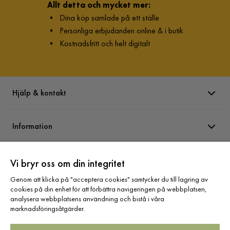
Ronny
Allt detta och mycket mer:
R
•
Dina köp samlade på ett ställe
•
Personliga erbjudanden online & i butik
Inte samma finish som originalet och inte samma form heller.
•
Kostnadsfritt och helt digitalt
Lite mer fyrkantiga och inte lika snygga. För det priset hade
jag förväntat mig en bättre produkt.
5 år sedan
Hjälp & kontakt
Visa fler recensioner
Verified by Trustvoice
Information
Varumärken
Vi bryr oss om din integritet
Genom att klicka på "acceptera cookies" samtycker du till lagring av
cookies på din enhet för att förbättra navigeringen på webbplatsen,
Sortiment
analysera webbplatsens användning och bistå i våra
marknadsföringsåtgärder.