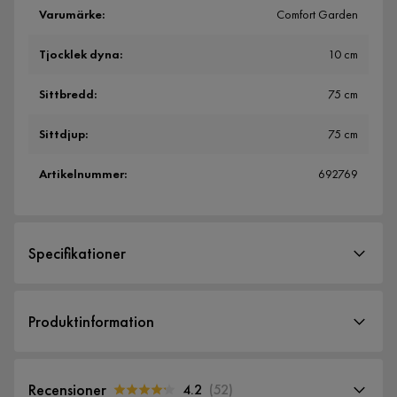
Varumärke
:
Comfort Garden
Tjocklek dyna
:
10 cm
Sittbredd
:
75 cm
Sittdjup
:
75 cm
Artikelnummer
:
692769
Specifikationer
Artikelnummer:
692769
Produktinformation
Storlek
Höjd
41.5 cm
Recensioner
4.2
(
52
)