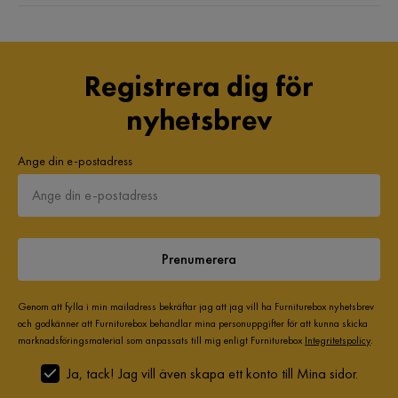
Greta R
GR
Registrera dig för
Slarvigt sydda, en trasig, svagt tyg med dåligt skydd för
nyhetsbrev
väder och vind. i o m att de inte går att tvätta förväntade jag
mig högre kvalitet. IKEAs kuddfodral är tvättbara så förstår
inte varför ni inte kan tillverka dem så.
Ange din e-postadress
4 år sedan
Peter N
PN
Prenumerera
Bra kvalitet på tyget, väldigt prisvärt. En söm var dock lite
felsydd men det var inga problem med att reklamera.
Genom att fylla i min mailadress bekräftar jag att jag vill ha Furniturebox nyhetsbrev
Rekommenderas!
och godkänner att Furniturebox behandlar mina personuppgifter för att kunna skicka
marknadsföringsmaterial som anpassats till mig enligt Furniturebox
Integritetspolicy
.
5 år sedan
Ja, tack! Jag vill även skapa ett konto till Mina sidor.