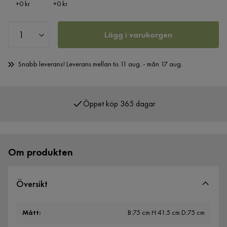
Pris
Pris
+
0 kr
+
0 kr
Lägg i varukorgen
Snabb leverans! Leverans mellan tis 11 aug. - mån 17 aug.
Öppet köp 365 dagar
Över 400 000 nöjda kunder
Om produkten
Översikt
Mått
:
B:75 cm H:41.5 cm D:75 cm