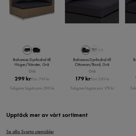
Ida H
IH
Väldigt mjukt material och en fin ljusgrå nyans
4 år sedan
+2
Bahamas Dynfodral till
Bahamas Dynfodral till
B
Bahar H
BH
Höger/Vänster, Grå
Ottoman/Bord, Grå
Grå
Grå
Pris
Original
Pris
Original
299 kr
179 kr
Förr 799 kr
Förr 399 kr
De var för stora
Pris
Pris
Tidigare lägsta pris 299 kr
Tidigare lägsta pris 179 kr
Tid
4 år sedan
Mattias T
MT
Upptäck mer av vårt sortiment
Dålig kvalite. Sömmarna sprack.
Se alla Svarta utemöbler
4 år sedan