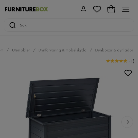
em
Utemöbler
Dynförvaring & möbelskydd
Dynboxar & dynlådor
(
1
)