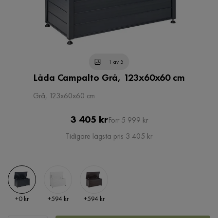
1 av 5
Låda Campalto Grå, 123x60x60 cm
Grå, 123x60x60 cm
Pris
Original
3 405 kr
Förr 5 999 kr
Pris
Tidigare lägsta pris 3 405 kr
Pris
Pris
Pris
+
0 kr
+
594 kr
+
594 kr