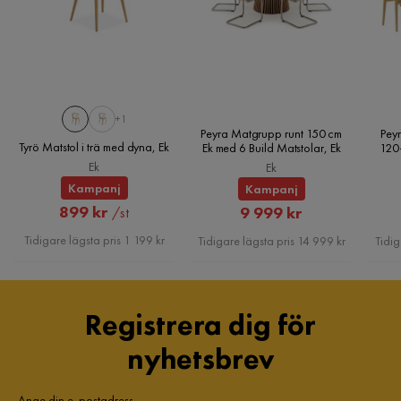
+1
Peyra Matgrupp runt 150 cm
Peyr
Tyrö Matstol i trä med dyna, Ek
Ek med 6 Build Matstolar, Ek
120
Ek
Ek
Kampanj
Kampanj
Rabatterat
899 kr
Rabatterat
9 999 kr
/st
Pris
Pris
Tidigare lägsta pris 1 199 kr
Tidigare lägsta pris 14 999 kr
Tidig
Registrera dig för
nyhetsbrev
Ange din e-postadress