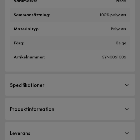
Varumärke
:
Fritab
Sammansättning
:
100% polyester
Materialtyp
:
Polyester
Färg
:
Beige
Artikelnummer
:
SYN0061006
Specifikationer
Artikelnummer:
SYN0061006
Produktinformation
Storlek
Roxy Pocket
Höjd
18 cm
En lös mobilficka som kan fästas på din Roxystol
Leverans
Bredd
18 cm