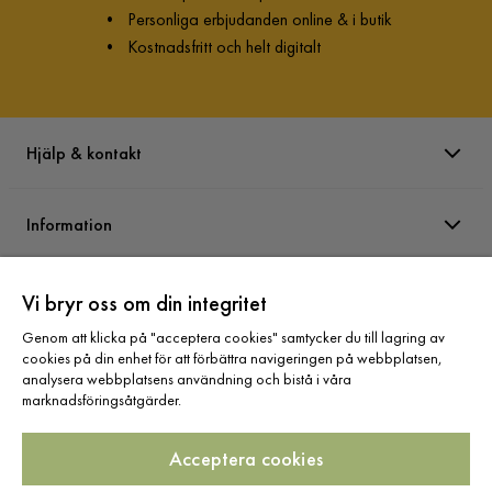
•
Personliga erbjudanden online & i butik
•
Kostnadsfritt och helt digitalt
Hjälp & kontakt
Information
Varumärken
Vi bryr oss om din integritet
Genom att klicka på "acceptera cookies" samtycker du till lagring av
cookies på din enhet för att förbättra navigeringen på webbplatsen,
Sortiment
analysera webbplatsens användning och bistå i våra
marknadsföringsåtgärder.
Acceptera cookies