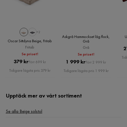
Färg: Beige
Vikt: 0,4 kg
+2
Askgrå Hammockset låg flock,
U
Oscar Sittdyna Beige, Fritab
Grå
Fritab
Grå
2
Se priset!
Se priset!
Tid
Pris
Original
379 kr
Pris
Original
1 999 kr
Förr 699 kr
Förr 2 999 kr
Pris
Pris
Tidigare lägsta pris 379 kr
Tidigare lägsta pris 1 999 kr
Upptäck mer av vårt sortiment
Se alla Beige solstol