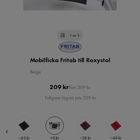
1 av 3
Mobilficka Fritab till Roxystol
Beige
Pris
Original
209 kr
Förr 309 kr
Pris
Tidigare lägsta pris 209 kr
Pris
Pris
Pris
Pris
−43 kr
+
0 kr
−38 kr
−44 kr