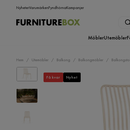
Nyheter
Varumärken
Fyndhörna
Kampanjer
Möbler
Utemöbler
F
Hem
Utemöbler
Balkong
Balkongmöbler
Balkongsto
Få kvar
Nyhet