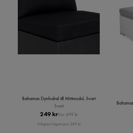
Bahamas Dynfodral till Mittmodul, Svart
Bahamas 
Svart
Pris
Original
249 kr
Förr 499 kr
Pris
Tidigare lägsta pris 249 kr