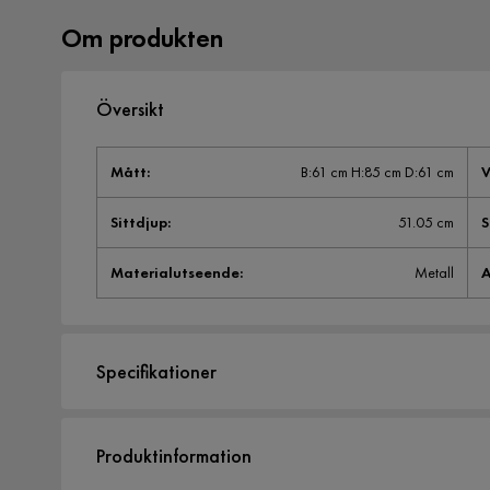
Om produkten
Översikt
Mått
:
B:61 cm H:85 cm D:61 cm
V
Sittdjup
:
51.05 cm
S
Materialutseende
:
Metall
A
Specifikationer
Artikelnummer:
SYN0011268
Produktinformation
Storlek