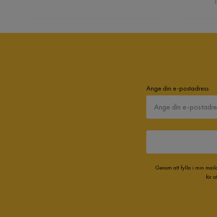
T
Ange din e-postadress
Genom att fylla i min mail
för 