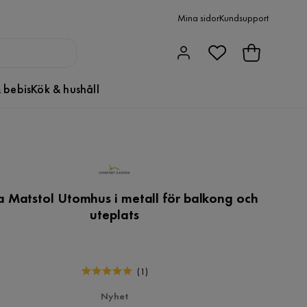
Mina sidor
Kundsupport
 bebis
Kök & hushåll
a Matstol Utomhus i metall för balkong och
uteplats
(
1
)
Nyhet