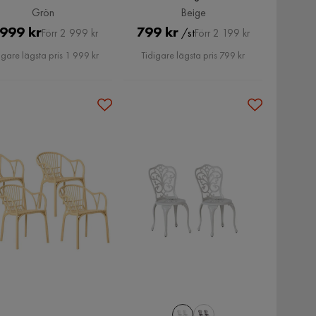
Grön
Beige
Pris
Original
Pris
Original
 999 kr
799 kr
/st
Förr 2 999 kr
Förr 2 199 kr
Pris
Pris
igare lägsta pris 1 999 kr
Tidigare lägsta pris 799 kr