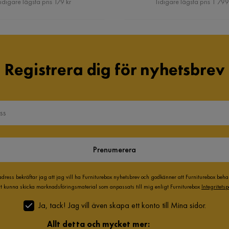
idigare lägsta pris 179 kr
Tidigare lägsta pris 1 799
Registrera dig för nyhetsbrev
Prenumerera
adress bekräftar jag att jag vill ha Furniturebox nyhetsbrev och godkänner att Furniturebox beh
att kunna skicka marknadsföringsmaterial som anpassats till mig enligt Furniturebox
Integritetsp
Ja, tack! Jag vill även skapa ett konto till Mina sidor.
Allt detta och mycket mer: