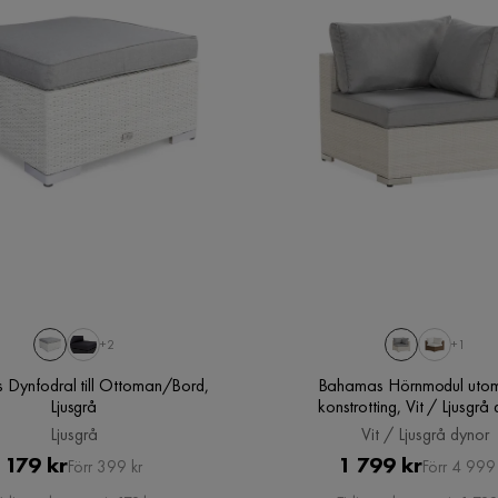
+2
+1
Dynfodral till Ottoman/Bord,
Bahamas Hörnmodul utom
Ljusgrå
konstrotting, Vit / Ljusgrå
Ljusgrå
Vit / Ljusgrå dynor
Pris
Original
Pris
Original
179 kr
1 799 kr
Förr 399 kr
Förr 4 999 
Pris
Pris