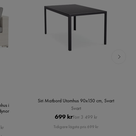
Siri Matbord Utomhus 90x150 cm, Svart
B
hus i
Svart
 dynor
Pris
Original
699 kr
Förr 3 499 kr
Pris
Tidigare lägsta pris 699 kr
kr