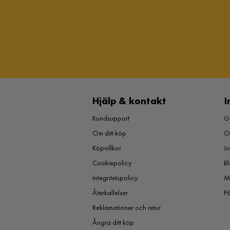
Hjälp & kontakt
I
Kundsupport
Gu
Om ditt köp
O
Köpvillkor
J
Cookiepolicy
Bl
Integritetspolicy
M
Återkallelser
P
Reklamationer och retur
Ångra ditt köp