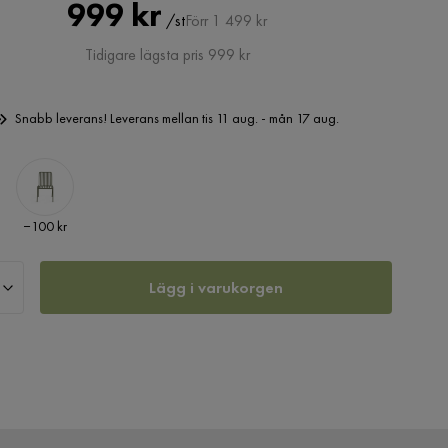
Pris
Original
999 kr
/st
Förr 1 499 kr
Pris
Tidigare lägsta pris 999 kr
Snabb leverans! Leverans mellan tis 11 aug. - mån 17 aug.
Pris
−100 kr
Lägg i varukorgen