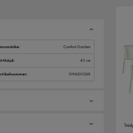
arumärke
:
Comfort Garden
itthöjd
:
45 cm
rtikelnummer
:
SYN0011268
Träd