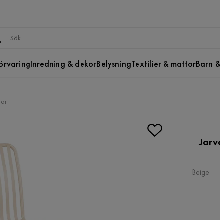
örvaring
Inredning & dekor
Belysning
Textilier & mattor
Barn &
lar
Jarv
Beige