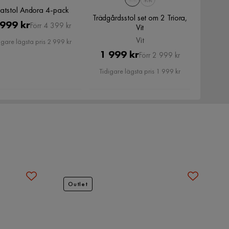
atstol Andora 4-pack
Trädgårdsstol set om 2 Triora,
Pris
Original
 999 kr
Förr 4 399 kr
Vit
Pris
Vit
igare lägsta pris 2 999 kr
Pris
Original
1 999 kr
Förr 2 999 kr
Pris
Tidigare lägsta pris 1 999 kr
Outlet