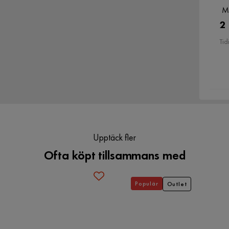
Verified by Trustvoice
M
Bruk
Utomhus
2
Tid
Montering krävs
Nej
Färg
Beige
Armstöd
Nej
Upptäck fler
Ofta köpt tillsammans med
Populär
Outlet