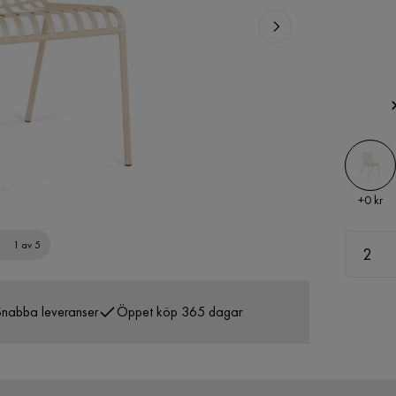
Pris
+
0 kr
1 av 5
nabba leveranser
Öppet köp 365 dagar