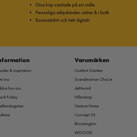
•
Dina köp samlade på ett ställe
•
Personliga erbjudanden online & i butik
•
Kostnadsfritt och helt digitalt
nformation
Varumärken
ider & inspiration
Comfort Garden
m oss
Scandinavian Choice
obba hos oss
deNoord
ack Friday
Hillerstorp
ellandagsrea
Venture Home
åskrea
Concept 55
Bloomington
WOOOD