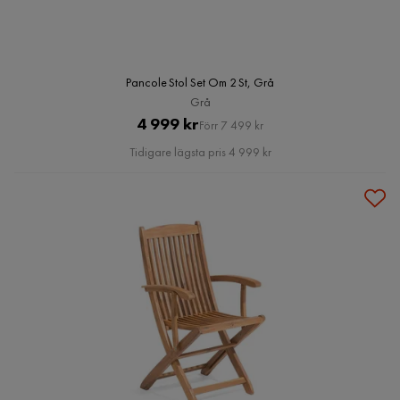
Pancole Stol Set Om 2 St, Grå
Grå
Pris
Original
4 999 kr
Förr 7 499 kr
Pris
Tidigare lägsta pris 4 999 kr