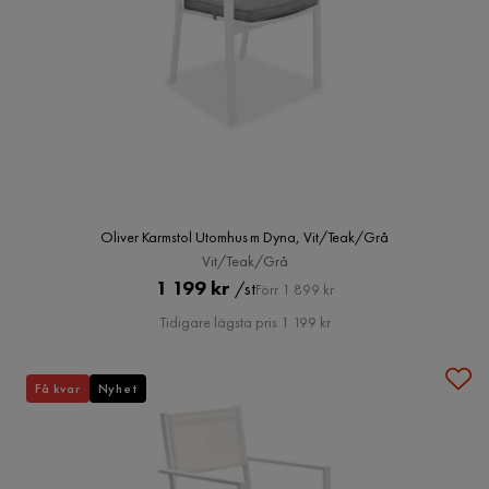
Oliver Karmstol Utomhus m Dyna, Vit/Teak/Grå
Vit/Teak/Grå
Pris
Original
1 199 kr
/st
Förr 1 899 kr
Pris
Tidigare lägsta pris 1 199 kr
Få kvar
Nyhet