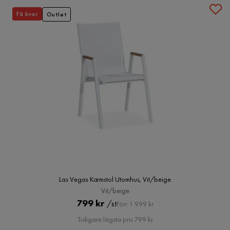
Få kvar
Outlet
Las Vegas Karmstol Utomhus, Vit/beige
Vit/beige
Pris
Original
799 kr
/st
Förr 1 999 kr
Pris
Tidigare lägsta pris 799 kr