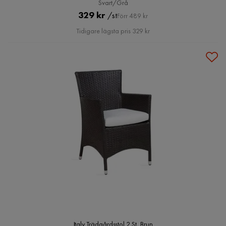
Svart/Grå
Pris
Original
329 kr
/st
Förr 489 kr
Pris
Tidigare lägsta pris 329 kr
Italy Trädgårdsstol 2 St, Brun