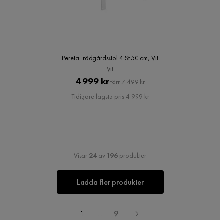
Pereta Trädgårdsstol 4 St 50 cm, Vit
Vit
Pris
Original
4 999 kr
Förr 7 499 kr
Pris
Tidigare lägsta pris 4 999 kr
Visar
24
av
196
produkter
Ladda fler produkter
1
...
9