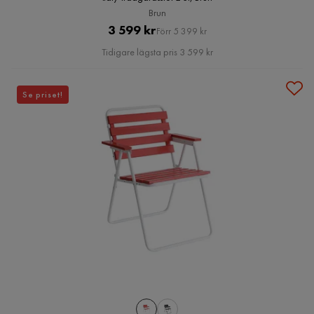
Brun
Pris
Original
3 599 kr
Förr 5 399 kr
Pris
Tidigare lägsta pris 3 599 kr
Se priset!