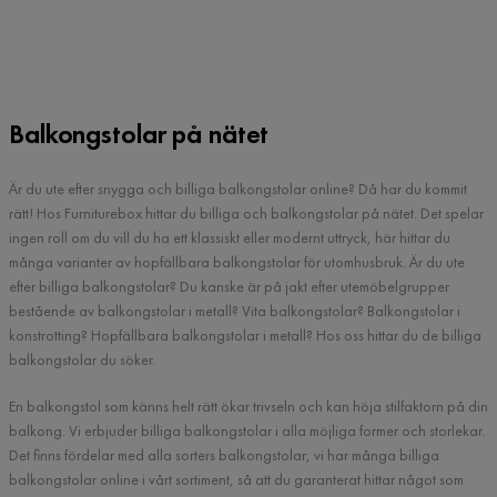
Balkongstolar på nätet
Är du ute efter snygga och billiga balkongstolar online? Då har du kommit
rätt! Hos Furniturebox hittar du billiga och balkongstolar på nätet. Det spelar
ingen roll om du vill du ha ett klassiskt eller modernt uttryck, här hittar du
många varianter av hopfällbara balkongstolar för utomhusbruk. Är du ute
efter billiga balkongstolar? Du kanske är på jakt efter utemöbelgrupper
bestående av balkongstolar i metall? Vita balkongstolar? Balkongstolar i
konstrotting? Hopfällbara balkongstolar i metall? Hos oss hittar du de billiga
balkongstolar du söker.
En balkongstol som känns helt rätt ökar trivseln och kan höja stilfaktorn på din
balkong. Vi erbjuder billiga balkongstolar i alla möjliga former och storlekar.
Det finns fördelar med alla sorters balkongstolar, vi har många billiga
balkongstolar online i vårt sortiment, så att du garanterat hittar något som