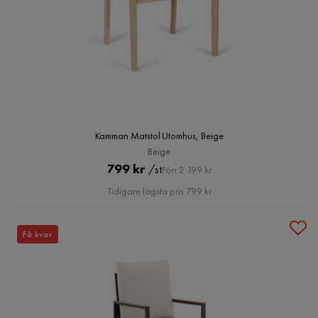
Kamman Matstol Utomhus, Beige
Beige
Pris
Original
799 kr
/st
Förr 2 199 kr
Pris
Tidigare lägsta pris 799 kr
Få kvar