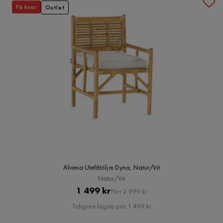
Få kvar
Outlet
Alvimia Utefåtölj m Dyna, Natur/Vit
Natur/Vit
Pris
Original
1 499 kr
Förr 2 999 kr
Pris
Tidigare lägsta pris 1 499 kr