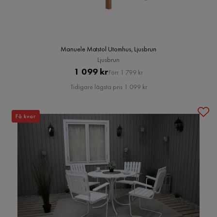
Manuele Matstol Utomhus, Ljusbrun
Ljusbrun
Pris
Original
1 099 kr
Förr 1 799 kr
Pris
Tidigare lägsta pris 1 099 kr
Få kvar