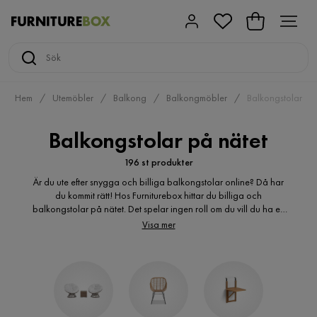
Hem
Utemöbler
Balkong
Balkongmöbler
Balkongstolar
Balkongstolar på nätet
196 st produkter
Är du ute efter snygga och billiga balkongstolar online? Då har
du kommit rätt! Hos Furniturebox hittar du billiga och
balkongstolar på nätet. Det spelar ingen roll om du vill du ha ett
klassiskt eller modernt uttryck, här hittar du många varianter av
Visa mer
hopfällbara balkongstolar för utomhusbruk. Är du ute efter billiga
balkongstolar? Du kanske är på jakt efter utemöbelgrupper
bestående av balkongstolar i metall? Vita balkongstolar?
Balkongstolar i konstrotting? Hopfällbara balkongstolar i metall?
Hos oss hittar du de billiga balkongstolar du söker.