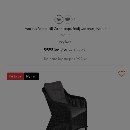
+1
Marcus Fotpall till Öronlappsfåtölj Utomhus, Natur
Natur
Nyhet
Pris
Original
999 kr
/st
Förr 1 799 kr
Pris
Tidigare lägsta pris 999 kr
Få kvar
Nyhet