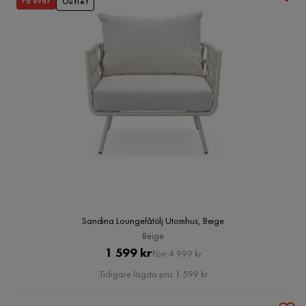
Få kvar
Outlet
Sandina Loungefåtölj Utomhus, Beige
Beige
Pris
Original
1 599 kr
Förr 4 999 kr
Pris
Tidigare lägsta pris 1 599 kr