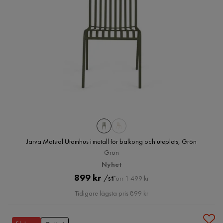
Jarva Matstol Utomhus i metall för balkong och uteplats, Grön
Grön
Nyhet
Pris
Original
899 kr
/st
Förr 1 499 kr
Pris
Tidigare lägsta pris 899 kr