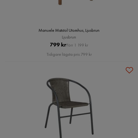
Manuele Matstol Utomhus, Ljusbrun
Ljusbrun
Pris
Original
799 kr
Förr 1 199 kr
Pris
Tidigare lägsta pris 799 kr