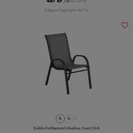
Pris
Original
467 kr
/st
Förr 799 kr
Pris
Tidigare lägsta pris 467 kr
+1
Dublin Kid Barnstol Utomhus, Svart/Grå