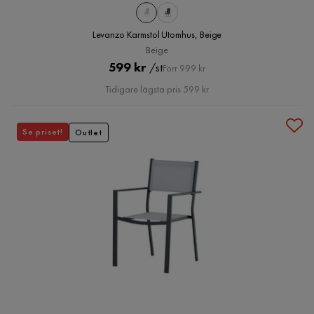
Levanzo Karmstol Utomhus, Beige
Beige
Pris
Original
599 kr
/st
Förr 999 kr
Pris
Tidigare lägsta pris 599 kr
Se priset!
Outlet