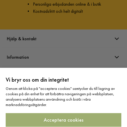
•
Personliga erbjudanden online & i butik
•
Kostnadsfritt och helt digitalt
Hjälp & kontakt
Information
Varumärken
Vi bryr oss om din integritet
Genom att klicka på "acceptera cookies" samtycker du till lagring av
Sortiment
cookies på din enhet för att förbättra navigeringen på webbplatsen,
analysera webbplatsens användning och bistå i våra
marknadsföringsåtgärder.
Acceptera cookies