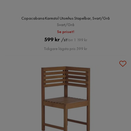
Copacabana Karmstol Utomhus Stapelbar, Svart/Grå
Svart/Grå
Se priset!
Pris
Original
599 kr
/st
Förr 1 199 kr
Pris
Tidigare lägsta pris 599 kr