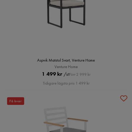
Aspvik Matstol Svart, Venture Home
Venture Home
Pris
Original
1 499 kr
/st
Förr 2 999 kr
Pris
Tidigare lägsta pris 1 499 kr
Få kvar