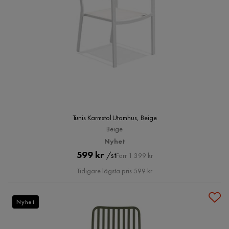
Tunis Karmstol Utomhus, Beige
Beige
Nyhet
Pris
Original
599 kr
/st
Förr 1 399 kr
Pris
Tidigare lägsta pris 599 kr
Nyhet