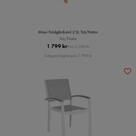
Maui Trädgårdsstol 2 St, Trä/Natur
Trä/Natur
Pris
Original
1 799 kr
Förr 2 599 kr
Pris
Tidigare lägsta pris 1 799 kr