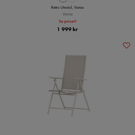
Retro Utestol, Varax
Varax
Se priset!
Pris
1 999 kr