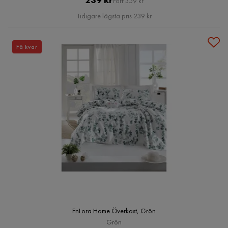
Förr 359 kr
Pris
Tidigare lägsta pris 239 kr
Få kvar
EnLora Home Överkast, Grön
Grön