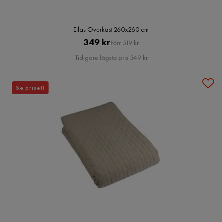
Eilas Överkast 260x260 cm
Pris
Original
349 kr
Förr 519 kr
Pris
Tidigare lägsta pris 349 kr
Se priset!