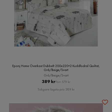
Eponj Home Överkast Dubbelt 200x220+2 Kuddfodral Quiltat,
Grå/Beige/Svart
Grå/Beige/Svart
Pris
Original
389 kr
Förr 579 kr
Pris
Tidigare lägsta pris 389 kr