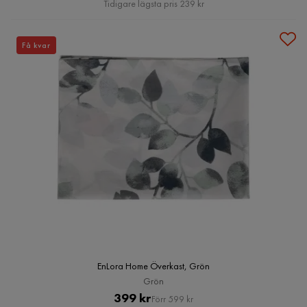
Tidigare lägsta pris 239 kr
Få kvar
EnLora Home Överkast, Grön
Grön
Pris
Original
399 kr
Förr 599 kr