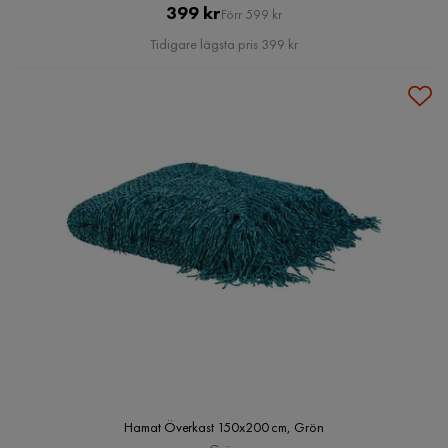
Pris
Original
399 kr
Förr 599 kr
Pris
Tidigare lägsta pris 399 kr
Hamat Överkast 150x200 cm, Grön