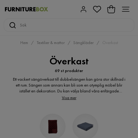
Hem
Textilier & mattor
Sängkläder
Överkast
Överkast
69 st produkter
Ett vackert sängöverkast till dubbelsängen kan göra stor skillnad i
ett rum. Sängen som annars kan bli som en otymplig möbel blir
istället en dekoration. Du kan välja bland våra enfärgade
överkast av god kvalitet och kombinera med färgglada kuddar
Visa mer
eller välja ett av våra mönstrade överkast. De mönstrade gör ett
starkare intryck och eftersom de är så billiga kan du köpa flera
olika och byta ut efter humör och årstid. Välj och vraka bland
våra överkast billigt. Ett snyggt överkast kan göra så mycket för
sovrummet. Med ett billigt överkast finns det rum för att byta säng
överkast efter årstider eller humör.