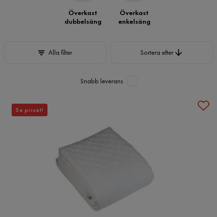
Överkast
Överkast
dubbelsäng
enkelsäng
Sortera efter
Alla filter
Sortera efter
Snabb leverans
Se priset!