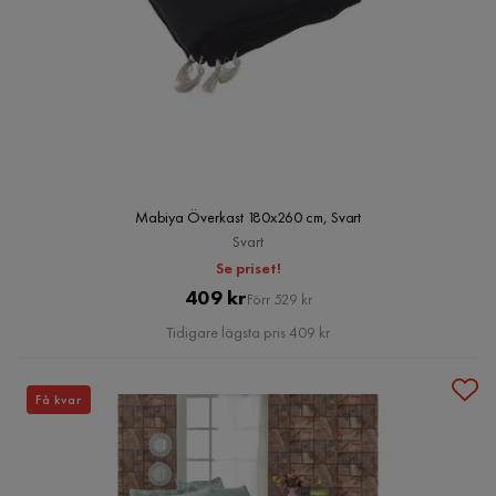
Mabiya Överkast 180x260 cm, Svart
Svart
Se priset!
Pris
Original
409 kr
Förr 529 kr
Pris
Tidigare lägsta pris 409 kr
Få kvar