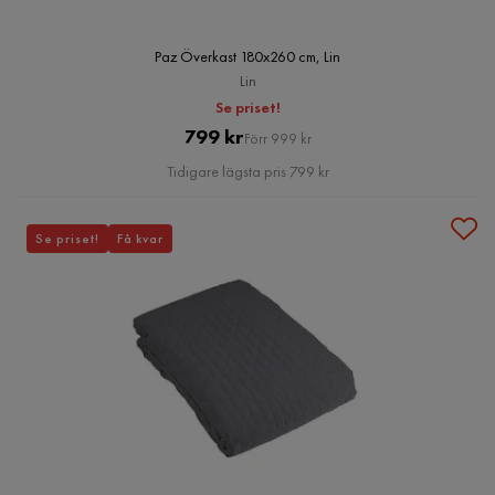
Paz Överkast 180x260 cm, Lin
Lin
Se priset!
Pris
Original
799 kr
Förr 999 kr
Pris
Tidigare lägsta pris 799 kr
Se priset!
Få kvar