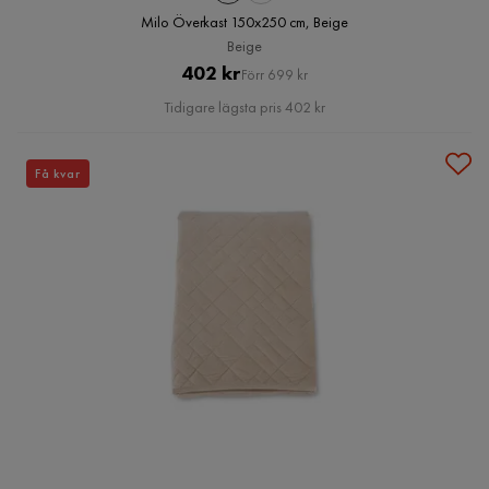
Milo Överkast 150x250 cm, Beige
Beige
Pris
Original
402 kr
Förr 699 kr
Pris
Tidigare lägsta pris 402 kr
Få kvar