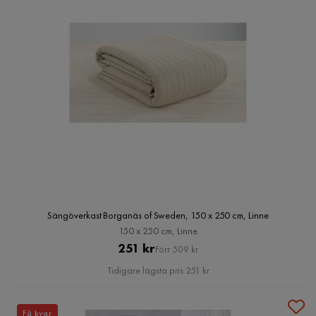
Sängöverkast Borganäs of Sweden, 150 x 250 cm, Linne
150 x 250 cm, Linne
Pris
Original
251 kr
Förr 509 kr
Pris
Tidigare lägsta pris 251 kr
Få kvar