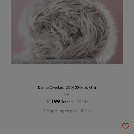
Delice Överkast 200|220 cm, Grå
Grå
Pris
Original
1 199 kr
Förr 1 799 kr
Pris
Tidigare lägsta pris 1 199 kr