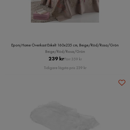
Eponj Home Överkast Enkelt 160x235 cm, Beige/Röd/Rosa/Grön
Beige/Röd/Rosa/Grön
Pris
Original
239 kr
Förr 359 kr
Pris
Tidigare lägsta pris 239 kr