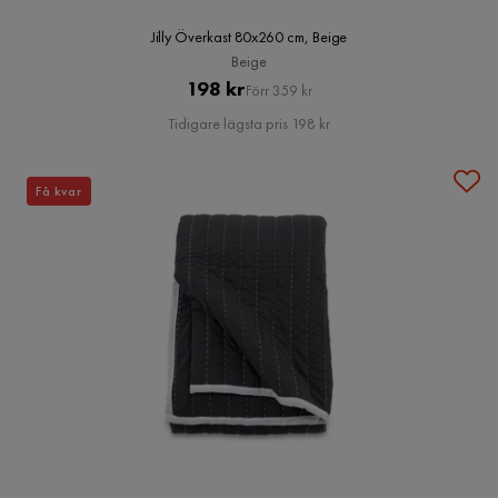
Jilly Överkast 80x260 cm, Beige
Beige
Pris
Original
198 kr
Förr 359 kr
Pris
Tidigare lägsta pris 198 kr
Få kvar