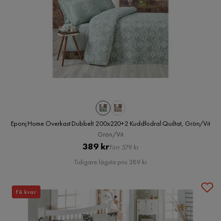
Eponj Home Överkast Dubbelt 200x220+2 Kuddfodral Quiltat, Grön/Vit
Grön/Vit
Pris
Original
389 kr
Förr 579 kr
Pris
Tidigare lägsta pris 389 kr
Få kvar