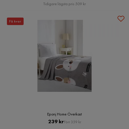
Pris
Tidigare lägsta pris 509 kr
Få kvar
Eponj Home Överkast
Pris
Original
239 kr
Förr 359 kr
Pris