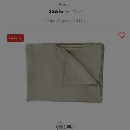
Antracit
Pris
Original
336 kr
Förr 579 kr
Pris
Tidigare lägsta pris 336 kr
Få kvar