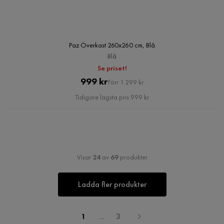
Paz Överkast 260x260 cm, Blå
Blå
Se priset!
Pris
Original
999 kr
Förr 1 299 kr
Pris
Tidigare lägsta pris 999 kr
Visar
24
av
69
produkter
Ladda fler produkter
1
...
3