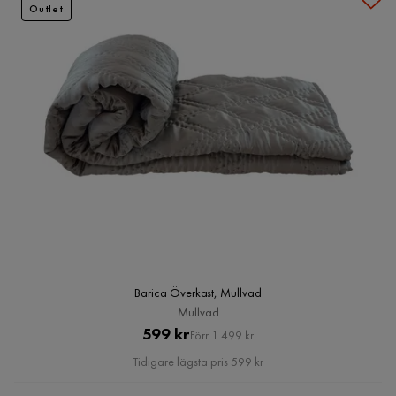
Outlet
Barica Överkast, Mullvad
Mullvad
Pris
Original
599 kr
Förr 1 499 kr
Pris
Tidigare lägsta pris 599 kr