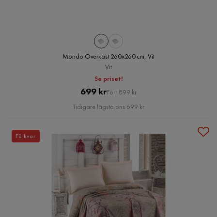
Mondo Överkast 260x260 cm, Vit
Vit
Se priset!
Pris
Original
699 kr
Förr 899 kr
Pris
Tidigare lägsta pris 699 kr
Få kvar