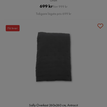
Grön
Pris
Original
699 kr
Förr 999 kr
Pris
Tidigare lägsta pris 699 kr
Få kvar
Sally Överkast 260x260 cm, Antracit