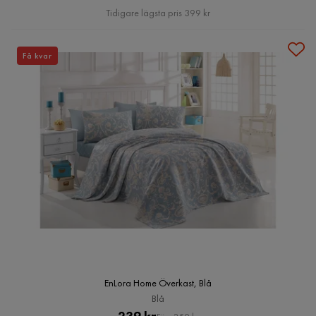
Pris
Tidigare lägsta pris 399 kr
Få kvar
EnLora Home Överkast, Blå
Blå
Pris
Original
239 kr