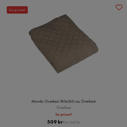
Se priset!
Mondo Överkast 180x260 cm, Överkast
Överkast
Se priset!
Pris
Original
509 kr
Förr 649 kr