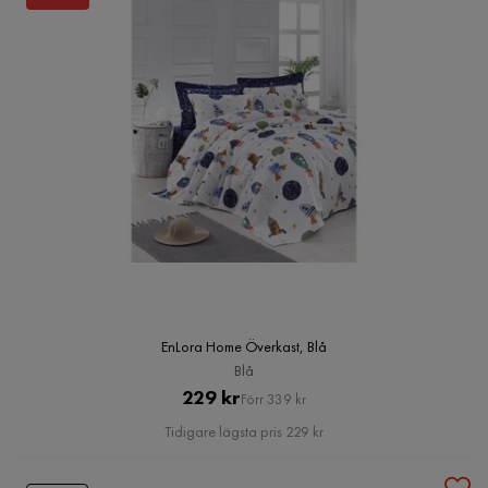
EnLora Home Överkast, Blå
Blå
Pris
Original
229 kr
Förr 339 kr
Pris
Tidigare lägsta pris 229 kr