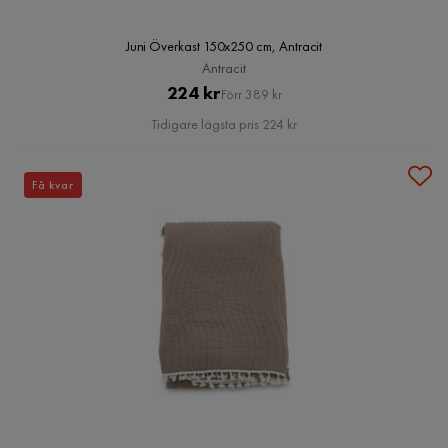
Juni Överkast 150x250 cm, Antracit
Antracit
Pris
Original
224 kr
Förr 389 kr
Pris
Tidigare lägsta pris 224 kr
Få kvar