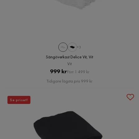
+3
Sängöverkast Delice Vit, Vit
Vit
Pris
Original
999 kr
Förr 1 499 kr
Pris
Tidigare lägsta pris 999 kr
Se priset!