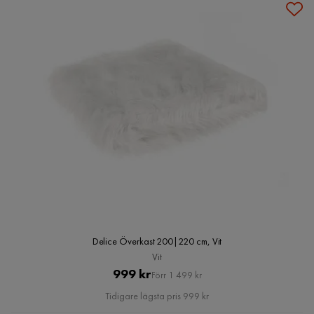
Delice Överkast 200|220 cm, Vit
Vit
Pris
Original
999 kr
Förr 1 499 kr
Pris
Tidigare lägsta pris 999 kr