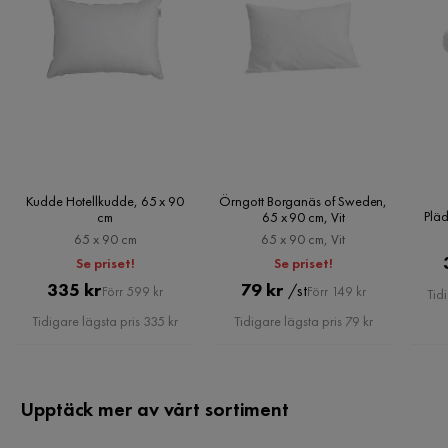
Kudde Hotellkudde, 65 x 90
Örngott Borganäs of Sweden,
Pläd
cm
65 x 90 cm, Vit
65 x 90 cm
65 x 90 cm, Vit
Se priset!
Se priset!
Pris
Original
Pris
Original
335 kr
79 kr
/st
Förr 599 kr
Förr 149 kr
Tid
Pris
Pris
Tidigare lägsta pris 335 kr
Tidigare lägsta pris 79 kr
Upptäck mer av vårt sortiment