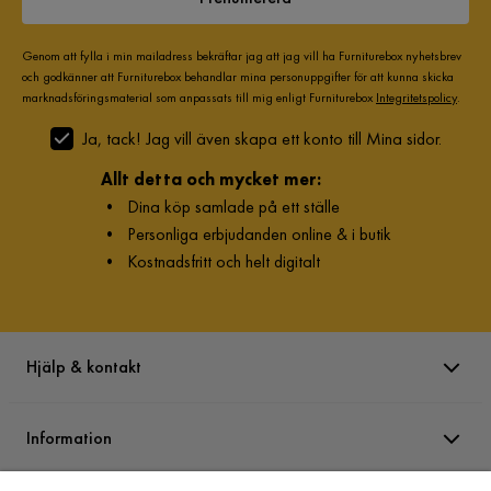
Genom att fylla i min mailadress bekräftar jag att jag vill ha Furniturebox nyhetsbrev
och godkänner att Furniturebox behandlar mina personuppgifter för att kunna skicka
marknadsföringsmaterial som anpassats till mig enligt Furniturebox
Integritetspolicy
.
Ja, tack! Jag vill även skapa ett konto till Mina sidor.
Allt detta och mycket mer:
•
Dina köp samlade på ett ställe
•
Personliga erbjudanden online & i butik
•
Kostnadsfritt och helt digitalt
Hjälp & kontakt
Information