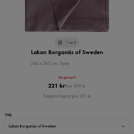
1 av 2
Lakan Borganäs of Sweden
240 x 260 cm, Syrén
Se priset!
Pris
Original
221 kr
Förr 399 kr
Pris
Tidigare lägsta pris 221 kr
Välj
:
Lakan Borganäs of Sweden