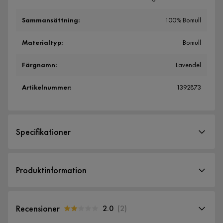
Sammansättning
:
100% Bomull
Materialtyp
:
Bomull
Färgnamn
:
Lavendel
Artikelnummer
:
1392873
Specifikationer
Artikelnummer:
1392873
Produktinformation
Storlek
Bredd
240 cm
Recensioner
2.0
(
2
)
Längd
260 cm