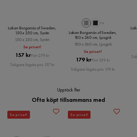
På en 210x210 säng behöver man ett ännu större lakan. Lite
dlr litet dessvärre.
+4
Lakan Borganäs of Sweden,
Lak
Lakan Borganäs of Sweden,
150 x 250 cm, Syrén
3 år sedan
180 x 260 cm, Ljusgrå
150 x 250 cm, Syrén
180 x 260 cm, Ljusgrå
Se priset!
Verified by Trustvoice
Se priset!
Pris
Original
157 kr
Förr 279 kr
Tid
Pris
Original
179 kr
Förr 329 kr
Pris
Tidigare lägsta pris 157 kr
Pris
Tidigare lägsta pris 179 kr
Upptäck fler
Ofta köpt tillsammans med
Se priset!
Se priset!