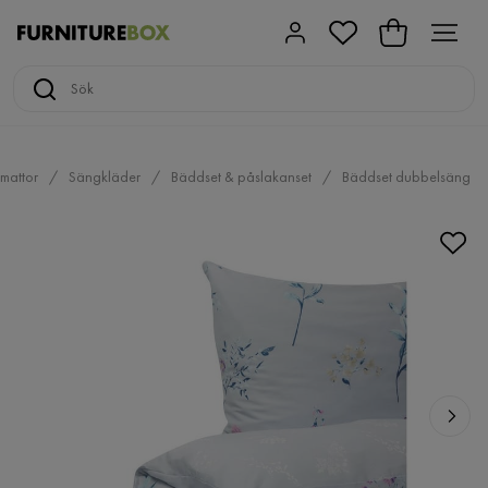
 mattor
Sängkläder
Bäddset & påslakanset
Bäddset dubbelsäng