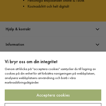
•
Personliga erbjudanden online & i butik
•
Kostnadsfritt och helt digitalt
Hjälp & kontakt
Information
Varumärken
Vi bryr oss om din integritet
Genom att klicka på "acceptera cookies" samtycker du till lagring av
cookies på din enhet för att förbättra navigeringen på webbplatsen,
Sortiment
analysera webbplatsens användning och bistå i våra
marknadsföringsåtgärder.
Acceptera cookies
Följ oss