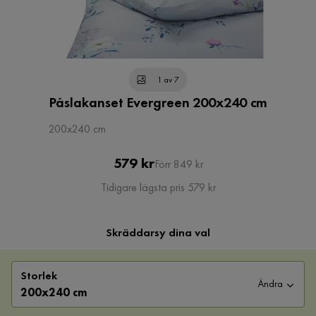
1 av 7
Påslakanset Evergreen 200x240 cm
200x240 cm
Pris
Original
579 kr
Förr 849 kr
Pris
Tidigare lägsta pris 579 kr
Skräddarsy dina val
Storlek
Ändra
200x240 cm