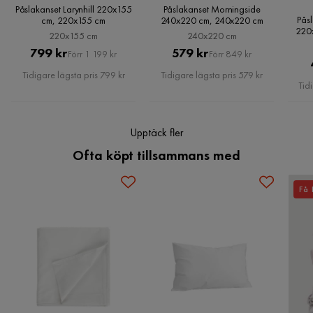
Påslakanset Larynhill 220x155
Påslakanset Morningside
Dubbelsidigt mönster; Höj mysfaktorn i ditt hem;
Pås
cm, 220x155 cm
240x220 cm, 240x220 cm
Delikata; mjuka fibrer
220
220x155 cm
240x220 cm
Materialets sammansättning: 100% bomull
Pris
Original
Pris
Original
799 kr
579 kr
Förr 1 199 kr
Förr 849 kr
Stil: Traditionell
Pris
Pris
Tidigare lägsta pris 799 kr
Tidigare lägsta pris 579 kr
Tid
Mått och Vikt
Produktbredd (cm): 200
Upptäck fler
Produktdjup (cm): 200
Ofta köpt tillsammans med
Produktens vikt (kg): 1.3
Allmänna mått (cm): 200x1x240
Storlek på sänglakan (cm): 240x220
Få 
Storlek på kuddar (cm): 80x80