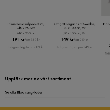
Lakan Basic Rullpackat Vit,
Örngott Borganäs of Sweden,
Thar
240 x 260 cm
70 x 100 cm, Vit
240 x 260 cm
70 x 100 cm, Vit
Pris
Original
Pris
Original
191 kr
149 kr
Förr 339 kr
Förr 219 kr
Pris
Pris
Tidigare lägsta pris 191 kr
Tidigare lägsta pris 149 kr
Tid
Upptäck mer av vårt sortiment
Se alla Blåa sängkläder