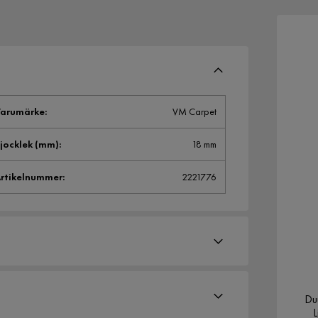
arumärke
:
VM Carpet
jocklek (mm)
:
18 mm
rtikelnummer
:
2221776
Du