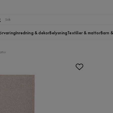
örvaring
Inredning & dekor
Belysning
Textilier & mattor
Barn &
attor