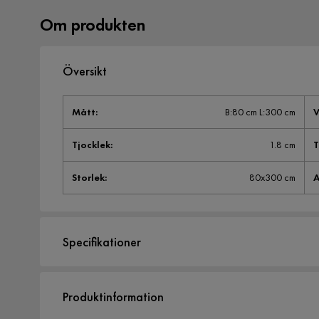
Om produkten
Översikt
Mått
:
B:80 cm L:300 cm
V
Tjocklek
:
1.8 cm
T
Storlek
:
80x300 cm
A
Specifikationer
Artikelnummer:
2221776
Produktinformation
Storlek