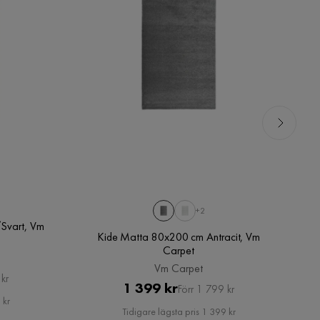
+2
Svart, Vm
Kide Matta 80x200 cm Antracit, Vm
Carpet
Vm Carpet
kr
Pris
Original
1 399 kr
Förr 1 799 kr
 kr
Pris
Tidigare lägsta pris 1 399 kr