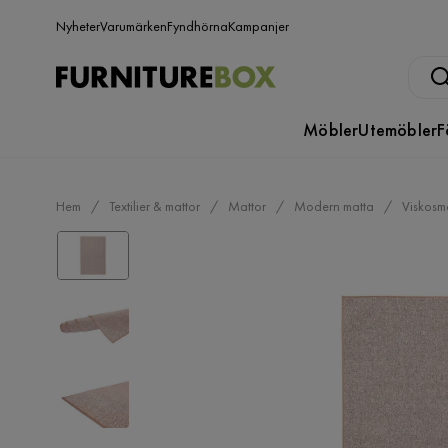
Nyheter
Varumärken
Fyndhörna
Kampanjer
Möbler
Utemöbler
F
Hem
Textilier & mattor
Mattor
Modern matta
Viskosm