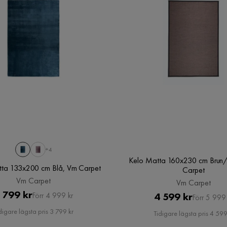
+4
Kelo Matta 160x230 cm Brun/
tta 133x200 cm Blå, Vm Carpet
Carpet
Vm Carpet
Vm Carpet
Pris
Original
 799 kr
Pris
Original
4 599 kr
Förr 4 999 kr
Förr 5 999 
Pris
Pris
digare lägsta pris 3 799 kr
Tidigare lägsta pris 4 599