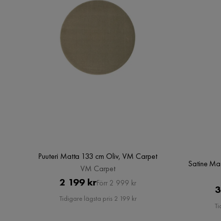
Puuteri Matta 133 cm Oliv, VM Carpet
Satine Ma
VM Carpet
Pris
Original
2 199 kr
Förr 2 999 kr
3
Pris
Tidigare lägsta pris 2 199 kr
Ti