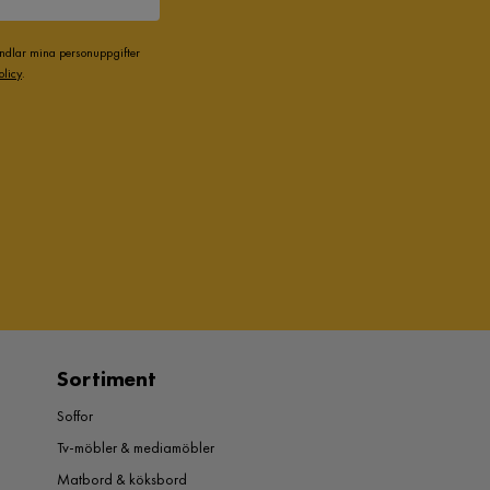
andlar mina personuppgifter
olicy
.
Sortiment
Soffor
Tv-möbler & mediamöbler
Matbord & köksbord