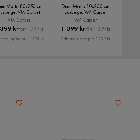
uri Matta 80x250 cm
Duuri Matta 80x200 cm
Ljusbeige, VM Carpet
Ljusbeige, VM Carpet
VM Carpet
VM Carpet
Pris
Original
Pris
Original
 399 kr
1 099 kr
Förr 1 799 kr
Förr 1 399 kr
Pris
Pris
igare lägsta pris 1 399 kr
Tidigare lägsta pris 1 099 kr