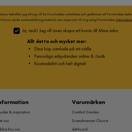
adress bekräftar jag att jag vill ha Furniturebox nyhetsbrev och godkänner att Furniturebox beh
att kunna skicka marknadsföringsmaterial som anpassats till mig enligt Furniturebox
Integritetsp
Ja, tack! Jag vill även skapa ett konto till Mina sidor.
Allt detta och mycket mer:
•
Dina köp samlade på ett ställe
•
Personliga erbjudanden online & i butik
•
Kostnadsfritt och helt digitalt
nformation
Varumärken
ider & inspiration
Comfort Garden
m oss
Scandinavian Choice
obba hos oss
deNoord