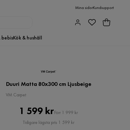
Mina sidor
Kundsupport
 bebis
Kök & hushåll
Duuri Matta 80x300 cm Ljusbeige
VM Carpet
Pris
Original
1 599 kr
Förr 1 999 kr
Pris
Tidigare lägsta pris 1 599 kr