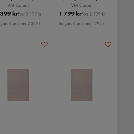
VM Carpet
VM Carpet
Pris
Original
Pris
Original
 399 kr
1 799 kr
Förr 3 199 kr
Förr 2 199 kr
Pris
Pris
igare lägsta pris 2 399 kr
Tidigare lägsta pris 1 799 kr