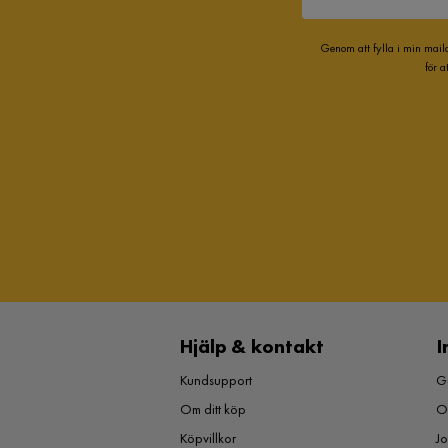
Genom att fylla i min mail
för 
Hjälp & kontakt
I
Kundsupport
Gu
Om ditt köp
O
Köpvillkor
J