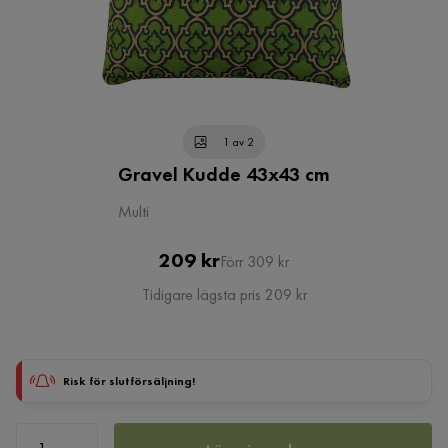
1 av 2
Gravel Kudde 43x43 cm
Multi
Pris
Original
209 kr
Förr 309 kr
Pris
Tidigare lägsta pris 209 kr
Risk för slutförsäljning!