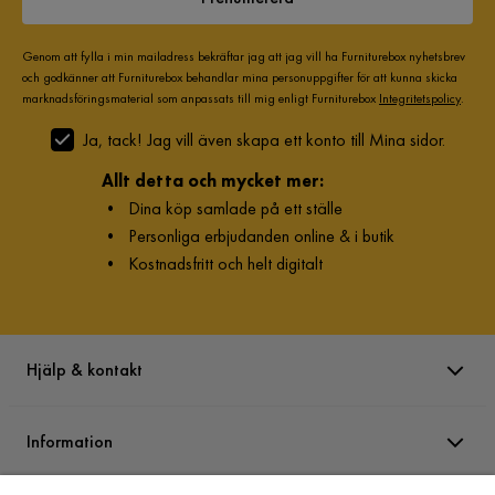
Genom att fylla i min mailadress bekräftar jag att jag vill ha Furniturebox nyhetsbrev
och godkänner att Furniturebox behandlar mina personuppgifter för att kunna skicka
marknadsföringsmaterial som anpassats till mig enligt Furniturebox
Integritetspolicy
.
Ja, tack! Jag vill även skapa ett konto till Mina sidor.
Allt detta och mycket mer:
•
Dina köp samlade på ett ställe
•
Personliga erbjudanden online & i butik
•
Kostnadsfritt och helt digitalt
Hjälp & kontakt
Information