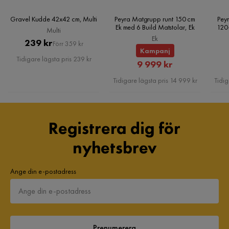
Gravel Kudde 42x42 cm, Multi
Peyra Matgrupp runt 150 cm
Peyr
Ek med 6 Build Matstolar, Ek
120
Multi
Ek
Pris
Original
239 kr
Förr 359 kr
Kampanj
Pris
Tidigare lägsta pris 239 kr
Rabatterat
9 999 kr
Pris
Tidigare lägsta pris 14 999 kr
Tidig
Registrera dig för
nyhetsbrev
Ange din e-postadress
Prenumerera