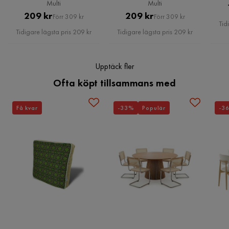
Multi
Multi
Pris
Original
Pris
Original
209 kr
209 kr
Förr 309 kr
Förr 309 kr
Tid
Pris
Pris
Tidigare lägsta pris 209 kr
Tidigare lägsta pris 209 kr
Upptäck fler
Ofta köpt tillsammans med
Få kvar
-33%
Populär
-3