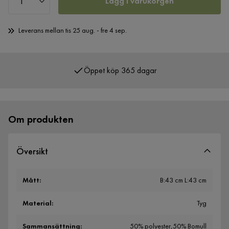
Lägg i varukorgen
Leverans mellan tis 25 aug. - fre 4 sep.
Öppet köp 365 dagar
Över 400 000 nöjda kunder
Om produkten
Översikt
Mått
:
B:43 cm L:43 cm
Material
:
Tyg
Sammansättning
:
50% polyester,50% Bomull