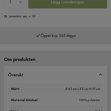
Lägg i varukorgen
Leverans: sep. v. 39
Öppet köp 365 dagar
Över 400 000 nöjda kunder
Om produkten
Översikt
Mått
:
B:45 cm L:45 cm H:19 cm
Material klädsel
:
100% polyester