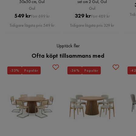
50x50 cm, Gul
set om 2 Gul, Gul
Gul
Gul
Tid
Pris
Original
Pris
Original
549 kr
329 kr
Förr 699 kr
Förr 489 kr
Pris
Pris
Tidigare lägsta pris 549 kr
Tidigare lägsta pris 329 kr
Upptäck fler
Ofta köpt tillsammans med
-33%
Populär
-36%
Populär
-4