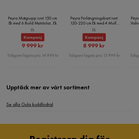
Peyra Matgrupp runt 150 cm
Peyra Förlängningsbart runt
Peyr
Ek med 6 Build Matstolar, Ek
120-220 cm Ek med 4 Molly
Valn
Matstolar, Ek
Ek
Ek
Kampanj
Kampanj
Rabatterat
Rabatterat
9 999 kr
8 999 kr
Pris
Pris
Tidigare lägsta pris 14 999 kr
Tidigare lägsta pris 13 999 kr
Tidig
Upptäck mer av vårt sortiment
Se alla Gula kuddfodral