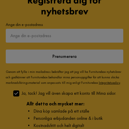
Registrera dig för
nyhetsbrev
Ange din e-postadress
Prenumerera
Genom att fylla i min mailadress bekräftar jag att jag vill ha Furniturebox nyhetsbrev
och godkänner att Furniturebox behandlar mina personuppgifter för att kunna skicka
marknadsföringsmaterial som anpassats till mig enligt Furniturebox
Integritetspolicy
.
Ja, tack! Jag vill även skapa ett konto till Mina sidor.
Allt detta och mycket mer:
•
Dina köp samlade på ett ställe
•
Personliga erbjudanden online & i butik
•
Kostnadsfritt och helt digitalt