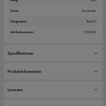
Färg
:
Gul
Form
:
Kvadratisk
Färgnamn
:
Resh 8
Artikelnummer
:
2128435
Specifikationer
Artikelnummer:
2128435
Produktinformation
Storlek
Höjd
19 cm
Leverans
Bredd
45 cm
Längd
45 cm
Leveranssätt