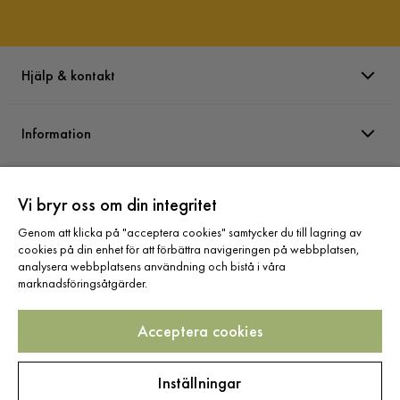
Hjälp & kontakt
Information
Varumärken
Vi bryr oss om din integritet
Genom att klicka på "acceptera cookies" samtycker du till lagring av
Sortiment
cookies på din enhet för att förbättra navigeringen på webbplatsen,
analysera webbplatsens användning och bistå i våra
marknadsföringsåtgärder.
Acceptera cookies
Följ oss
Inställningar