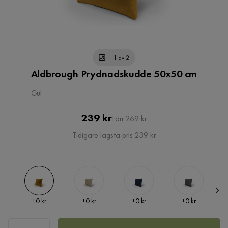
1 av 2
Aldbrough Prydnadskudde 50x50 cm
Gul
Pris
Original
239 kr
Förr 269 kr
Pris
Tidigare lägsta pris 239 kr
Pris
Pris
Pris
Pris
+
0 kr
+
0 kr
+
0 kr
+
0 kr