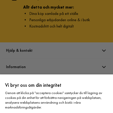
Allt detta och mycket mer:
•
Dina köp samlade på ett ställe
•
Personliga erbjudanden online & i butik
•
Kostnadsfritt och helt digitalt
Hjälp & kontakt
Information
Varumärken
Vi bryr oss om din integritet
Genom att klicka på "acceptera cookies" samtycker du till lagring av
cookies på din enhet för att förbättra navigeringen på webbplatsen,
Sortiment
analysera webbplatsens användning och bistå i våra
marknadsföringsåtgärder.