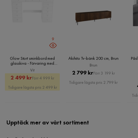
9
Glow Stort sminkbord med
Akihito Tv-bänk 200 cm, Brun
Pås
glasskiva - Förvaring med
Brun
lådor och fack 120 cm, Vit
Vit
Pris
Original
2 799 kr
Förr 3 199 kr
Rabatterat
Original
2 499 kr
Förr 4 999 kr
Pris
Tidigare lägsta pris 2 799 kr
Pris
Pris
Tidigare lägsta pris 2 499 kr
Tid
Upptäck mer av vårt sortiment