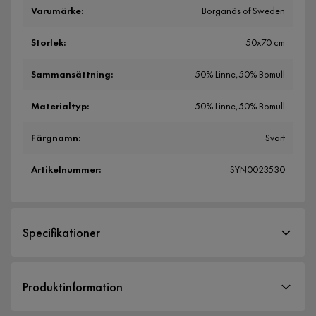
Varumärke
:
Borganäs of Sweden
Storlek
:
50x70 cm
Sammansättning
:
50% Linne,50% Bomull
Materialtyp
:
50% Linne,50% Bomull
Färgnamn
:
Svart
Artikelnummer
:
SYN0023530
Specifikationer
Artikelnummer:
SYN0023530
Produktinformation
Storlek