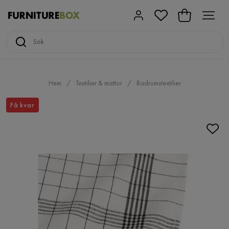
Hem
Textilier & mattor
Badrumstextilier
Få kvar