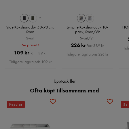
+2
+1
Vide Kökshandduk 50x70 cm,
Lympne Kökshandduk 10-
HOB
Svart
pack, Svart/Vit
Svart
Svart/Vit
Pris
Original
226 kr
Se priset!
Förr 389 kr
Tid
Pris
Original
109 kr
Pris
Förr 139 kr
Tidigare lägsta pris 226 kr
Pris
Tidigare lägsta pris 109 kr
Upptäck fler
Ofta köpt tillsammans med
Populär
Se 