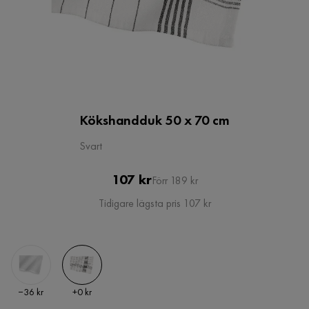
Kökshandduk 50 x 70 cm
Svart
Pris
Original
107 kr
Förr 189 kr
Pris
Tidigare lägsta pris 107 kr
Pris
Pris
−36 kr
+
0 kr