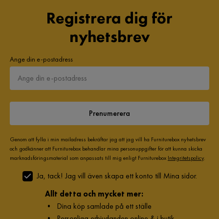
Registrera dig för
nyhetsbrev
Ange din e-postadress
Prenumerera
Genom att fylla i min mailadress bekräftar jag att jag vill ha Furniturebox nyhetsbrev
och godkänner att Furniturebox behandlar mina personuppgifter för att kunna skicka
marknadsföringsmaterial som anpassats till mig enligt Furniturebox
Integritetspolicy
.
Ja, tack! Jag vill även skapa ett konto till Mina sidor.
Allt detta och mycket mer:
•
Dina köp samlade på ett ställe
•
Personliga erbjudanden online & i butik