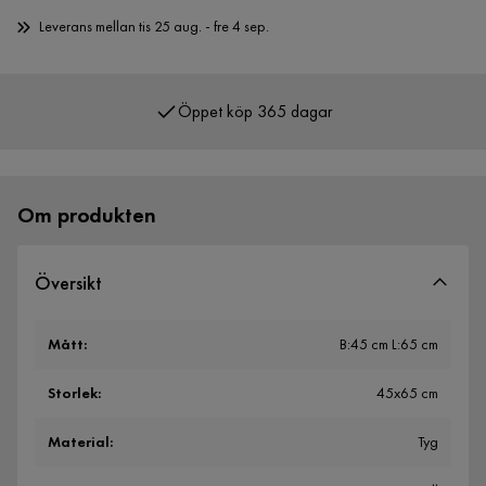
Leverans mellan tis 25 aug. - fre 4 sep.
Öppet köp 365 dagar
Över 400 000 nöjda kunder
Om produkten
Översikt
Mått
:
B:45 cm L:65 cm
Storlek
:
45x65 cm
Material
:
Tyg