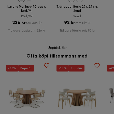
Serie
Lympne Tvättlapp 10-pack,
Tvättlappar Basic 25 x 25 cm,
Röd/Vit
Sand
Röd/Vit
Sand
Pris
Original
Pris
Original
226 kr
92 kr
Förr 389 kr
Förr 149 kr
Pris
Pris
Tidigare lägsta pris 226 kr
Tidigare lägsta pris 92 kr
Upptäck fler
Ofta köpt tillsammans med
-33%
Populär
-36%
Populär
-4