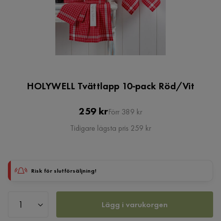
HOLYWELL Tvättlapp 10-pack Röd/Vit
Pris
Original
259 kr
Förr 389 kr
Pris
Tidigare lägsta pris 259 kr
Risk för slutförsäljning!
Lägg i varukorgen