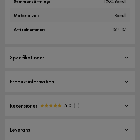
Sammansättning
:
100% Bomull
Materialval
:
Bomull
Artikelnummer
:
1364137
Specifikationer
Artikelnummer:
1364137
Produktinformation
Storlek
Bredd
45 cm
Recensioner
5.0
(
1
)
Längd
65 cm
5.0
5
☆
Storlek
45x65 cm
4
☆
Leverans
3
☆
2
☆