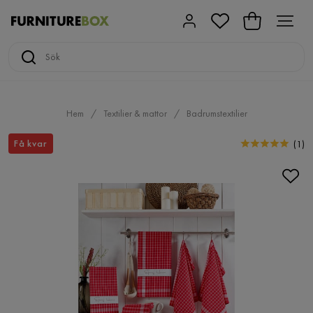
Hem
Textilier & mattor
Badrumstextilier
Få kvar
(
1
)