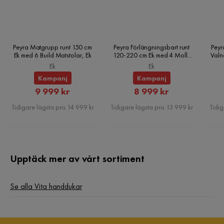
Peyra Matgrupp runt 150 cm
Peyra Förlängningsbart runt
Peyr
Ek med 6 Build Matstolar, Ek
120-220 cm Ek med 4 Molly
Valn
Matstolar, Ek
Ek
Ek
Kampanj
Kampanj
Rabatterat
Rabatterat
9 999 kr
8 999 kr
Pris
Pris
Tidigare lägsta pris 14 999 kr
Tidigare lägsta pris 13 999 kr
Tidig
Upptäck mer av vårt sortiment
Se alla Vita handdukar