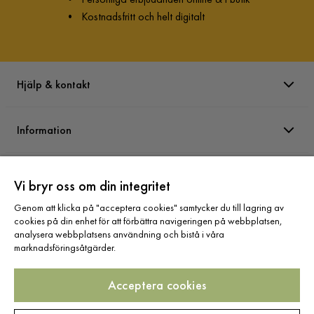
•
Kostnadsfritt och helt digitalt
Hjälp & kontakt
Information
Varumärken
Vi bryr oss om din integritet
Genom att klicka på "acceptera cookies" samtycker du till lagring av
Sortiment
cookies på din enhet för att förbättra navigeringen på webbplatsen,
analysera webbplatsens användning och bistå i våra
marknadsföringsåtgärder.
Acceptera cookies
Följ oss