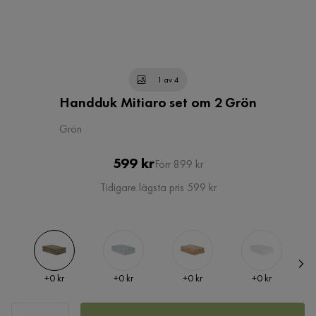
1 av 4
Handduk Mitiaro set om 2 Grön
Grön
Pris
Original
599 kr
Förr 899 kr
Pris
Tidigare lägsta pris 599 kr
Pris
Pris
Pris
Pris
+
0 kr
+
0 kr
+
0 kr
+
0 kr