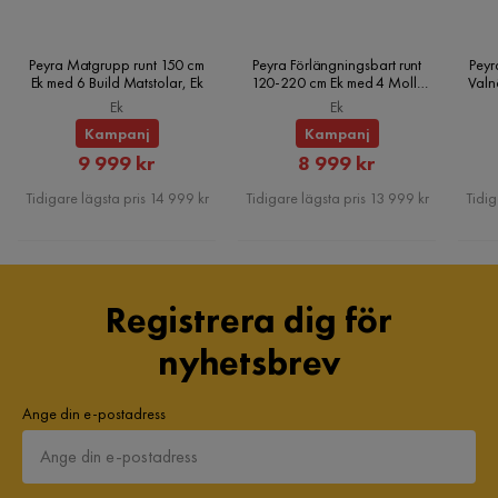
Peyra Matgrupp runt 150 cm
Peyra Förlängningsbart runt
Peyr
Ek med 6 Build Matstolar, Ek
120-220 cm Ek med 4 Molly
Valn
Matstolar, Ek
Ek
Ek
Kampanj
Kampanj
Rabatterat
Rabatterat
9 999 kr
8 999 kr
Pris
Pris
Tidigare lägsta pris 14 999 kr
Tidigare lägsta pris 13 999 kr
Tidig
Registrera dig för
nyhetsbrev
Ange din e-postadress