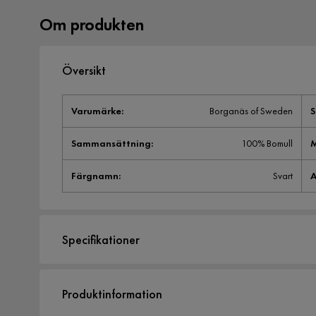
Om produkten
Översikt
Varumärke
:
Borganäs of Sweden
S
Sammansättning
:
100% Bomull
M
Färgnamn
:
Svart
A
Specifikationer
Artikelnummer:
SYN0023653
Produktinformation
Storlek