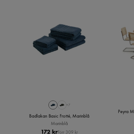
+7
Peyra M
Badlakan Basic Frotté, Marinblå
Marinblå
Pris
Original
172 kr
Förr 309 kr