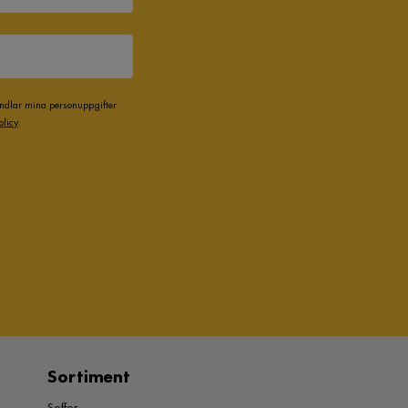
andlar mina personuppgifter
olicy
.
Sortiment
Soffor