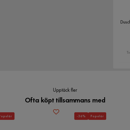
Dusch
Verified by Trustvoice
Ti
Upptäck fler
Ofta köpt tillsammans med
Populär
-36%
Populär