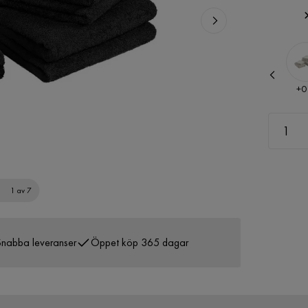
Pris
Pris
+
0 kr
+
0
1 av 7
nabba leveranser
Öppet köp 365 dagar