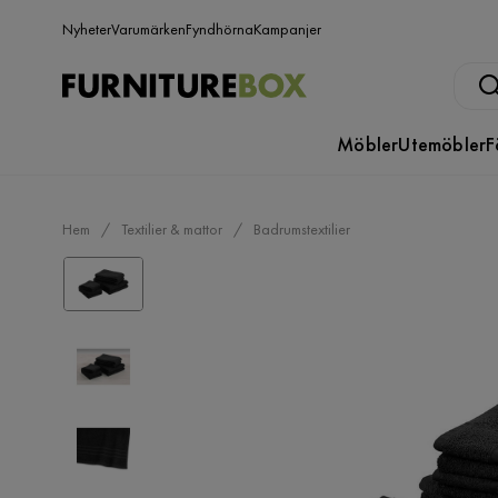
Nyheter
Varumärken
Fyndhörna
Kampanjer
Möbler
Utemöbler
F
Hem
Textilier & mattor
Badrumstextilier