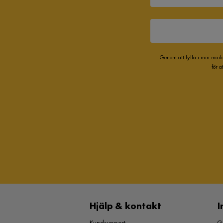
Genom att fylla i min mail
för 
Hjälp & kontakt
I
Kundsupport
Gu