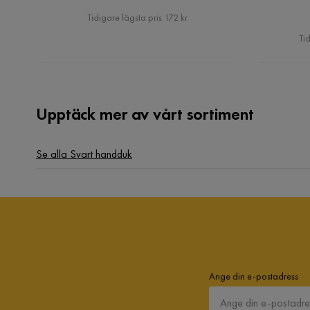
Pris
Tidigare lägsta pris 172 kr
Tid
Upptäck mer av vårt sortiment
Se alla Svart handduk
Ange din e-postadress