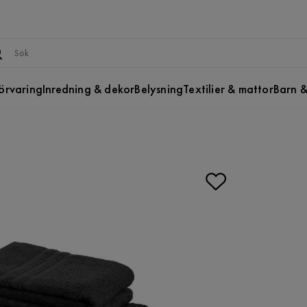
örvaring
Inredning & dekor
Belysning
Textilier & mattor
Barn &