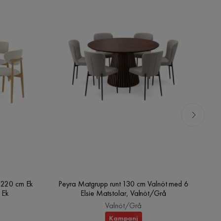
0-220 cm Ek
Peyra Matgrupp runt 130 cm Valnöt med 6
Pe
 Ek
Elsie Matstolar, Valnöt/Grå
Valnöt/Grå
Kampanj