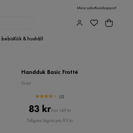
Mina sidor
Kundsupport
 bebis
Kök & hushåll
Handduk Basic Frotté
Svart
(
2
)
Pris
Original
83 kr
Förr 149 kr
Pris
Tidigare lägsta pris 83 kr