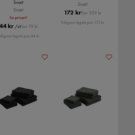
Svart
Svart
Svart
Pris
Original
172 kr
Förr 309 kr
Se priset!
Pris
Tidigare lägsta pris 172 kr
Pris
Original
44 kr
/st
Förr 79 kr
Pris
idigare lägsta pris 44 kr