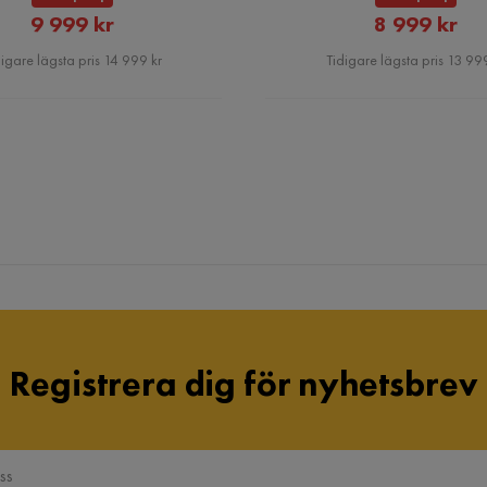
Rabatterat
Rabatte
9 999 kr
8 999 kr
Pris
Pris
igare lägsta pris 14 999 kr
Tidigare lägsta pris 13 999
Registrera dig för nyhetsbrev