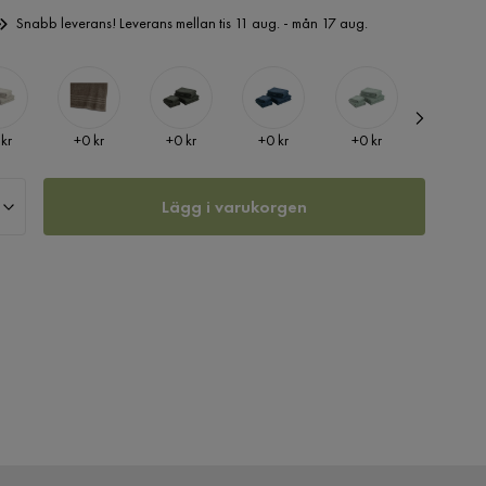
Snabb leverans! Leverans mellan tis 11 aug. - mån 17 aug.
Pris
Pris
Pris
Pris
Pris
 kr
+
0 kr
+
0 kr
+
0 kr
+
0 kr
+
0 kr
Lägg i varukorgen