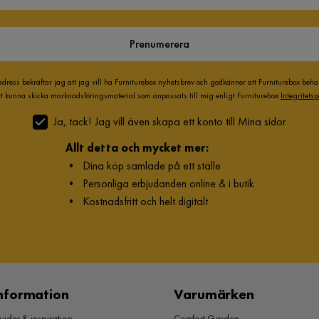
Prenumerera
adress bekräftar jag att jag vill ha Furniturebox nyhetsbrev och godkänner att Furniturebox beh
att kunna skicka marknadsföringsmaterial som anpassats till mig enligt Furniturebox
Integritetsp
Ja, tack! Jag vill även skapa ett konto till Mina sidor.
Allt detta och mycket mer:
•
Dina köp samlade på ett ställe
•
Personliga erbjudanden online & i butik
•
Kostnadsfritt och helt digitalt
nformation
Varumärken
ider & inspiration
Comfort Garden