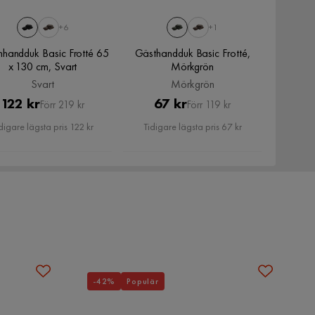
+6
+1
handduk Basic Frotté 65
Gästhandduk Basic Frotté,
x 130 cm, Svart
Mörkgrön
Svart
Mörkgrön
Pris
Original
Pris
Original
122 kr
67 kr
Förr 219 kr
Förr 119 kr
Pris
Pris
digare lägsta pris 122 kr
Tidigare lägsta pris 67 kr
-42%
Populär