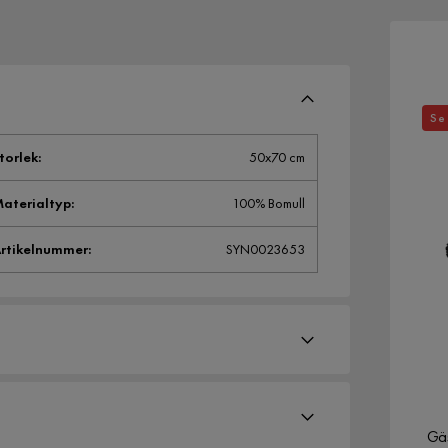
Se 
torlek
:
50x70 cm
aterialtyp
:
100% Bomull
rtikelnummer
:
SYN0023653
Gäs