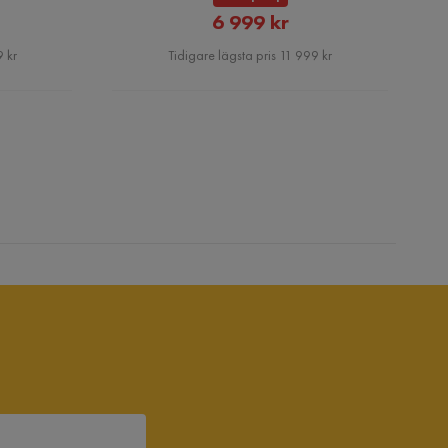
rat
Rabatterat
6 999 kr
Pris
 kr
Tidigare lägsta pris 11 999 kr