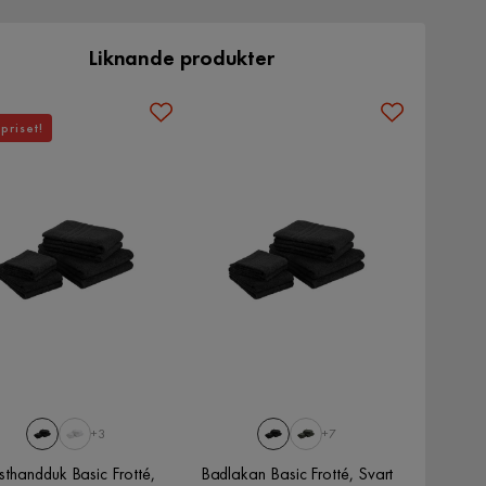
Liknande produkter
priset!
+3
+7
thandduk Basic Frotté,
Badlakan Basic Frotté, Svart